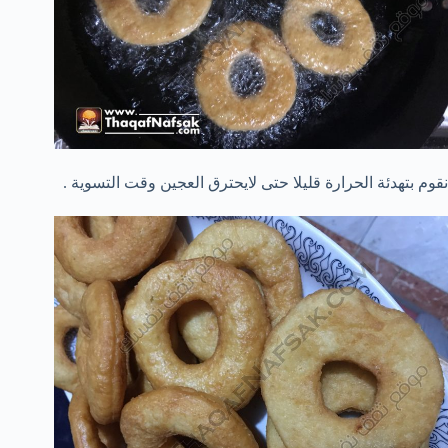
نقوم بتهدئة الحرارة قليلا حتى لايحترق العجين وقت التسوية .