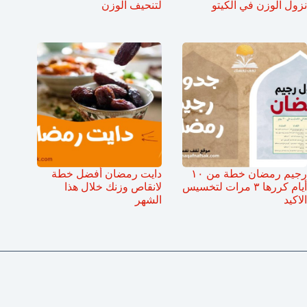
نزول الوزن في الكيتو
لتنحيف الوزن
رجيم رمضان خطة من ١٠
دايت رمضان أفضل خطة
أيام كررها ٣ مرات لتخسيس
لانقاص وزنك خلال هذا
الاكيد
الشهر