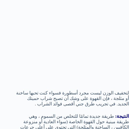
لتخفيف الوزن ليست مجرد أسطورة فسواء كنت تحبها ساخنة
أو مثلجة ، فإن القهوة على وشك أن تصبح شراب حميتك
الجديد. في تجريب طرق جني أقصى فوائد الشراب .
النتيجة:
طريقة جديدة تمامًا للتخلص من السموم ، وهي
طريقة مبنية حول القهوة الخاصة (سواء العادية أو منزوعة
الكافيين ، الساخنة والمثلجة) التي تحتوي على أعلى جرعات