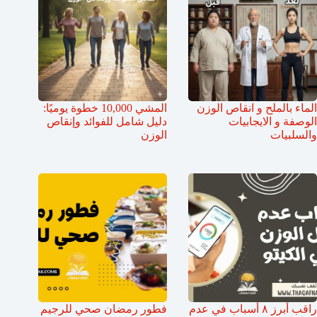
الماء بالملح و انقاص الوزن
المشي 10,000 خطوة يوميًا:
الوصفة و الايجابيات
دليل شامل للفوائد وإنقاص
والسلبيات
الوزن
راقب أبرز ٨ أسباب في عدم
فطور رمضان صحي للرجيم