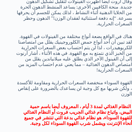
وقال آروت أيضا أظهرت الفينولات لتقليل تشكيل الدهون
جديدة. منحة الكافيين الأخرى: يساعد المنشط الدهون الحرة
من الخلايا الدهنية أثناء النشاط ، لذلك يمكن للجسم أن يحرقها
بسرعة. “إنه دفعة استثنائية لفقدان الوزن!” الدهون وحظر
السعرات الحرارية.
هناك في الواقع بضعة أنواع مختلفة من الفينولات في القهوة.
لقد تبين أن أحد أنواع حمض الكلوروجينيك يقلل من امتصاصنا
للكربوهيدرات ، لذا لن يتم احتساب بعض السعرات الحرارية
من الخبز الذي نتمتع به مع القهوة. في هذه الأثناء ، أشار أرنوت
إلى أن الفينول الآخر الذي يطلق عليه ميلانياندين يقلل من
امتصاص الدهون الغذائية – مما يعني عدم احتساب المزيد من
السعرات الحرارية!
القهوة السوداء منخفضة السعرات الحرارية ومقاومة للأكسدة
، ولكن شربها مع كل وجبة لن يساعدك بالضرورة على إنقاص
الوزن
النظام الغذائي لمدة 3 أيام ، المعروف أيضا باسم حمية
البيض، واتباع نظام غذائي الجريب فروت أو النظام الغذائي
للقهوة السوداء، هو نظام غذائي بدعة التي تنتشر في جميع
أنحاء الإنترنت ويشمل شرب القهوة السوداء لكل وجبة.