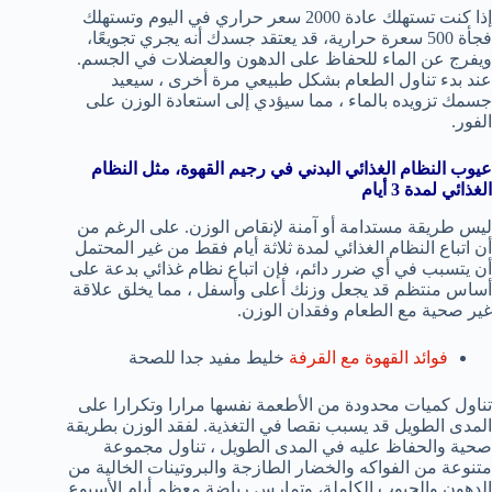
إذا كنت تستهلك عادة 2000 سعر حراري في اليوم وتستهلك
فجأة 500 سعرة حرارية، قد يعتقد جسدك أنه يجري تجويعًا،
ويفرج عن الماء للحفاظ على الدهون والعضلات في الجسم.
عند بدء تناول الطعام بشكل طبيعي مرة أخرى ، سيعيد
جسمك تزويده بالماء ، مما سيؤدي إلى استعادة الوزن على
الفور.
عيوب النظام الغذائي البدني في رجيم القهوة، مثل النظام
الغذائي لمدة 3 أيام
ليس طريقة مستدامة أو آمنة لإنقاص الوزن. على الرغم من
أن اتباع النظام الغذائي لمدة ثلاثة أيام فقط من غير المحتمل
أن يتسبب في أي ضرر دائم، فإن اتباع نظام غذائي بدعة على
أساس منتظم قد يجعل وزنك أعلى وأسفل ، مما يخلق علاقة
غير صحية مع الطعام وفقدان الوزن.
فوائد القهوة مع القرفة
خليط مفيد جدا للصحة
تناول كميات محدودة من الأطعمة نفسها مرارا وتكرارا على
المدى الطويل قد يسبب نقصا في التغذية. لفقد الوزن بطريقة
صحية والحفاظ عليه في المدى الطويل ، تناول مجموعة
متنوعة من الفواكه والخضار الطازجة والبروتينات الخالية من
الدهون والحبوب الكاملة، وتمارس رياضة معظم أيام الأسبوع