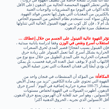
كما أننا نشارك نسخة خاصة من تنظيف القهوة في آروت ،
والتي تحضّر القهوة المحمصة الخالية من الدهون (على الأقل
ثلاثة أكواب في اليوم) مع المشروبات والوجبات الغنية
بالكثيرين من المغذيات التي يقول إنها تحسن فوائد القهوة.
ولكن سواء كنت تستخدم نظام التخلص من السموم الخاص
بك أم لا ، فإن كل كوب من قهوة الفينول العالية التي تتناولها
ستعطيك ميزة تقاوم الدهون.
تؤثر القهوة عالية الفينول على الجسم من خلال إعطائك
…
استقلاب أسرع ونقص في الوزن
وفقا لدراسة يابانية مبدئية ،
فإن الفينول يسبب انفجارًا قصير المدى لحرق السعرات
الحرارية بشكل أسرع. كما تعمل الفينولز على زيادة حرق
السعرات الحرارية على المدى الطويل من خلال منع نوع من
الالتهاب الذي لا يوقف عمل الغدة الدرقية فحسب، بل يمكن
أن يؤدي أيضًا إلى فقدان العضلات التي تعزز عملية الأيض.
المكافأة:
من المؤكد أن المنشطات في فنجان واحد من
القهوة التي تحتوي على مادة الكافيين “تزيد من معدل الأيض
بمقدار 75-100 سعرة حرارية إضافية في اليوم”. أسرع حرق
الدهون. أظهرت الفينولات في القهوة انخفاض مستويات
الأنسولين ، وهو أمر جيد للغاية لأن الهرمون يمنع حرق الدهون.
أقل الأنسولين الذي نجريه ، الحروق الدهنية أكثر!