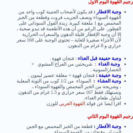
رجيم القهوة اليوم الأول
وجبة الافطار :
قد يكون لأصحاب الحمية كوب واحد من
القهوة السوداء ونصف الجريب فروت وقطعة من الخبز
المحمص مع 1 ملعقة كبيرة. زبدة الفول السوداني على
الفطور. على الرغم من أن هذه الأطعمة قد تبدو صحية ،
إلا أن وجبة الإفطار قليلة الدهون والسعرات الحرارية
لأن الأجزاء صغيرة للغاية – تحتوي الوجبة على 168 سعر
حراري و 8 غرام من الدهون.
وجبة خفيفة قبل الغذاء
: فنجان قهوة .
وجبة الغداء
:
شريحتين من الفراخ المشوي +
الخضارالسوتية .
وجبة خفيفة :
فنجان قهوة + معلقة عصير ليمون .
وجبة العشاء :
السوداء
من 1/2 كوب من التونة المعلبة
، وشريحة من الخبز المحمص والقهوة السوداء ،
وتستهلك فقط 167 سعر حراري و 1.5 غرام من الدهون
لتناول طعام الغداء.
اقرا ايضا عن فوائد
القهوة العربي
للوزن
رجيم القهوة
اليوم الثاني
وجبة الأفطار :
قطعة من الخبز المحمص مع الجبن
المنزلي وفنجان من القهوة السوداء .