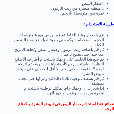
1صفار البيض
1 ملعقة صغيرة من زيت الزيتون
ثمرة موز متوسطة الحجم .
طريقة الاستخدام :
قم باحضار وعاء للخلط ثم قم بهرس موزة متوسطة
الحجم باستخدام شوكة حتى يصبح لديك عجينة خالية من
الكتلة .
ثم قم بأضافة زيت الزيتون وصفار البيض ويُخلط المزيج
معا جيدا حتى يصبح ناعماً .
ثم ضع هذا الخليط على وجهك باستخدام أطراف الأصابع
النظيفة ، باستخدام حركات تصاعدية دائرية ، ثم اتركه
لمدة 15 دقيقة أو حتى يجف لا أقل لتحصلي على نتيجة
تبييض البشرة .
ثم قم بشطف وجهك بالماء الدافئ واتركها حتى تجف
بمنشفة .
إذا شعرت ان وجهك جافا يمكنك ترطيبة باستخدام
قطرة من زيت الزيتون أو جوز الهند .
نصائح عندا استخدام صفار البيض في تبييض البشرة و كقناع
للوجه :