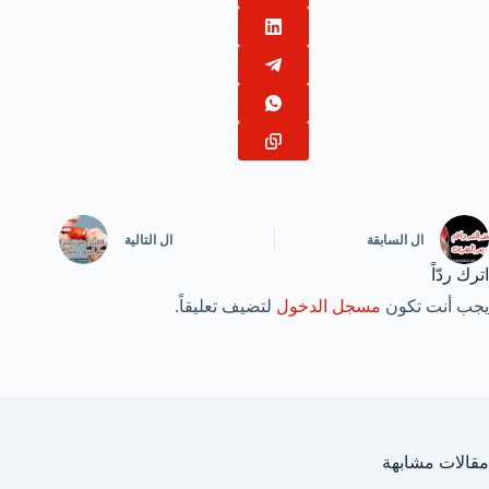
ال
السابقة
ال
التالية
اترك ردّاً
يجب أنت تكون
مسجل الدخول
لتضيف تعليقاً.
مقالات مشابهة