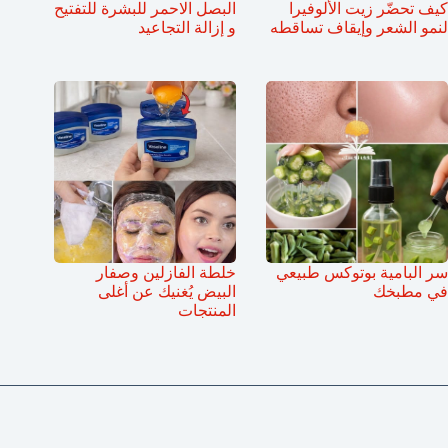
كيف تحضّر زيت الألوفيرا
البصل الاحمر للبشرة للتفتيح
لنمو الشعر وإيقاف تساقطه
و إزالة التجاعيد
سر البامية بوتوكس طبيعي
خلطة الفازلين وصفار
في مطبخك
البيض يُغنيك عن أغلى
المنتجات