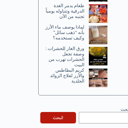
طعام يدمر الغدة
الدرقية وتتناوله يومياً
تجنبه من الأن
لماذا يوصف ماء الأرز
بأنه “ذهب سائل”
وكيف تستخدمه؟
ورق الغار للحشرات :
وصفة تجعل
الحشرات تهرب من
البيت
كريم البطاطس
والأرز لعلاج الزوائد
الجلدية
بحث
البحث