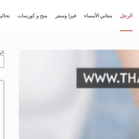
الرجل
معاني الأسماء
فيزا وسفر
منح و كورسات
تحالي
ال