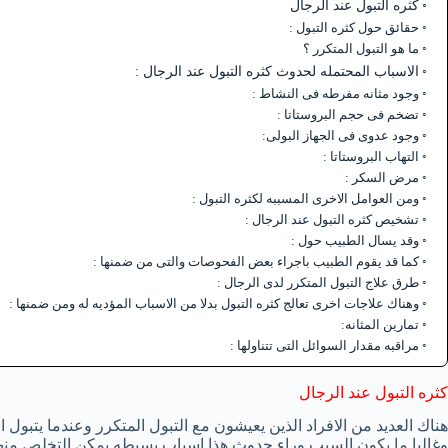
كثره التبول عند الرجال
حقائق حول كثره التبول :
ما هو التبول المتكرر ؟
الاسباب المحتمله لحدوث كثره التبول عند الرجال :
وجود مثانه مفرطه فى النشاط :
تضخم فى حجم البروستاتا :
وجود عدوى فى الجهاز البولى:
التهاب البروستاتا :
مرض السكر :
ومن العوامل الاخرى المسببه لكثره التبول :
تشخيص كثره التبول عند الرجال :
وقد يسال الطبيب حول :
كما قد يقوم الطبيب باجراء بعض الفحوصات والتى من ضمنها :
طرق علاج التبول المتكرر لدى الرجال :
وهناك علاجات اخرى تعالج كثره التبول بدلا من الاسباب المؤديه له ومن ضمنها :
تمارين المثانه:
مراقبه مقدار السوائل التى تتناولها :
كثره التبول عند الرجال
هناك العديد من الافراد الذين يعيشون مع التبول المتكرر وعندما يتبول 
وغالبا ما يكون السبب وراء حدوث هذا اسباب بسيطه يمكن التخلص منها 