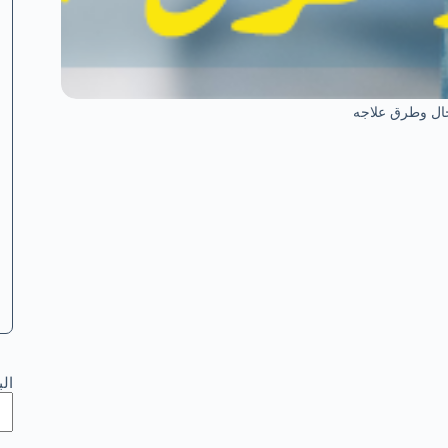
جال وطرق علاجه
ال