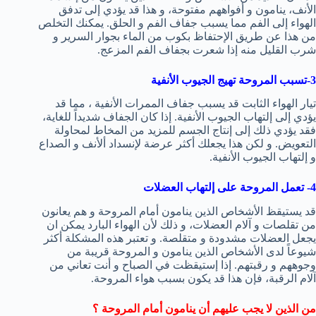
الأنف، ينامون و أفواههم مفتوحة، و هذا قد يؤدي إلى تدفق
الهواء إلى الفم مما يسبب جفاف الفم و الحلق. يمكنك التخلص
من هذا عن طريق الإحتفاظ بكوب من الماء بجوار السرير و
شرب القليل منه إذا شعرت بجفاف الفم المزعج.
3-تسبب المروحة تهيج الجيوب الأنفية
تيار الهواء الثابت قد يسبب جفاف الممرات الأنفية ، مما قد
يؤدي إلى إلتهاب الجيوب الأنفية. إذا كان الجفاف شديداً للغاية،
فقد يؤدي ذلك إلى إنتاج الجسم للمزيد من المخاط لمحاولة
التعويض. و لكن هذا يجعلك أكثر عرضة لإنسداد ألأنف و الصداع
و إلتهاب الجيوب الأنفية.
4- تعمل المروحة على إلتهاب العضلات
قد يستيقظ الأشخاص الذين ينامون أمام المروحة و هم يعانون
من تقلصات و آلام العضلات، و ذلك لأن الهواء البارد يمكن ان
يجعل العضلات مشدودة و متقلصة. و تعتبر هذه المشكلة أكثر
شيوعاً لدى الأشخاص الذين ينامون و المروحة قريبة من
وجوههم و رقبتهم. إذا إستيقظت في الصباح و أنت تعاني من
آلام الرقبة، فإن هذا قد يكون بسبب هواء المروحة.
من الذين لا يجب عليهم أن ينامون أمام المروحة ؟