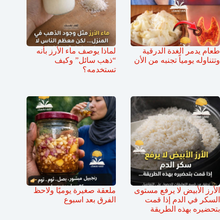
طعام يدمر الغدة الدرقية
لماذا يوصف ماء الأرز بأنه
وتتناوله يومياً تجنبه من الأن
“ذهب سائل” وكيف
تستخدمه؟
الأرز الأبيض لا يرفع مستوى
ملعقة صغيرة يوميًا ولاحظ
السكر في الدم إذا قمت
الفرق بعد اسبوع
بتحضيره بهذه الطريقة