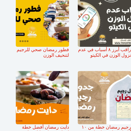
راقب أبرز ٨ أسباب في عدم
فطور رمضان صحي للرجيم
نزول الوزن في الكيتو
لتنحيف الوزن
رجيم رمضان خطة من ١٠
دايت رمضان أفضل خطة