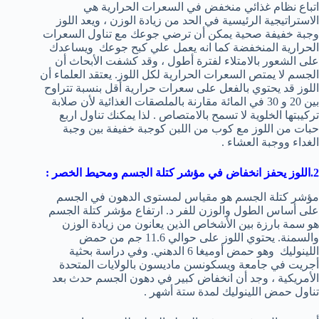
اتباع نظام غذائي منخفض في السعرات الحرارية هي
الاستراتيجية الرئيسية في الحد من زيادة الوزن ، ويعد اللوز
وجبة خفيفة صحية يمكن أن ترضي جوعك مع تناول السعرات
الحرارية المنخفضة كما انه يعمل علي كبح جوعك ويساعدك
على الشعور بالامتلاء لفترة أطول ، وقد كشفت الأبحاث أن
الجسم لا يمتص السعرات الحرارية لكل اللوز. يعتقد العلماء أن
اللوز قد يحتوي بالفعل على سعرات حرارية أقل بنسبة تتراوح
بين 20 و 30 في المائة مقارنة بالملصقات الغذائية لأن صلابة
تركيبتها الخلوية لا تسمح بالامتصاص . لذا يمكنك تناول اربع
حبات من اللوز مع كوب من اللبن كوجبة خفيفة بين وجبة
الغداء ووجبة العشاء .
2.اللوز يحفز انخفاض في مؤشر كتلة الجسم ومحيط الخصر
:
مؤشر كتلة الجسم هو مقياس لمستوى الدهون في الجسم
على أساس الطول والوزن للفر د. ارتفاع مؤشر كتلة الجسم
هو سمة بارزة بين الأشخاص الذين يعانون من زيادة الوزن
والسمنة. يحتوي اللوز على حوالي 11.6 جم من حمض
اللينوليك وهو حمض أوميغا 6 الدهني. وفي دراسة بحثية
أجريت في جامعة ويسكونسن ماديسون بالولايات المتحدة
الأمريكية ، وجد أن انخفاض كبير في دهون الجسم حدث بعد
تناول حمض اللينوليك لمدة ستة أشهر .