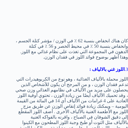
كان هناك انخفاض بنسبة 62 ٪ في الوزن / مؤشر كتلة الجسم ،
وانخفاض بنسبة 50 ٪ في محيط الخصر و 56 ٪ في كتلة
الدهون في المجموعة التي تغذت على نظام غذائي مع اللوز.
وهذا أظهر بوضوح فوائد اللوز في فقدان الوزن.
3.
اللوز غني بالالياف :
اللوز محملة بالألياف الغذائية ، وهو نوع من الكربوهيدرات التي
تدعم فقدان الوزن ، و من المرجح أن يكون للأشخاص الذين
يحصلون على مزيد من الألياف في نظامهم الغذائي وزن صحي
، وقد تحميك الألياف أيضًا من زيادة الوزن ، تحتوي أوقية اللوز
العادية على 4 غرامات من الألياف أي 14 في المائة من القيمة
اليومية – ويمكنك زيادة فوائد إنقاص الوزن عن طريق مزج
اللوز مع الأطعمة الغنية بالألياف الأخرى . أضف اللوز المقطّع
إلى دقيق الشوفان في الصباح ، واقرنه بالفواكه الغنية
بالألياف مثل التوت أو طبخ وجبة اللوز المطحون مع الكينوا
في حليب اللوز للحصول على عصيدة لذيذة من الكينوا الغنية