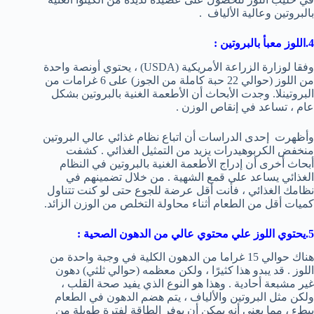
بالبروتين وعالية الألياف .
4.اللوز معبأ بالبروتين :
وفقا لوزارة الزراعة الأمريكية (USDA) ، يحتوي أونصة واحدة
من اللوز (حوالي 22 حبة كاملة من الجوز) على 6 غرامات من
البروتينلا. وجدت الأبحاث أن الأطعمة الغنية بالبروتين بشكل
عام ، تساعد في إنقاص الوزن .
وأظهرت إحدى الدراسات أن اتباع نظام غذائي عالي البروتين
منخفض الكربوهيدرات يزيد من التمثيل الغذائي . كشفت
أبحاث أخرى أن إدراج الأطعمة الغنية بالبروتين في النظام
الغذائي يساعد على قمع الشهية . من خلال تضمينهم في
نظامك الغذائي ، فأنت أقل عرضة للجوع حتى لو كنت تتناول
كميات أقل من الطعام أثناء محاولة التخلص من الوزن الزائد.
5.
يحتوي اللوز علي محتوي عالي من الدهون الصحية :
هناك حوالي 15 غراما من الدهون الكلية في وجبة واحدة من
اللوز . قد يبدو هذا كثيرًا ، ولكن معظمه (حوالي ثلثي) دهون
غير مشبعة أحادية . وهذا هو النوع الذي يفيد صحة القلب ،
ولكن مثل البروتين والألياف ، يتم هضم الدهون في الطعام
ببطء ، مما يعني أنه يمكن أن يوفر الطاقة لفترة طويلة من