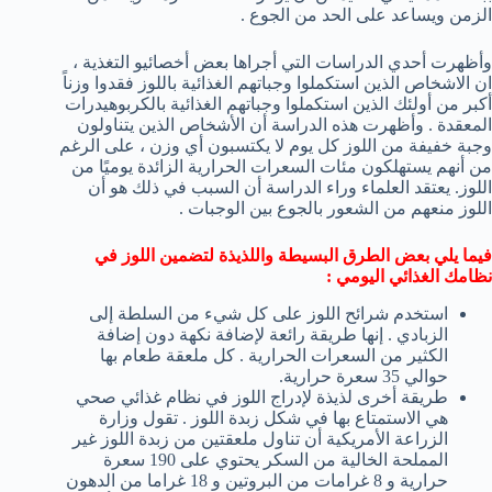
الزمن ويساعد على الحد من الجوع .
وأظهرت أحدي الدراسات التي أجراها بعض أخصائيو التغذية ،
ان الاشخاص الذين استكملوا وجباتهم الغذائية باللوز فقدوا وزناً
أكبر من أولئك الذين استكملوا وجباتهم الغذائية بالكربوهيدرات
المعقدة . وأظهرت هذه الدراسة أن الأشخاص الذين يتناولون
وجبة خفيفة من اللوز كل يوم لا يكتسبون أي وزن ، على الرغم
من أنهم يستهلكون مئات السعرات الحرارية الزائدة يوميًا من
اللوز. يعتقد العلماء وراء الدراسة أن السبب في ذلك هو أن
اللوز منعهم من الشعور بالجوع بين الوجبات .
فيما يلي بعض الطرق البسيطة واللذيذة لتضمين اللوز في
نظامك الغذائي اليومي :
استخدم شرائح اللوز على كل شيء من السلطة إلى
الزبادي . إنها طريقة رائعة لإضافة نكهة دون إضافة
الكثير من السعرات الحرارية . كل ملعقة طعام بها
حوالي 35 سعرة حرارية.
طريقة أخرى لذيذة لإدراج اللوز في نظام غذائي صحي
هي الاستمتاع بها في شكل زبدة اللوز . تقول وزارة
الزراعة الأمريكية أن تناول ملعقتين من زبدة اللوز غير
المملحة الخالية من السكر يحتوي على 190 سعرة
حرارية و 8 غرامات من البروتين و 18 غراما من الدهون