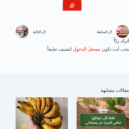
ال
السابقة
ال
التالية
اترك ردّاً
يجب أنت تكون
مسجل الدخول
لتضيف تعليقاً.
مقالات مشابهة