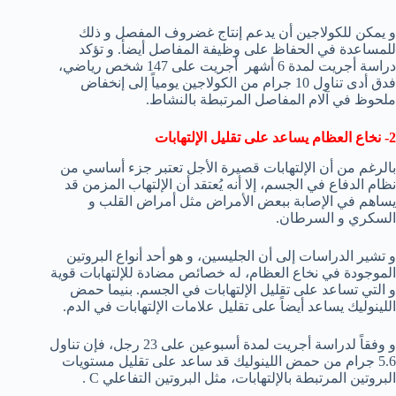
و يمكن للكولاجين أن يدعم إنتاج غضروف المفصل و ذلك
للمساعدة في الحفاظ على وظيفة المفاصل أيضأ. و تؤكد
دراسة أجريت لمدة 6 أشهر أجريت على 147 شخص رياضي،
فدق أدى تناول 10 جرام من الكولاجين يومياً إلى إنخفاض
ملحوظ في آلام المفاصل المرتبطة بالنشاط.
2- نخاع العظام يساعد على تقليل الإلتهابات
بالرغم من أن الإلتهابات قصيرة الأجل تعتبر جزء أساسي من
نظام الدفاع في الجسم، إلا أنه يُعتقد أن الإلتهاب المزمن قد
يساهم في الإصابة ببعض الأمراض مثل أمراض القلب و
السكري و السرطان.
و تشير الدراسات إلى أن الجليسين، و هو أحد أنواع البروتين
الموجودة في نخاع العظام، له خصائص مضادة للإلتهابات قوية
و التي تساعد على تقليل الإلتهابات في الجسم. بنيما حمض
اللينوليك يساعد أيضاً على تقليل علامات الإلتهابات في الدم.
و وفقاً لدراسة أجريت لمدة أسبوعين على 23 رجل، فإن تناول
5.6 جرام من حمض اللينوليك قد ساعد على تقليل مستويات
البروتين المرتبطة بالإلتهابات، مثل البروتين التفاعلي C .