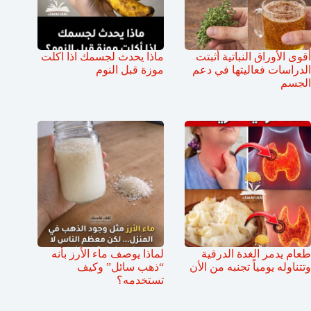
أقوى الأوراق النباتية أثبتت
ماذا يحدث لجسمك اذا اكلت
الدراسات فعاليتها في دعم
موزة قبل النوم
الجسم
طعام يدمر الغدة الدرقية
لماذا يوصف ماء الأرز بأنه
وتتناوله يومياً تجنبه من الأن
“ذهب سائل” وكيف
تستخدمه؟