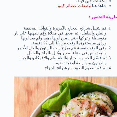
مكعبات جبن فيتا .
شاهد هنا
وصفات عصائر كيتو
طريقة التحضير :
قم بتتبيل شرائح الدجاج بالكزبرة والتوابل المجففة
والملح والفلفل ، ثم ضعها في مقلاة وقم بطهيها علي نار
متوسطة واتركها حتي يصبح لونها ذهبياً ولم يعد لونها
وردي سيستغرق الوقت من 18 إلى 22 دقيقة.
وفي الوقت نفسة قم بمزج زيت الزيتون والخل الأحمر
والبقدونس في وعاء صغير ويُتبل بالملح والفلفل .
ثم قسّم الخس والخيار والطماطم والأفوكادو والجبن
والزيتون بين أربعة أوعية تقديم .
ثم قم بتقديم الطبق مع شرائح الدجاج