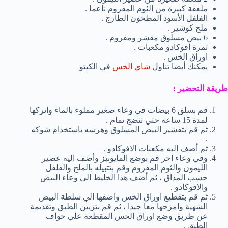
ملعقة كبيرة من الثوم المفروم ناعما .
الفلفل الأسود المطحون الطازج .
ملح كوشير .
6 بيض مسلوق مقشر ومفروم .
ثمرة أفوكادو مكعبات .
اوراق الخس .
يمكنك أيضا تناول
شاي الخس
في الكيتو
طريقة التحضير :
قم بسلق 6 بيضات في وعاء صغير مملوء بالماء واتركها
لمدة 15 ساعة حتي تنضج تمام .
ثم قم بتقشير البيض المسلوق وهرسه باستخدام شوكه
.
ثم أضف اليه مكعبات الافوكادو .
وفي وعاء اخر قم بوضع المايونيز وأضف اليه عصير
الليمون والثوم المفروم وقم بتتبيله بالملح والفلفل
حسب المذاق ، ثم أضف هذا الخليط الي وعاء البيض
والافوكادو .
ثم قم بتقطيع اوراق الخس واضفها الي سلطة البيض
الشهية وامزجها معا جيدا ، ثم قم بتزيين الطبق وتقديمة
عن طريق وضع اوراق الخس المقطعة علي حواف
الطبق .