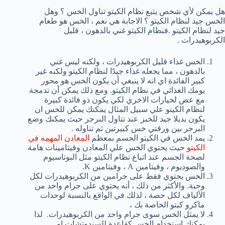
هل يمكن لأي شخص يتبع نظام الكيتو تناول الخس ؟ وهل
الخس جيد لنظام الكيتو ؟ الاجابة هي نعم ، الخس هو طعام
جيد لنظام الكيتو .فنظام الكيتو غني بالدهون ، قليل
الكربوهيدرات .
الخس غذاء قليل الكربوهيدرات ، ولكنه ليس غني
بالدهون ، مما يجعله غذاء جيدًا لنظام الكيتو ولكنه غير
كبير الفائدة اي انه لا ينبغي أن يكون الخس هو محور
يومك الغذائي في نظام الكيتو. ومع ذلك يمكن أن تدمجة
مع عض لخيارات الاخري لكي يكون ذو فائدة كبيرة
لنظام الكيتو علي سبيل المثال يمكنك يمكن للخس ان
يكون بديلا جيد للخبز عند تناول البرجر حيث يمكنك وضع
البرجر بين ورقتي خس كبيرتين ثم تناوله .
يمد الخس في الكيتو الجسم بمعظم
المعادن المهمه في
الكيتو
حيث يحتوي الخس علي المعادن وفيتامينات هامة
لصحة الجسم عند اتباع نظام الكيتو مثل البوتاسيوم
والصوديوم ، وفيتامين A ، وفيتامين K.
الخس يحتوي فقط على جرامين من الكربوهيدرات لكل
وجبة. والأكثر من ذلك ، أنه يحتوي على جرام واحد من
الألياف لكل حصة ، لذلك في الواقع بالنسبة لوحدات
ماكرو كيتو الخاصة بك ،
لا يمثل الخس سوى جرام واحد من الكربوهيدرات. لذا
يمكنك استخدام الخس كقاعدة للسندوتشات او