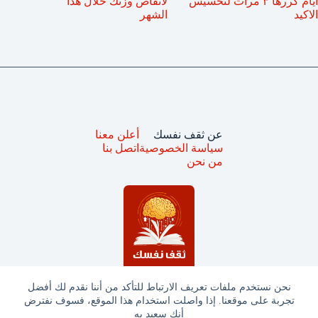
أيام كررها ٣ مرات لتخسيس
لانقاص وزنك خلال هذا
الاكيد
الشهر
عن ثقف نفسك
أعلن معنا
سياسة الخصوصية
اتصل بنا
من نحن
نحن نستخدم ملفات تعريف الارتباط للتأكد من أننا نقدم لك أفضل
تجربة على موقعنا. إذا واصلت استخدام هذا الموقع، فسوف نفترض
جميع الحقوق محفوظة © ثقف نفسك 2025
أنك سعيد به