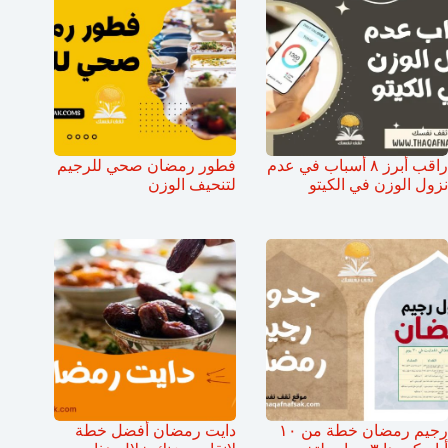
راقب أبرز ٨ أسباب في عدم
فطور رمضان صحي للرجيم
نزول الوزن في الكيتو
لتنحيف الوزن
رجيم رمضان خطة من ١٠
دايت رمضان أفضل خطة