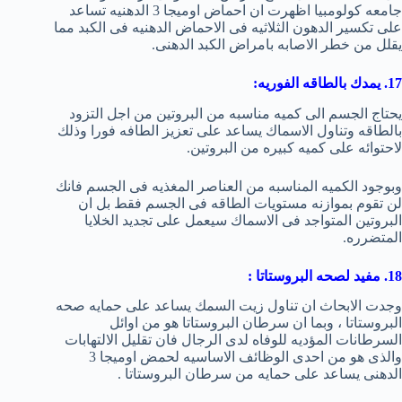
جامعه كولومبيا اظهرت ان احماض اوميجا 3 الدهنيه تساعد
على تكسير الدهون الثلاثيه فى الاحماض الدهنيه فى الكبد مما
يقلل من خطر الاصابه بامراض الكبد الدهنى.
17. يمدك بالطاقه الفوريه:
يحتاج الجسم الى كميه مناسبه من البروتين من اجل التزود
بالطاقه وتناول الاسماك يساعد على تعزيز الطافه فورا وذلك
لاحتوائه على كميه كبيره من البروتين.
وبوجود الكميه المناسبه من العناصر المغذيه فى الجسم فانك
لن تقوم بموازنه مستويات الطاقه فى الجسم فقط بل ان
البروتين المتواجد فى الاسماك سيعمل على تجديد الخلايا
المتضرره.
18. مفيد لصحه البروستاتا :
وجدت الابحاث ان تناول زيت السمك يساعد على حمايه صحه
البروستاتا ، وبما ان سرطان البروستاتا هو من اوائل
السرطانات المؤديه للوفاه لدى الرجال فان تقليل الالتهابات
والذى هو من احدى الوظائف الاساسيه لحمض اوميجا 3
الدهنى يساعد على حمايه من سرطان البروستاتا .