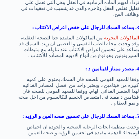
تزداد لديهم الماده الرماديه فى العقل وهى التى تعمل على
تقليل تقلص العقل وتاخره والذى قد يتسبب فى تعقيدات فى
وظائف المخ.
3. يساعد السمك للرجال على خفض اعراض الاكتئاب :
الماكولات البحريه
من الماكولات المفيده جدا للصحه العقليه،
وقد وجدت مجله الطب النفسى و العصبى ان زيت السمك قد
يساعد على تحسين اعراض الاكتئاب عند تناوله مع مثبطات
السيروتونين وهو نوع من انواع الادويه المضاده للاكتئاب .
4. مصدر ممتاز لفيتامين د :
وفقا للمعهد القومى للصحه فان السمك يحتوى على كميه
كبيره من فيتامين د ويعتبر واحد من افضل المصادر الغذائيه
لهذا العنصر الغذائى الهام. ووفقا للمعهد القومى للصحه فان
فيتامين د مفيد فى امتصاص الجسم للكالسيوم من اجل صحه
و نمو العظام .
5. يساعد السمك للرجال على تحسين صحه العين و الرؤيه :
وجدت منظمه ابحاث الرعايه الصحيه و الجوده ان احماض
اوميجا 3 الدهنيه مفيده فى تحسين الرؤيه و صحه العينين.