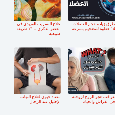
طرق زيادة حجم العضلات
علاج التسريب الوريدي في
14 خطوة للتضخيم بسرعة
العضو الذكري بـ ٢١ طريقة
طبيعية
عواقب هجر الزوج لزوجته
مضاد حيوي لعلاج التهاب
في الفراش والحياة
الإحليل عند الرجال