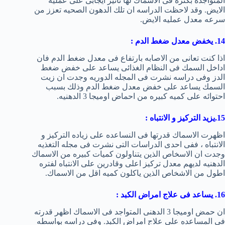
المتواجده بكثره فى الاسماك لها تاثير ايجابى على عمليه
الايض. وقد لاحظت الدراسه ان تلك الدهون الصحيه تعزز من
سرعه معدل عمليه الايض.
14. يخفض معدل ضغط الدم :
اذا كنت تعانى من الاصابه بارتفاع فى معدل ضغط الدم فان
اداخل السمك فى النظام الغذائى يساعد على خفض ضغط
الدز وفى دراسه نشرت فى المجله الدوريه وجدت ان زيت
السمك يساعد على خفض معدل ضغط الدم وذلك بسبب
احتوائه على كميه كبيره من احماض اوميجا 3 الدهنيه.
15.يزيد التركيز و الانتباه :
اظهرت الاسماك قدرتها فى النساعده على زياده التركيز و
الانتباه ، ففى احدى الدراسات التى نشرت فى مجله التغذيه
وجدت ان الاسخاص الذين يتناولون كميات كبيره من الاسماك
الدهنيه لديهم معدل تركيز اعلى وقادرين على الانتباه لفتره
اطول من الاشخاص الذين ياكلون كميه اقل من الاسماك.
16. يساعد فى علاج امراض الكبد :
ان حمض اوميجا 3 الدهنى المتواجد فى الاسماك اظهر قدرته
فى المساعده على علاج امراض الكبد. وفى دراسه بواسطه