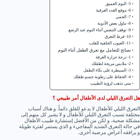
5- النوم العميق
6- موقع الغدد العرقية
7- الحمى
8- تناول بعض الأدوية
9- توقف التنفس أثناء النوم عند الرضع
10- فرط التعرق
11- العيوب الخلقية للقلب
نصائح للتعامل مع تعرق الطفل أثناء النوم
1- درجة حرارة الغرفة
2- ملابس مريحة لطفلك
3- السيطرة على بكاء الطفل
4- الحفاظ على رطوبة جسم طفلك
متى تذهب لرؤية الطبيب
هل التعرق الليلي لدى الأطفال أمر طبيعي ؟
التعرق الليلي للأطفال لا يدعو للقلق دائماً. و هناك أسباب
مختلفة تسبب التعرق الليلي للأطفال و لا يشير كل منهم إلى
مشكلة صحية، و لكن من الأفضل إستشارة طبيب الأطفال
في حالة التعرق الشديد المفاجيء و الذي يستمر لفترة طويلة
و يرافقه أعراض مرضية أخرى.