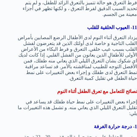
فرط التعرق هو حالة تتميز بالتعرق الزائد للطفل، و لم يتم
تحديد السبب الدقيق لفرط التعرق ، و لكنها تظهر في أجزاء
معينة من الجسم.
11- العيوب الخلقية للقلب
يزداد التعرق أثناء النوم لدى الأطفال الرضع المصابين بأمراض
القلب التاجية و خاصة لدى أولئك الذين قد يتعرضون لفشل
القلب بسبب عيب خلقي. التعرق و فرط البكاء من الأعراض
الأولى للأطفال الذين يعانون من الفشل القلبي. إذا كانت لديك
اي شكوك بشأن التعرق الليلي الذي يعاني منه طفلك، فمن
الأفضل التوجه للطبيب لمناقشته بالأمر. قد تساعد مراقبة
نمط التعرق لدى طفلك و إجراء بعض التغييرات على نمط
حياة الطفل في تقليل كمية التعرق.
نصائح للتعامل مع تعرق الطفل أثناء النوم
إجراء بعض التغييرات على نمط حياة طفلك قد يساعد في
تقليل التعرق الليلي الذي يعاني منه. و تشمل هذه التغييرات ما
يلي:
1- درجة حرارة الغرفة
يوصى بالحفاظ على درجة حرارة الغرفة بين 20 – 22 درجة