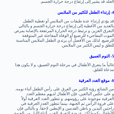
الجلد قد يشير إلى إرتفاع درجة حرارة الجسم.
4- إرتداء الطفل للكثير من الملابس
قد يؤدي إرتداء عدة طبقات من الملابس أو تغطية الطفل
بالعديد من الأغطية إلى إرتفاع درجة حرارة الجسم و بالتالي
التعرق الغزير. و ترتبط درجة الحرارة المرتفعة بالإصابة بمرض
الموت المفاجيء للرضيع أو الوفاة المفاجئة غير المتوقعة
للرضيع. لذلك من الأفضل أن يرتدي الطفل الملابس المناسبة
للطق و ليس الكثير من الملابس.
5- النوم العميق
غالباً ما يتعرق الأطفال في مرحلة النوم العميق، و لا يكون هذا
مدعاة للقلق.
6- موقع الغدد العرقية
من الشائع رؤية الكثير من العرق على رأس الطفل أثناء نومه.
و على عكس البالغين، فإن الأطفال لديهم معظم الغدد
العرقية موجودة على رؤوسهم. و تتطور العدد العرقية أولاً
على فروة الرأس ثم الجبهة، بينما تتطور الغدد العرقية في
راحتين اليدين و باطن القدمين و الإبطين لاحقاً. و بالتالي فإن
الأطفال يكونوا أكثر عرضة للتعرق الغزير أثناء الليل من الجبهة