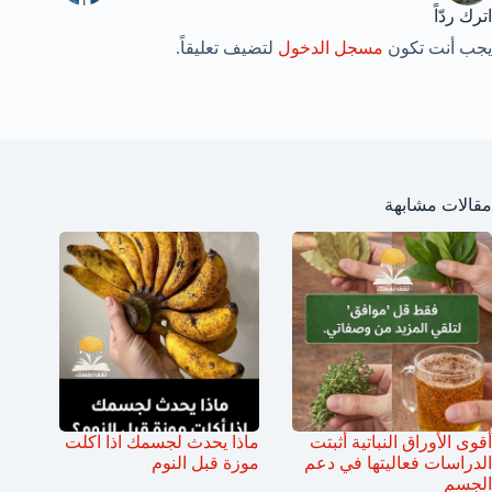
اترك ردّاً
يجب أنت تكون
مسجل الدخول
لتضيف تعليقاً.
مقالات مشابهة
أقوى الأوراق النباتية أثبتت
ماذا يحدث لجسمك اذا اكلت
الدراسات فعاليتها في دعم
موزة قبل النوم
الجسم