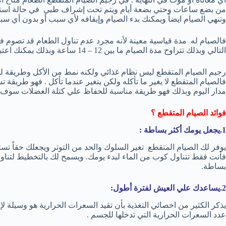
من بضع ساعات وحتي بضعة أيام ويتم تحت إشراف طبي في حالة استمرا
وتنهي الصيام ايضاً ويمكنك بدء الصيام وإيقافه لأي سبب أو بدون أي سب
فالصيام له مدة قياسية معينة لأنه مجرد عدم تناول الطعام قد تصوم في
التالي وبذلك تتراوح مدة الصيام ما بين 12 – 14 ساعة وبذلك يمكنك اعتبار رجيم الصيام المتقطع جزء من الحياة اليومية.
رجيم الصيام المتقطع ليس نظام غذائي ولكنه نمط من الأكل وطريقة ل
فالصيام المتقطع لا يغير ما تأكله ولكن يتغير عندما تأكل . فهو طريقة 
مدار اليوم وبذلك فهو طريقة مناسبة للحفاظ علي كتلة العضلات سوف يح
فوائد الصيام المتقطع ؟
1.يجعل يومك أكثر بساطة :
يوفر لك الصيام المتقطع تغير السلوك والحد من التوتر ويجعلك حقاً تست
فأنت فقط تتناول كوب من الماء لبدء يومك. ويسمح لك بالتخطيط لتناول
بساطة.
2.يساعدك علي العيش لفترة أطول:
يذكر الكثير من اخصائي التغذية بأن تقيد السعرات الحرارية هو وسيلة لإط
عدد السعرات الحرارية التي تدخلها للجسم .