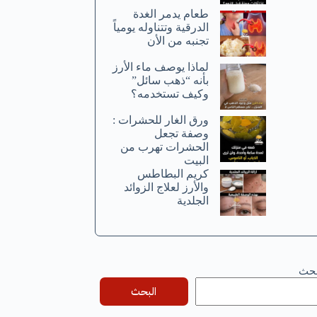
طعام يدمر الغدة
الدرقية وتتناوله يومياً
تجنبه من الأن
لماذا يوصف ماء الأرز
بأنه “ذهب سائل”
وكيف تستخدمه؟
ورق الغار للحشرات :
وصفة تجعل
الحشرات تهرب من
البيت
كريم البطاطس
والأرز لعلاج الزوائد
الجلدية
بحث
البحث