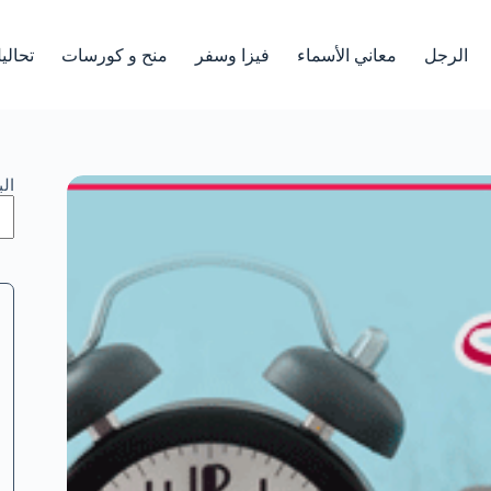
الرجل
معاني الأسماء
فيزا وسفر
منح و كورسات
تحالي
ال