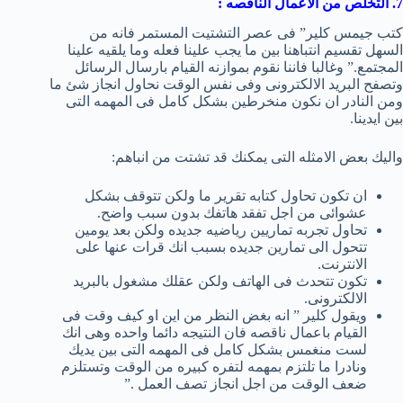
7. التخلص من الاعمال الناقصه :
كتب جيمس كلير” فى عصر التشتيت المستمر فانه من
السهل تقسيم انتباهنا بين ما يجب علينا فعله وما يلقيه علينا
المجتمع.” وغالبا فاننا نقوم بموازنه القيام بارسال الرسائل
وتصفح البريد الالكترونى وفى نفس الوقت نحاول انجاز شئ ما
ومن النادر ان نكون منخرطين بشكل كامل فى المهمه التى
بين ايدينا.
واليك بعض الامثله التى يمكنك قد تشتت من انباهم:
ان تكون تحاول كتابه تقرير ما ولكن تتوقف بشكل
عشوائى من اجل تفقد هاتفك بدون سبب واضح.
تحاول تجربه تماريين رياضيه جديده ولكن بعد يومين
تتحول الى تمارين جديده بسبب انك قرات عنها على
الانترنت.
تكون تتحدث فى الهاتف ولكن عقلك مشغول بالبريد
الالكترونى.
ويقول كلير ” انه بغض النظر من اين او كيف وقت فى
القيام باعمال ناقصه فان النتيجه دائما واحده وهى انك
لست منغمس بشكل كامل فى المهمه التى بين يديك
ونادرا ما تلتزم بمهمه لتفره كبيره من الوقت وتستلزم
ضعف الوقت من اجل انجاز تصف العمل .”