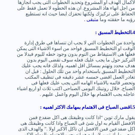
لاكمال الهدف او المشروع وتحديد الخطوات التى يجب انجازها
من اجل انهاء هاذ المشروع. ان هذه الخطوه لا تعمل فقط على
الحفاظ على تركيزك ولكنها تحفزك ايضا حيث انه تستطيع
رؤيه ما حققته وما
متبقى .
4.التخطيط المسبق :
واحدة من الخطوات التي لا يجب ان تنساها في طرق إدارة
الوقت او التخطيط المسبق فواحد من اسوء الاشياء التى يمكن
فعلها هى الاستيقاظ من النوم بدون وجود خطه لليوم فبدلا من
التركيز حول ما يجب عليك فعله سوف تقضى اليوم بدون
هدف محدد وتهتم بمسائل اقل اهميه. ولذلك فانه يجب عليك
التخطيط المسبق باستخدام واحد من تلك الحلول : قبل ان
تغادر العمل اقضى خمسه عشر دقيقه فى تنظيف المكتب
وتحضر قائمه بالاشياء الهامه التى يجب عليك فعلها فى
الصباح. خلال روتينك اليومى الصباحى اكتب ثلاث او اربع اشياء
عاجله يجب الاهتمام بها خلال اليوم واعمل عليهم .
5.اقضى الصباح فى الاهتمام بمهامك الاكثر اهميه :
يقول مارك توين “اذا كانت وظيفتك هى اكل ضفدع فمن
الافضل القيام به اول شئ فى الصباح واذا كانت وظيفتك هى
اكل ضفدعين فمن الافضل ان تاكل الاكبر اولا .” والهدف الذى
يسعى مارك توين لابرازه هو انه يجب الاهتمام بالمهام الاكبر