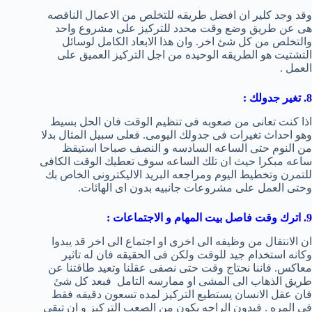
وقد وجد كلير ان افضل طريقه للتخلص من الاعمال الناقصه
هى عن طريق وضع وقت محدد للتركيز على مشروع واحد
والتخلص من كل شئ اخر. وان هذا الابعاد الكامل لوسائل
التشتيت هو الطريقه الوحيده من اجل التركيز العميق على
العمل .
8. تغير جدولك :
اذا كنت تعانى من صعوبه فى تنظيم الوقت فان الحل بسيط
وهو احداث تغيرات فى جدولك اليومى. فعلى سبيل المثال بدلا
من النوم حتى الساعه السادسه و النصف صباحا استيقظ
ساعه مبكرا حيث ان تلك الساعه سوف تعطيك الوقت الكافى
للتمرن وتخطيط اليوم ومراجعه البريد الاليكترونى الخاص بك
وحتى العمل على مشروعات جانبيه بدون اى الهائات.
9. اترك وقت فاصل بيت المهام و الاجتماعات :
ان الانتقال من وظيفه الى اخرى او اجتماع الى اخر قد يبدوا
وكانه استخدام جيد للوقت ولكن فى الحقيقه فان له تاثير
معاكس. فاننا نحتاج وقت حتى نصفى عقلنا وتعيد طاقتنا عن
طريق الذهاب الى المشى او ممارسه التامل فبعد كل شئ
فان عقل الانسان يستطيع التركيز لمده تسعون دقيقه فقط
فى المره . فبدون الراحه يكون من الصعب التركيز و ان تبقى