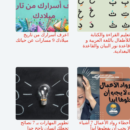
تعليم القراءة والكتابة
اعرف أسرارك من تاريخ
للأطفال باللغة العربية و
ميلادك 9 مسارات عن حياتك
قاعدة نور البيان والقاعدة
البغدادية.
أخطاء رواد الأعمال 7 أشياء
تطوير المهارات بـ 7 نصائح
لا يجب أن يفعلوها ابداً
تجعلك انسان ناجح جدا