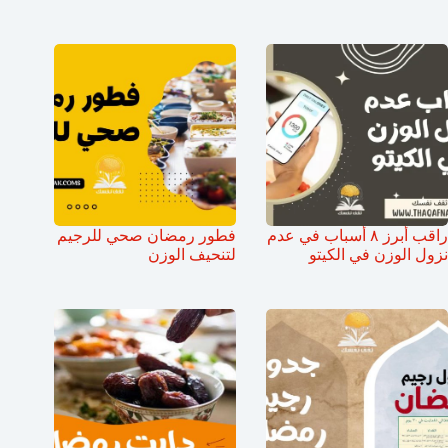
راقب أبرز ٨ أسباب في عدم
فطور رمضان صحي للرجيم
نزول الوزن في الكيتو
لتنحيف الوزن