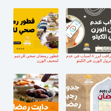
راقب أبرز ٨ أسباب في عدم
فطور رمضان صحي للرجيم
نزول الوزن في الكيتو
لتنحيف الوزن