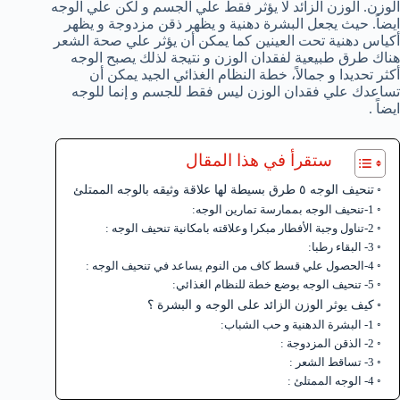
الوزن. الوزن الزائد لا يؤثر فقط علي الجسم و لكن علي الوجه
ايضاً. حيث يجعل البشرة دهنية و يظهر ذقن مزدوجة و يظهر
أكياس دهنية تحت العينين كما يمكن أن يؤثر علي صحة الشعر
هناك طرق طبيعية لفقدان الوزن و نتيجة لذلك يصبح الوجه
أكثر تحديدا و جمالاً، خطة النظام الغذائي الجيد يمكن أن
تساعدك علي فقدان الوزن ليس فقط للجسم و إنما للوجه
ايضاً .
ستقرأ في هذا المقال
تنحيف الوجه ٥ طرق بسيطة لها علاقة وثيقه بالوجه الممتلئ
1-تنحيف الوجه بممارسة تمارين الوجه:
2-تناول وجبة الأفطار مبكرا وعلاقته بامكانية تنحيف الوجه :
3- البقاء رطبا:
4-الحصول علي قسط كاف من النوم يساعد في تنحيف الوجه :
5- تنحيف الوجه بوضع خطة للنظام الغذائي:
كيف يوثر الوزن الزائد على الوجه و البشرة ؟
1- البشرة الدهنية و حب الشباب:
2- الذقن المزدوجة :
3- تساقط الشعر :
4- الوجه الممتلئ :