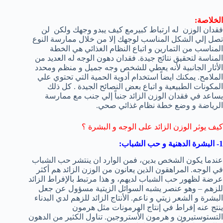
الخلاصة:
فقدان الوزن له ارتباط كبيرمع كيف يبدو وجهك ولكن لن
تصل إلي الشكل المناسب لوجهك إلا من خلال ممارسة النوع
المناسب من التمارين و اتباع النظام الغذائي هي الخطة
المناسة لتحقيق نتائج جيدة. فقدان دهون الوجه له العديد من
الأثار الجانبية لأنه يعطي للشخص وجه جميل و منظم ومحدد
الملامح. يمكنك ايضاً استخدام أدوية الحمية التي تحتوي علي
المكونات الطبيعية و اتباع بعض النصائح الجيدة . كل ذلك
يساعد في فقدان الوزن الزائد جنباً إلي جنب مع ممارسة
الرياضة و وضع خطة نظام غذائي صحي.
كيف يوثر الوزن الزائد على الوجه و البشرة ؟
1- البشرة الدهنية و حب الشباب:
عندما يكون الشخص بدين، فمن الوارد ان ينتشر حب الشباب
في الوجه. المراهقون الذين يعانون من الوزن الزائد هم أكثر
عرضة لظهور حب الشباب لديهم، و هذا مرتبط بالإفراط الزائد
للزهم – وهو عنصر يشبه السوائل الزيتية مسؤول عن جعل
البشرة و الشعر زيتي و ناعم. الأنتاج الزائد للزهم لدي البدناء
ينتج عنه إفراط في إنتاج الهرمونات مثل هرمون
التستوستيرون و هرمون الأستروجين. تناول الكثير من الدهون