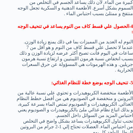
كبيرة من الماء. لأن ذلك يساعد الجسم في التخلص من
السموم بشكل أسرع. الأطعمة الدهنية و السكرية تجعل الوجه
منتفخ و ممتلئ بسبب احتباس الماء .
4-الحصول علي قسط كاف من النوم يساعد في تنحيف الوجه
:
النوم له العديد من المميزات بما في ذلك يمنع زيادة الوزن.
عندما لا تحصل علي قسط كاف من النوم و هو أقل من 7
ساعات في اليوم فأنت تصبح أكثر عرضه لزيادة الوزن و ذلك
بسبب انخفاض نسبة هرمون الليبتيين و ارتفاع نسبة هرمون
جريلين. و هذه الهرمونات هي المسؤولة عن حرق السعرات
الحرارية .
5- تنحيف الوجه بوضع خطة للنظام الغذائي:
الأطعمة منخفضة الكربوهيدرات و تحتوي علي نسبة عالية من
البروتين و منخفضة في الصوديوم هي من أفضل خطط النظام
الغذائي. الكربوهيدرات و الصوديوم تمتص الماء بسرعة كبيرة،
و بذلك اتباع نظام غذائي ملئ بالكربوهيدرات و الصوديوم يعني
احتباس المزيد من السوائل داخل الجسم.
تجنب تناول الكربوهيدرات يساعد بشكل واضح في التخلص
من احتباس الماء. العضلات تحتاج إلي 1-2 جرام من البروتين
للرطل الواحد كل يوم.