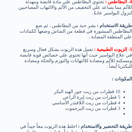
4- البطاطس :
تحتوي البطاطس علي مادة قابضة ومهدئة
للألم مما يساعد علي التخفيف من الألم والالتهاب المصاحبين
لنزول البواسير عادةً .
طريقة الاستخدام :
بشر حبة من البطاطس ، ثم ضع
البطاطس المبشورة في قطعة من الشاش وضعها ككمادات
علي المنطقة المصابة .
5- الزيوت الطبيعية :
تعمل هذة الزيوت بشكل فعال وسريع
في علاج البواسير حيث أنها تحتوي علي خصائص قوية قابضة
ومسكنة للألم ومضادة للالتهابات والتورم والحكة ومضادة
للبكتريا أيضاً .
المكونات :
10 قطرات من زيت جوز الهند البكر
5 قطرات من زيت إبرة الراعي
4 قطرات من زيت اللافندر الأساسي
3 قطرات من زيت البرجموت
طريقة التحضير والاستخدام :
اخلط هذة الزيوت معاً جيداً في
زجاجة زجاجية ، وبلل منديل بقطرة أو قطرتين من خليط