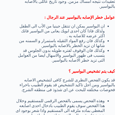
تعقيدات نتيجه امساك مزمن. وجود تاريخ عائلى بالاصابه
بالبواسير.
عوامل خطر الإصابه بالبواسير عند الرجال :
ان البواسير يمكن ان تنتقل جينيا من الأب الى الطفل
ولذلك فاذا كان احدى ابويك يعانى من البواسير فانك
اكثر عرضه للاصابه به .
وكذلك فان رفع المواد الثقيله باستمرار و السمنه من
شانها ان تزيد الخطر بالاصابه بالبواسير.
وكذلك فان الوقوف لفتره طويله بدون الجلوس قد
يتسبب فى ظهور البواسير والاسهال ايضا من العوامل
التى تزيد خطر الاصابه بالبواسير.
كيف يتم تشخيص البواسير ؟
قد يكون الفحص النظرى للشرج كافى لتشخيص الاصابه
بالبواسير ومن اجل تاكيد التشخيص قد يقوم الطبيب باخراء
فحوصات مختلفه للبحث عن اى شذوذ فى منطقه الشرج.
وهذه الفحص يسمى بالفحص الرقمى للمستقيم وخلال
هذا الفحص سوف يقوم الطبيب بادخال احدى اصابعه
المغطى بماده ملزقه الى المستقيم واذا شعر بوجود اى