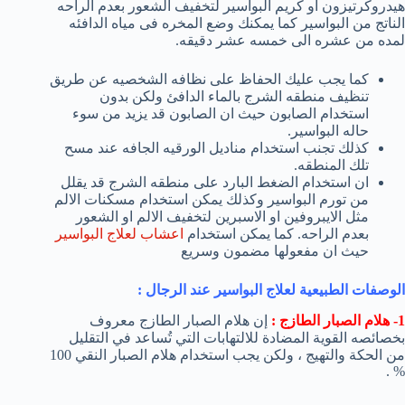
هيدروكرتيزون او كريم البواسير لتخفيف الشعور بعدم الراحه
الناتج من البواسير كما يمكنك وضع المخره فى مياه الدافئه
لمده من عشره الى خمسه عشر دقيقه.
كما يجب عليك الحفاظ على نظافه الشخصيه عن طريق
تنظيف منطقه الشرج بالماء الدافئ ولكن بدون
استخدام الصابون حيث ان الصابون قد يزيد من سوء
حاله البواسير.
كذلك تجنب استخدام مناديل الورقيه الجافه عند مسح
تلك المنطقه.
ان استخدام الضغط البارد على منطقه الشرج قد يقلل
من تورم البواسير وكذلك يمكن استخدام مسكنات الالم
مثل الايبروفين او الاسبرين لتخفيف الالم او الشعور
بعدم الراحه. كما يمكن استخدام
اعشاب لعلاج البواسير
حيث ان مفعولها مضمون وسريع
الوصفات الطبيعية لعلاج البواسير عند الرجال :
1- هلام الصبار الطازج :
إن هلام الصبار الطازج معروف
بخصائصه القوية المضادة للالتهابات التي تُساعد في التقليل
من الحكة والتهيج ، ولكن يجب استخدام هلام الصبار النقي 100
% .