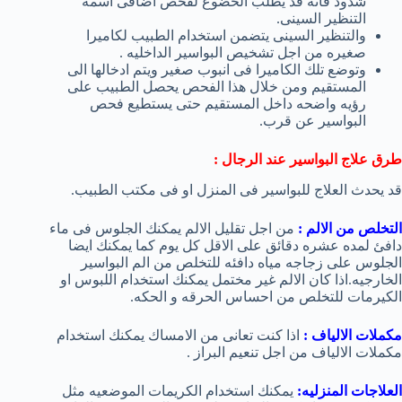
شذوذ فانه قد يطلب الخضوع لفحص اضافى اسمه
التنظير السينى.
والتنظير السينى يتضمن استخدام الطبيب لكاميرا
صغيره من اجل تشخيص البواسير الداخليه .
وتوضع تلك الكاميرا فى انبوب صغير ويتم ادخالها الى
المستقيم ومن خلال هذا الفحص يحصل الطبيب على
رؤيه واضحه داخل المستقيم حتى يستطيع فحص
البواسير عن قرب.
طرق علاج البواسير عند الرجال :
قد يحدث العلاج للبواسير فى المنزل او فى مكتب الطبيب.
التخلص من الالم :
من اجل تقليل الالم يمكنك الجلوس فى ماء
دافئ لمده عشره دقائق على الاقل كل يوم كما يمكنك ايضا
الجلوس على زجاجه مياه دافئه للتخلص من الم البواسير
الخارجيه.اذا كان الالم غير مختمل يمكنك استخدام اللبوس او
الكيرمات للتخلص من احساس الحرقه و الحكه.
مكملات الالياف :
اذا كنت تعانى من الامساك يمكنك استخدام
مكملات الالياف من اجل تنعيم البراز .
العلاجات المنزليه:
يمكنك استخدام الكريمات الموضعيه مثل