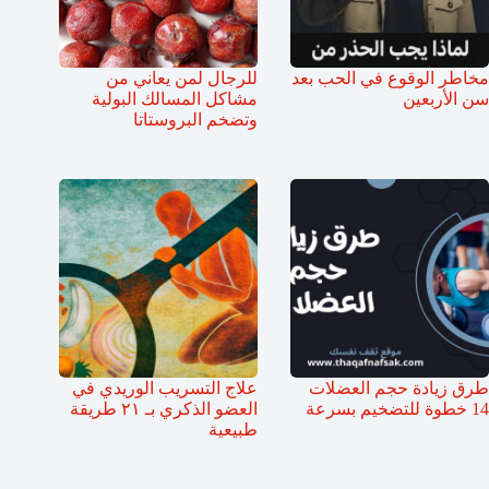
مخاطر الوقوع في الحب بعد
للرجال لمن يعاني من
سن الأربعين
مشاكل المسالك البولية
وتضخم البروستاتا
طرق زيادة حجم العضلات
علاج التسريب الوريدي في
14 خطوة للتضخيم بسرعة
العضو الذكري بـ ٢١ طريقة
طبيعية