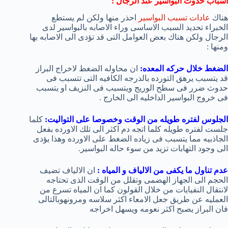
أسباب حدوث البواسير عند الرجال :
هناك
عادات تسبب البواسير
احذر منها ولكن لم يستطع
الخبراء تحديد السبب الاساسى وراء الاصابه بالبواسير لدى
الرجال ولكن هناك بعض العوامل التى قد تؤدى الى الاصابه بها
ومنها :
الضغط خلال حركه المعده:
ان محاوله الضغط لاخراج البراز
قد يتسبب يرهق التورده بالدرجه الكافيه التى تتسبب فى
حدوث ضرر فى سطح الوريج ويتسبب فى النزيف او يتسبب
فى خروج البواسير الداخليه الى الخارج .
الجلوس لفتره طويله من الوقت وخصوصا على التواليت:
كلما
جلست لفتره طويله كلما اتجه دم اكثر الى تلك الاورده بفعل
الجاذبيه مما يتسبب فى زياده الضغط على الاورده وهذا يؤدى
الى وجود التهابات تزيد من سوء حاله البواسير.
عدم تناول ما يكفى من الالياف و المياه :
ان الالياف تضيف
الحجم الى الجهاز الهضمى وتقلل من الوقت الذى تحتاجه
لانتقال النفيايات من خلال القولون كما ان المياه تسرع من
العمليه عن طريق جعل الامعاء اكثر سلاسه ومرونهوبالتالى
فان البراز يصبح اكثر نعومه ويسهل اخراجه