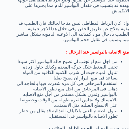
وهذه قد يتسبب فى فقدان البواسير للدم مما يجبرها على
الانكماش.
واذا كان الرباط المطاطى ليس متاحا لحالتك فان الطبيب قد
يقوم بعلاح عن طريق الحقن وفى خلال هذا الاجراء يقوم
الطبيب بادخال مواد كميائيه الى الاوعيه الدمويه بشكل مباشر
مما يتسبب فى تقليل حجم البواسير.
منع الاصابه بالبواسير عند الرجال :
من اجل منع او تجنب ان تصبح حاله البواسير اكثر سوءا
تجنب الضغط خلال حركه المعده وكذلك حاول زياده
تناول المياه حيث ان شرب الكميه الكافيه من المياه
يساعد فى منع البراز ان يصبح صلبا.
استخدم المرحاض فى كل مره شعرت فيها بالحاجه الى
ذهاب فى المرحاض من اجل منع تطور الاصابه
بالبواسير وتمرن بشكل مستمر من اجل منع الاصابه
بالامساك ولا تجلس لفتره طويله من الوقت وخصوصا
على الاسطح الصلبه مثل الاسمنت.
تناول الطعام الغنى بالالياف الغذائيه قد يقلل من حطر
تطور الاصابه بالبواسير فى المستقبل.
ومن ضمن المصادر الجيده للالياف الغذائيه :