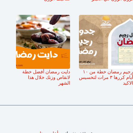
رجيم رمضان خطة من ١٠
دايت رمضان أفضل خطة
أيام كررها ٣ مرات لتخسيس
لانقاص وزنك خلال هذا
الاكيد
الشهر