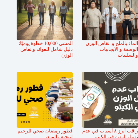
الماء بالملح و انقاص الوزن
المشي 10,000 خطوة يوميًا:
الوصفة و الايجابيات
دليل شامل للفوائد وإنقاص
والسلبيات
الوزن
راقب أبرز ٨ أسباب في عدم
فطور رمضان صحي للرجيم
نزول الوزن في الكيتو
لتنحيف الوزن