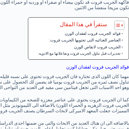
فاكهه الجريب فروت قد تكون بيضاء او صفراء او ورديه او حمراء اللون و
تكون مزيجا منعشا من الاثنين.
ستقرأ في هذا المقال
فوائد الجريب فروت لفقدان الوزن
العناصر الغذائيه التى تحتويها الجريب فروت:
الجريب فروت لانقاص الوزن
تحذيرات قبل تناول الجريب فروت وتفاعلاتها مع الادويه:
فوائد الجريب فروت لفقدان الوزن
مهما كان اللون الذى تختاره فان الجريب فروت تحتوى على نسبه قليله م
تناول نصف ثمره من الجريب فروت يوميا قد يضمن لك الحصول على نص
وهو احد الاسباب التى تجعل فيتامين سى مفيد فى العديد من النواحى ا
كما ان الجريب فروت يحتوى على عناصر معززه للصحه من الكيماويات النبا
الجريب فروت الزهريه و الحمراء اللون) بالاضافه الى الليمونوديز مثل ال
المميزات جعلت المعهد الاميركى لابحاث السرطان يصنف الجريب فرو
بالاضافه الى ان هناك العديد من الابحاث والتى من ضمنها احدى الد
فروت يعتبر خيار ذكى جدا اذا كنت تحاول انقاص الوزن حيث ان تناول