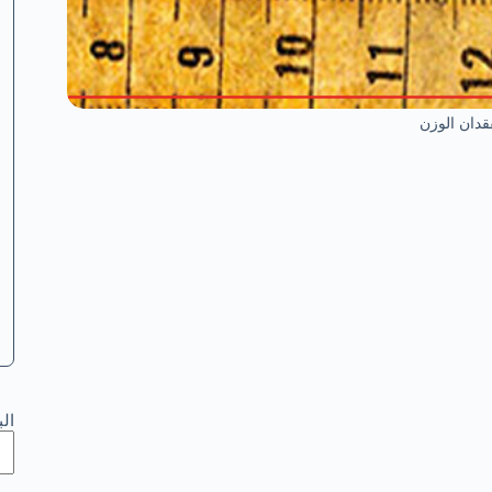
قدان الوزن
ال