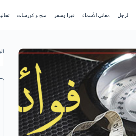
الرجل
معاني الأسماء
فيزا وسفر
منح و كورسات
تحالي
ال