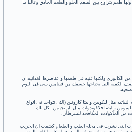
لها طعم يتراوح بين الطعم الحلو والطعم الحادق وغالبا ما
ن الكالورى ولكنها غنيه فى طعمها و عناصرها الغذائيه.ان
ف الكميه التى يحتاجها جسمك من فيتامين سى فى اليوم
لصحيه.
تيه مثل ليكوبين و بيتا كاروتين (التى تتواجد فى انواع
ليمونين و ايضا فلافوندوات مثل نارينجينين . كل تلك
ت من الماكولات المكافحه للسرطان.
راسات التى نشرت فى مجله الطب و الطعام كشفت ان الجريب
 نصف ثمره جريب فروت فى اليوم يعمل على انقاص الوزن