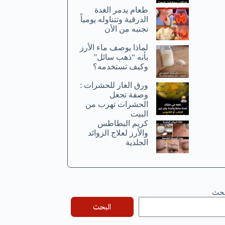
طعام يدمر الغدة
الدرقية وتتناوله يومياً
تجنبه من الأن
لماذا يوصف ماء الأرز
بأنه “ذهب سائل”
وكيف تستخدمه؟
ورق الغار للحشرات :
وصفة تجعل
الحشرات تهرب من
البيت
كريم البطاطس
والأرز لعلاج الزوائد
الجلدية
بحث
البحث