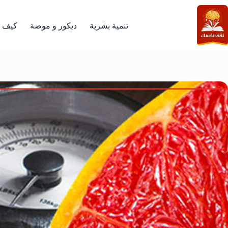
لتجاوز
لى
لمحتوى
تنمية بشرية
ديكور و موضة
كيف