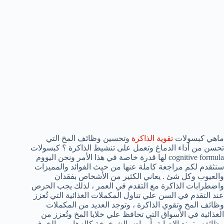
ماهي كبسولات
تقوية الذاكرة
وتحسين وظائف المخ التي
تحسن من أداء الدماغ وتعمل على تنشيط الذاكرة ؟ كبسولات
cognitive formula لها قدرة خاصة في هذا الأمر ونحن اليووم
سنثقدم لكم مراجعة كاملة عنها من حيث الفوائد والمميزات
والعيوب وكل شئ . يعاني الكثير من الأشخاص بفقدان
واضطرابات الذاكرة مع التقدم في العمر ، لذلك يجب الحرص
عند التقدم في السن علي تناول المكملات الغذائية التي تُعزز
وظائف المخ وتقوي الذاكرة ، وتوجد العديد من المكملات
الغذائية في الأسواق التي تحافظ علي خلايا المخ وتُعزز من
وظائفه وتمنع الإصابة بأمراض الشيخوخة كالزهايمر والخرف ،