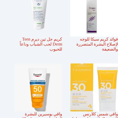
فوائد كريم سيكا للوجه
كريم جل تين ديرم Teen
لإصلاح البشرة المتضررة
Derm لحب الشباب وداعاً
والضعيفة
للحبوب
واقي شمس كلارنس
واقي يوسيرين للبشرة