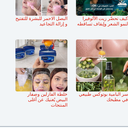
كيف تحضّر زيت الألوفيرا
البصل الاحمر للبشرة للتفتيح
لنمو الشعر وإيقاف تساقطه
و إزالة التجاعيد
سر البامية بوتوكس طبيعي
خلطة الفازلين وصفار
في مطبخك
البيض يُغنيك عن أغلى
المنتجات