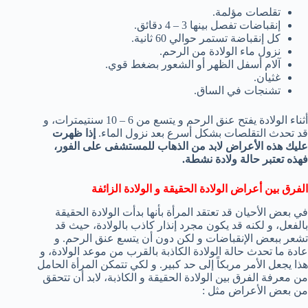
تقلصات مؤلمة.
إنقباضات تفصل بينها 3 – 4 دقائق.
كل إنقباضة تستمر حوالي 60 ثانية.
نزول ماء الولادة من الرحم.
آلام أسفل الظهر أو الشعور بضغط قوي.
غثيان.
تشنجات في الساق.
أثناء الولادة يفتح عنق الرحم و يتسع من 6 – 10 سنتيمترات، و
قد تحدث التقلصات بشكل أسرع بعد نزول الماء.
إذا ظهرت
عليك هذه الأعراض لابد من الذهاب للمستشفى على الفور،
فهذه تعتبر حالة ولادة نشطة.
الفرق بين أعراض الولادة الحقيقة و الولادة الزائفة
في بعض الأحيان قد تعتقد المرأة بأنها بدأت الولادة الحقيقة
بالفعل، و لكنه قد يكون مجرد إنذار كاذب بالولادة، حيث قد
تشعر ببعض الإنقباضات و لكن دون أن يتسع عنق الرحم. و
عادة ما تحدث حالة الولادة الكاذبة بالقرب من موعد الولادة، و
هذا يجعل الأمر مربكاً إلى حد كبير. و لكي تتمكن المرأة الحامل
من معرفة الفرق بين الولادة الحقيقة و الكاذبة، لابد أن تتحقق
من بعض الأعراض مثل :