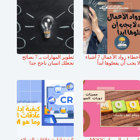
أخطاء رواد الأعمال 7 أشياء
تطوير المهارات بـ 7 نصائح
لا يجب أن يفعلوها ابداً
تجعلك انسان ناجح جدا
كورسات المووك MOOC
كيفية إدارة علاقات العملاء