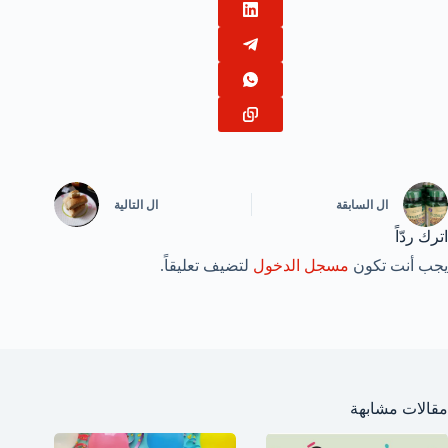
ال
السابقة
ال
التالية
اترك ردّاً
يجب أنت تكون
مسجل الدخول
لتضيف تعليقاً.
مقالات مشابهة