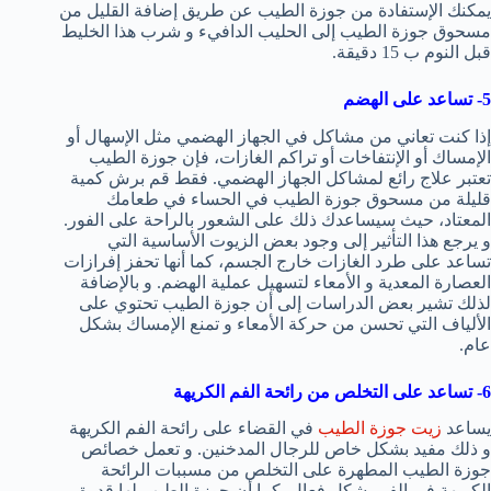
يمكنك الإستفادة من جوزة الطيب عن طريق إضافة القليل من
مسحوق جوزة الطيب إلى الحليب الدافيء و شرب هذا الخليط
قبل النوم ب 15 دقيقة.
5- تساعد على الهضم
إذا كنت تعاني من مشاكل في الجهاز الهضمي مثل الإسهال أو
الإمساك أو الإنتفاخات أو تراكم الغازات، فإن جوزة الطيب
تعتبر علاج رائع لمشاكل الجهاز الهضمي. فقط قم برش كمية
قليلة من مسحوق جوزة الطيب في الحساء في طعامك
المعتاد، حيث سيساعدك ذلك على الشعور بالراحة على الفور.
و يرجع هذا التأثير إلى وجود بعض الزيوت الأساسية التي
تساعد على طرد الغازات خارج الجسم، كما أنها تحفز إفرازات
العصارة المعدية و الأمعاء لتسهيل عملية الهضم. و بالإضافة
لذلك تشير بعض الدراسات إلى أن جوزة الطيب تحتوي على
الألياف التي تحسن من حركة الأمعاء و تمنع الإمساك بشكل
عام.
6- تساعد على التخلص من رائحة الفم الكريهة
يساعد
زيت جوزة الطيب
في القضاء على رائحة الفم الكريهة
و ذلك مفيد بشكل خاص للرجال المدخنين. و تعمل خصائص
جوزة الطيب المطهرة على التخلص من مسببات الرائحة
الكريهة في الفم بشكل فعال. كما أن جوزة الطيب لها قدرة