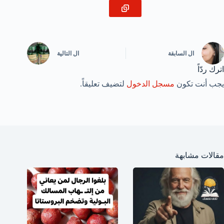
ال
السابقة
ال
التالية
اترك ردّاً
يجب أنت تكون
مسجل الدخول
لتضيف تعليقاً.
مقالات مشابهة