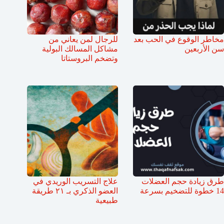
مخاطر الوقوع في الحب بعد
للرجال لمن يعاني من
سن الأربعين
مشاكل المسالك البولية
وتضخم البروستاتا
طرق زيادة حجم العضلات
علاج التسريب الوريدي في
14 خطوة للتضخيم بسرعة
العضو الذكري بـ ٢١ طريقة
طبيعية