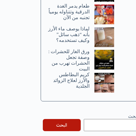
طعام يدمر الغدة
الدرقية وتتناوله يومياً
تجنبه من الأن
لماذا يوصف ماء الأرز
بأنه “ذهب سائل”
وكيف تستخدمه؟
ورق الغار للحشرات :
وصفة تجعل
الحشرات تهرب من
البيت
كريم البطاطس
والأرز لعلاج الزوائد
الجلدية
بحث
البحث