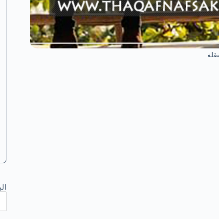
قلة
ال