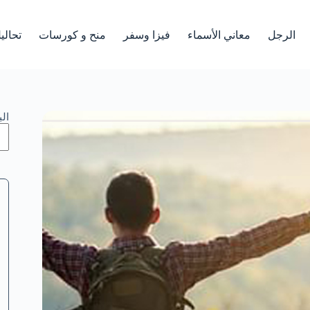
الرجل
معاني الأسماء
فيزا وسفر
منح و كورسات
تحالي
ال