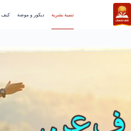
لتجاوز
لى
لمحتوى
تنمية بشرية
ديكور و موضة
كيف