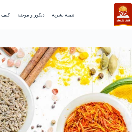
لتجاوز
لى
لمحتوى
تنمية بشرية
ديكور و موضة
كيف