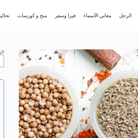
الرجل
معاني الأسماء
فيزا وسفر
منح و كورسات
تحالي
ال