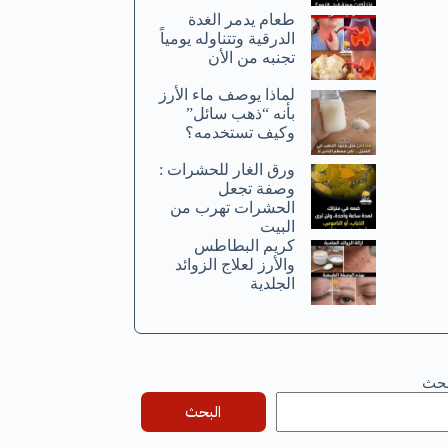
طعام يدمر الغدة
الدرقية وتتناوله يومياً
تجنبه من الأن
لماذا يوصف ماء الأرز
بأنه “ذهب سائل”
وكيف تستخدمه؟
ورق الغار للحشرات :
وصفة تجعل
الحشرات تهرب من
البيت
كريم البطاطس
والأرز لعلاج الزوائد
الجلدية
بحث
البحث