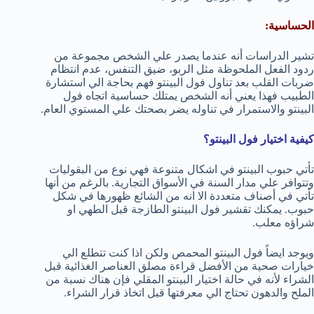
الحساسية:
تشير الدراسات أنه عندما يصدر علي الشخص مجموعة من
ردود الفعل الملحوظة مثل الربو، ضيق التنفس، عدم انتظام
ضربات القلب بعد تناول فول البينتو فهم بحاجة الي استشارة
الطبيب فهذا يعني أنه الشخص يمتلك حساسية اتجاه فول
البينتو والاستمرار في تناوله يضر بصحتك علي المستوي العام.
كيفية اختيار فول البينتو؟
تأتي حبوب البينتو في اشكال متنوعة فهي نوع من البقوليات
وتتوافر علي مدار السنة في الأسواق التجارية. بالرغم من أنها
تأتي في أصناف متعددة الا انه من الشائع ظهورها في شكل
حبوب. يمكنك تقشير فول البينتو الطازجة قبل الطهي او
شراؤه معلب.
ويوجد ايضاً فول البينتو المحمص ولكن اذا كنت تتطلع الي
خيارات صحية من الأفضل قراءة مصلق العناصر الغذائية قبل
الشراء لأنه في حالة اختيار البينتو المقلي فإن هناك نسبة من
الملح والدهون تحتاج الي معرفتها قبل اتخاذ قرار الشراء.