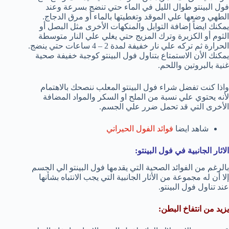
فول البينتو طوال الليل في الماء حتي تنضج بسرعة وعند
الطهي وضعها علي الموقد وتغطيتها بالماء أو مرق الدجاج.
يمكنك ايضاً إضافة التوابل والمنكهات الأخرى مثل البصل أو
الثوم أو الكزبرة وترك المزيج حتي يغلي علي النار متوسطة
الحرارة ثم تركه علي نار خفيفة لمدة 2 – 4 ساعات حتي ينضج.
يمكنك الأن الاستمتاع بتناول فول البينتو كوجبة خفيفة صحية
غنية بالبروتين واللحم.
واذا كنت تفضل شراء فول البينتو المعلب ننصحك بالاهتمام
لأنه يحتوي علي نسبة من الملح او السكر والمواد المضافة
الأخرى التي قد تحمل ضرر علي الجسم.
شاهد ايضا
فوائد الفول الحيراتي
الاثار الجانبية في فول البينتو:
بالرغم من الفوائد الصحية التي يقدمها فول البينتو الي الجسم
إلا أن له مجموعة من الأثار الجانبية التي يجب الانتباه بشأنها
عند تناول فول البينتو.
يزيد من انتفاخ البطن: