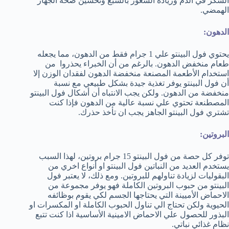
السكر في الدم وزيادة الشعور بالشبع وتحسين صحة الجهاز
الهمضي.
الدهون:
يحتوي فول البينتو علي 1 جرام فقط من الدهون، مما يجعله
طعام منخفض الدهون. بالرغم من أن الخبراء يحذروا من
استخدام الأطعمة المصنعة منخفضة الدهون لفقدان الوزن إلا
أن فول البينتو يوفر تغذية جيدة بشكل طبيعي مع نسبة
منخفضة من الدهون. ولكن يجب الانتباه أن أشكال فول البينتو
المصطنعة تحتوي علي نسبة عالية من الدهون فإذا كنت
تشتري فول البينتو الجاهز يجب ان تأخذ حذرك.
البروتين:
توفر كل حصة من فول البينتو 15 جرام بروتين، لهذا السبب
يستخدم العديد من النباتين فول البينتو او أنواع اخري من
البقوليات لزيادة تناولهم للبروتين. ومع ذلك، لا يعتبر فول
البينتو من حبوب البروتين الكاملة فهو يوفر مجموعة من
الاحماض الأميينة التي يحتاجها الجسم لكي يقوم بوظائفه
الحيوية ولكن تحتاج الي تناول الحبوب الكاملة او المكسرات او
البذور للحصول علي الاحماض الامينية الأساسية اذا كنت تتبع
نظام غذائي نباتي.