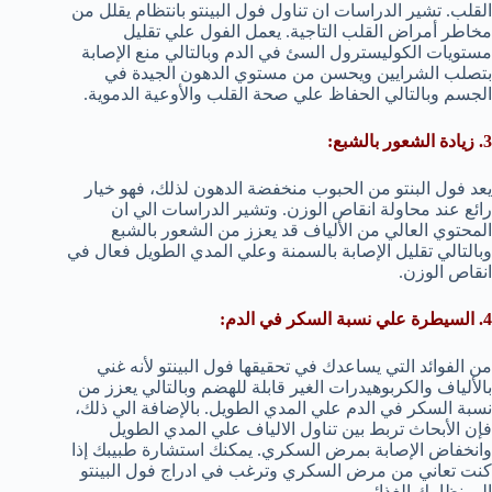
القلب. تشير الدراسات ان تناول فول البينتو بانتظام يقلل من
مخاطر أمراض القلب التاجية. يعمل الفول علي تقليل
مستويات الكوليسترول السئ في الدم وبالتالي منع الإصابة
بتصلب الشرايين ويحسن من مستوي الدهون الجيدة في
الجسم وبالتالي الحفاظ علي صحة القلب والأوعية الدموية.
3. زيادة الشعور بالشبع:
يعد فول البنتو من الحبوب منخفضة الدهون لذلك، فهو خيار
رائع عند محاولة انقاص الوزن. وتشير الدراسات الي ان
المحتوي العالي من الألياف قد يعزز من الشعور بالشبع
وبالتالي تقليل الإصابة بالسمنة وعلي المدي الطويل فعال في
انقاص الوزن.
4. السيطرة علي نسبة السكر في الدم:
من الفوائد التي يساعدك في تحقيقها فول البينتو لأنه غني
بالألياف والكربوهيدرات الغير قابلة للهضم وبالتالي يعزز من
نسبة السكر في الدم علي المدي الطويل. بالإضافة الي ذلك،
فإن الأبحاث تربط بين تناول الالياف علي المدي الطويل
وانخفاض الإصابة بمرض السكري. يمكنك استشارة طبيبك إذا
كنت تعاني من مرض السكري وترغب في ادراج فول البينتو
الي نظامك الغذائي.