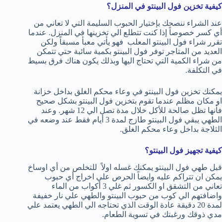
كيفية تخزين فول البينتو في المنزل؟
عند الشراء ننصحك بإختيار الحبوب السليمة التي لا تعاني من
أي كسر خصوصاً إذا كنت تتطلع الي تخزينها في المنزل. عندما
تقرر شراء فول البينتو المعلب فهو يأتي معبأ مسبقاً ولكن
العديد من المتاجر توفر فول البينتو بكمية سائبة حتي تتمكن
من شراء الكمية التي تحتاج اليها وبذلك يكون هناك فرق بسيط
في التكلفة.
يمكنك تخزين فول البينتو في وعاء محكم الغلق بداخل خزانة
او مكان مظلم عندما تقوم بتخزين فول البينتو بشكل صحيح
فأنها تظل صالحة للأكل خلال مدة تصل الي 12 شهر. وعند
الطهي يبقي فول البينتو طازج لمدة 3 أيام فقط عند وضعه في
الثلاجة بداخل وعاء محكم الغلق.
كيفية تجهيز فول البينتو؟
قبل طهي فول البينتو يمكنك غسله اولاً للتخلص من أي اوساخ
يمكن ان تتراكم عليه وايضاً الحرص علي اخراج أي حبوب
تعاني من التشقق او الكسور ثم غلي 3 أكواب من الماء
واضافتهم الي كوب من حبوب البينتو والطهي علي نار خفيفة
لمدة 20 دقيقة عادة الوقت الذي تحتاجه الي الطهي يعتمد علي
مدي ذوقك ورغبتك في تسوية الطعام.