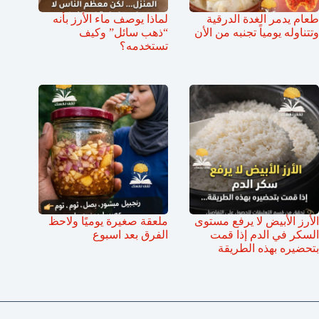
طعام يدمر الغدة الدرقية
لماذا يوصف ماء الأرز بأنه
وتتناوله يومياً تجنبه من الأن
“ذهب سائل” وكيف
تستخدمه؟
الأرز الأبيض لا يرفع مستوى
ملعقة صغيرة يوميًا ولاحظ
السكر في الدم إذا قمت
الفرق بعد اسبوع
بتحضيره بهذه الطريقة