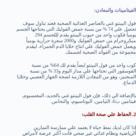
الفيتامينات والمعادن:
فول البينتو غني بالعناصر الغذائية الصحية فعند تناول سوف
تحصل علي 74 % من نسبة حمض الفوليك التي يحتاجها الجسم
يومياً فكوب واحد من حبوب البينتو يقدم لللجسم 294
ميكروجرام من حمض الفوليك و2000 سعرة حرارية يومياً
ويعمل حمض الفوليك علي انتاج خلايا الدم الحمراء، ليقدم
مجموعة من الفوائد الصحية لجسمك.
كوب واحد من فول البينتو ايضاً يقدم لك 64% من نسبة
الفوسفور التي تحتاجها علي مدار اليوم و33 % من نسبة
المنجنيز، وهو من المعادن اللازمة لصحة الجهاز العصبي وخلايا
الدماغ.
بالإضافة الي ذلك، فإن فول البينتو غني بالحديد، المغنسيوم،
فيتامين ب6، الثيامين، البوتاسيوم، والنحاس.
2. الحفاظ علي صحة القلب:
إذا كان لديك نمط حياة لا يعتمد علي ممارسة التمارين
الرياضية ونظام غذائي غير صحي فأنت أكثر عرضة لأمراض