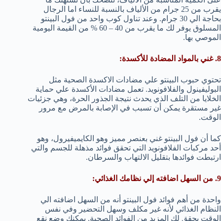
يقرب من 25 جرام من الألياف بالنسبة للنساء اما الرجال
بحاجة الي 30 جرام. وعند تناول كوب واحد من فول البينتو
المسلوق يوفر لك ما يقرب من 40 – 60 % من القيمة اليومية
الموصي بها.
8. غني بالمواد المضادة للأكسدة:
تحتوي حبوب البينتو علي مضادات الاكسدة الصحية مثل
البوليفينول والفلافونويد. تعمل مضادات الأكسدة علي حماية
الخلايا من التلف الذي يحدث نتيجة الجذور الحرة، وهي جزئيات
غير مستقرة يمكن أن تسبب في الإصابة بالمرض مع مرور
الوقت.
كما أن فول البينتو غني بعنصر مميز وهو الكايميفيرول، وهو
أحد مركبات الفلافونويد التي تحقق فوائد مذهلة للجسم والتي
ارتبطت فوائدها بتقليل الالتهاب والسرطان.
9. من السهل اضافته إلي نظامك الغذائي:
واحدة من أهم فوائد فول البينتو أنه من السهل اضافته الي
النظام الغذائي لأنه غير مكلف وسهل التحضير وفي نفس
الوقت يحقق لك المزيد من الفوائد الصحية. يمكنك وضع نقع