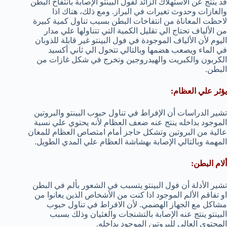
قد ينتج عن الاستهلاك الزائد لفول البينتو الإصابة بانتفاخ البطن
والغازات وحدوث تغيرات في البراز. ومع ذلك، هناك اذا
لاحظت المعاناة من انتفاخات البطن بسبب تناول كمية كبيرة
من الألياف تحتاج الي تقليل الكمية التي تتناولها علي مدار
اليوم لأن الألياف الموجودة في فول البينتو غير قابلة للذوبان
في الماء ويصعب هضمها وبالتالي تتحول الي ثاني أكسيد
الكربون والكبريت والهيدروجين وتخرج في شكل غازات من
البطن.
يؤثر علي العظام:
تشير الدراسات أن الإفراط في تناول حبوب البينتو والبروتين
الموجود بداخله ينتج عنه ضعف العظام لأنه يحتوي علي نسبة
عالية من البروتين وتشكل حاجز أمام امتصاص العظام للمعان
المهمة وبالتالي الإصابة بهشاشة العظام علي المدي الطويل.
ألام البطن:
تشير الأدلة أن فول البينتو يتسبب في الشعور بألم في البطن
او تفاقم الألم الموجود اذا كنت من الأشخاص الذين يعانوا من
مشاكل مع الجهاز الهضمي. لأن الافراط في تناول حبوب
البينتو ينتج عنه الإصابة بالتشنجات والغثيان وذلك بسبب
المحتوي العالي للبروتين الموجود بداخله.