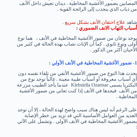
المصابين بضمور الأغشية المخاطية . ديدان تعيش داخل الأنف
من ذباب الذي ينجذب إلى الرائحة القوية .
شاهد
علاج احتقان الأنف بشكل سريع
.
أسباب التهاب الانف الضموري :
يوجد نوعان من ضمور الأغشية المخاطية في الأنف ، هما نوع
أولى ونوع ثانوي . كما أن الإناث تصاب بهذة الحالة في كثير من
الأحيان أكثر من الذكور .
1- ضمور الأغشية المخاطية في الأنف الأولي :
يحدث هذا النوع من ضمور الأغشية الأنفي من تلقاء نفسه دون
أي أسباب معروفة أو أسباب طبية معينة . غالباً توجد نوع من
البكتريا يسمى Klebsiella Ozaenae عندما يأخذ الطبيب مزرعة
من الأنف فيجدها في الأنف إذا كنت تعاني من ضمور الأغشية
المخاطية .
على الرغم أنه ليس هناك سبب واضح لهذة الحالة ، إلا أن توجد
العديد من العوامل الأساسية التي قد تزيد من خطر الإصابة
بضمور الأغشية المخاطية في الأنف الأولى . وتشمل على الآتي
: