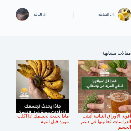
ال
السابقة
ال
التالية
مقالات مشابهة
أقوى الأوراق النباتية أثبتت
ماذا يحدث لجسمك اذا اكلت
الدراسات فعاليتها في دعم
موزة قبل النوم
الجسم