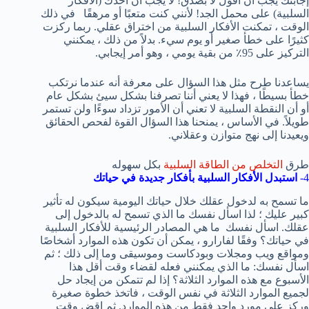
إجابتك يجب أن أقول لا بصدق! لا يجب أن آخذك (الأفكار
السلبية) على محمل الجد! لأنني كنت متعبًا أو مرهقًا في ذلك
الوقت ، تمكنت الأفكار السلبية من اختراق عقلي. ربما ركزت
كثيرًا على خطأ صغير أو يوم سيء. بدلاً من ذلك ، يمكنني
التركيز على 95٪ من بقية يومي ، وهو أمر إيجابي.
يساعدنا طرح مثل هذا السؤال على معرفة أنه عندما نرتكب
خطأ بسيطًا ، فهذا لا يعني أننا تصرفنا بشكل سيئ بشكل عام
أو أن النقطة السلبية لا تعني أن الأمور تزداد سوءًا ولن تستمر
طويلاً. في الأساس ، يمنحنا هذا السؤال القوة لفحص الحقائق
ويعيدنا إلى نهج متوازن وعقلاني.
طرق
التخلص من الطاقة السلبية
بكل سهوله
4-
استبدل الأفكار السلبية بأفكار جديدة في حياتك
ما تسمح به لدخول عقلك خلال حياتك اليومية سيكون له تأثير
كبير عليك ؛ لذا اسأل نفسك ما الذي تسمح له بالدخول إلى
عقلك. اسأل نفسك ما هي المصادر الرئيسية للأفكار السلبية
في حياتك؟ وفقًا لفارارو ، يمكن أن تكون هذه الموارد أشخاصًا
ومواقع ويب ومجلات وبودكاست وموسيقى وما إلى ذلك ؛ ثم
اسأل نفسك: ما الذي يمكنني فعله لقضاء وقت أقل هذا
الأسبوع مع هذه الموارد الثلاثة؟ إذا لم تتمكن من إيجاد حل
لجميع الموارد الثلاثة في نفس الوقت ، فاتخذ خطوة صغيرة
وركز على مورد واحد فقط من هذه الموارد. ثم اقض وقت