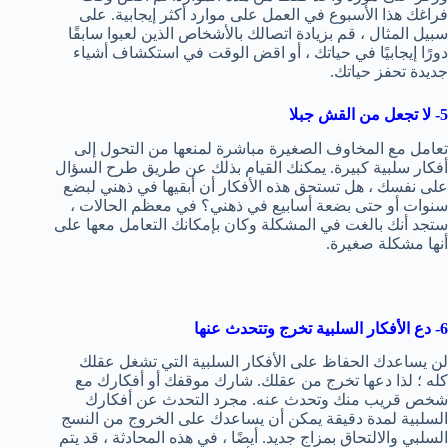
فراغك هذا الأسبوع في العمل على موارد أكثر إيجابية. على
سبيل المثال ، قم بزيادة اتصالك بالأشخاص الذين لعبوا سابقًا
دورًا إيجابيًا في حياتك ، أو اقض الوقت في استكشاف أشياء
جديدة تحفز حياتك.
5- لا تجعل من القش جبلا
تعامل مع المخاوف الصغيرة مباشرة لمنعها من التحول إلى
أفكار سلبية كبيرة. يمكنك القيام بذلك عن طريق طرح السؤال
على نفسك ، هل تستحق هذه الأفكار أن أبقيها في ذهني لبضع
سنوات أو حتى بضعة أسابيع في ذهني؟ في معظم الحالات ،
ستجد أنك بالغت في المشكلة وكان بإمكانك التعامل معها على
أنها مشكلة صغيرة.
6- دع الأفكار السلبية تخرج وتتحدث عنها
لن يساعدك الحفاظ على الأفكار السلبية التي تشغل عقلك
كله ؛ لذا دعها تخرج من عقلك. شارك موقفك أو أفكارك مع
شخص قريب منك وتحدث عنه. مجرد التحدث عن أفكارك
السلبية لمدة دقيقة يمكن أن يساعدك على الخروج من النسج
السلبي والالتحاق بمزاج جديد. أيضًا ، في هذه المحادثة ، قد يتم