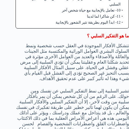
السلبي
10- تعامل بالإيجابية مع حياة شخص آخر
11- كن شاكرا لما لدينا
12- ابدأ اليوم بطريقة تثير الشعور بالإيجابية
ما هو التفكير السلبي ؟
تتشكل الأفكار الموجودة في العقل حسب شخصية ونمط
السلوك البشري العوامل الوراثية والمكتسبة مثل الجينات
والعائلة والأصدقاء والعديد من العوامل الأخرى مؤثرة في
تحديد شكلنا العام وعقليتنا يمكن أن تؤدي السلبية إلى مرض
عقلي وفشل في الحياة. على سبيل المثال الأفكار السلبية
بسبب التحيز غير الصحيح تؤدي إلى الفشل قبل القيام بأي
شيء وهذا له تأثير كبير على عدم تحقيق الأهداف.
تشير السلبية إلى نمط التفكير السلبي عن نفسك ومن
حولك. على الرغم من أن كل شخص يمكن أن يمر بأفكار
سلبية من وقت لآخر ، إلا أن التفكير السلبي والأفكار السلبية
يمكن أن يكون لهما تأثير خطير على طريقة تفكيرك في نفسك
والعالم ، بل قد يتداخل مع عملك ودراستك ، ويؤثر على أدائك
اليومي. هذه هي أعراض الأمراض العقلية بما في ذلك الاكتئاب
واضطرابات القلق واضطرابات الشخصية والفصام لحسن