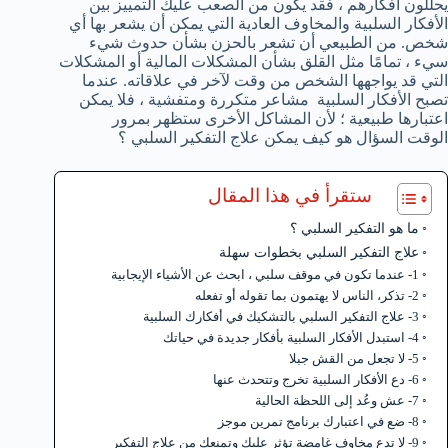
يحللون أفكارهم ، فقد يكون من الصعب عليك التمييز بين
الأفكار السلبية والمخاوف العادية التي يمكن أن يشعر بها أي
شخص. من الطبيعي أن تشعر بالحزن بشأن حدوث شيء
سيء ، تمامًا مثل القلق بشأن المشكلات المالية أو المشكلات
التي قد يواجهها الشخص من وقت لآخر في علاقاته. عندما
تصبح الأفكار السلبية مشاعر متكررة ومتفشية ، فلا يمكن
اعتبارها طبيعية ؛ لأن المشاكل الأخرى ستظهر بمرور
الوقت السؤال هو كيف يمكن علاج التفكير السلبي ؟
ستقرأ في هذا المقال
ما هو التفكير السلبي ؟
علاج التفكير السلبي بخطوات سهلة
1- عندما تكون في موقف سلبي ، ابحث عن الأشياء الإيجابية
2- تذكر، الناس لا يهتمون بما تقوله أو تفعله
3- علاج التفكير السلبي بالتشكيك في أفكارك السلبية
4- استبدل الأفكار السلبية بأفكار جديدة في حياتك
5- لا تجعل من القش جبلا
6- دع الأفكار السلبية تخرج وتتحدث عنها
7- عش وعُد إلى اللحظة الحالية
8- ضع في اعتبارك برنامج تمرين موجز
9- لا تدع مخاوف غامضة تؤثر عليك وتمنعك من علاج التفكير