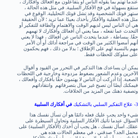
عندما تهتم بما يقوله الناس أو يتفاعلون مع أفعالك وأفكارك ،
ستقع بسهولة في فخ الأفكار السلبية. في مثل هذه الحالة ،
ستهز قوتك الشخصية وقد تشل قوتك التحليلية. الوقوع في
مثل هذه العقلية والأفكار يأخذك بعيدًا عما تريد ؛ لأن الحقيقة
هي أن الناس ليس لديهم الوقت والاهتمام والطاقة للتفكير أو
التحدث عما تفعله ، مما يعني أن أفعالك وأفكارك لا تهمهم
حقًا. ببساطة ، عندما يتحدث الناس عن أفعالك ، فهذا لا يعني
أنهم أمضوا الكثير من الوقت في مراجعة أدائك أو أن الأمر
مهم بالنسبة لهم على الإطلاق ؛ بدلا من ذلك ، فهم يحكمون
على سلوكك للحظات فقط.
يمكن أن يساعدك هذا التذكير في التحرر من القيود و أقوال
الآخرين وعدم الشعور بضغوط مزدوجة وخارجية في اللحظات
الصعبة. إذا أدركت أن الناس لا يهتمون حقًا بأفكارك وأفعالك ،
فيمكنك أيضًا أن تصبح غير مبال بتصرفاتهم وانتقاداتهم
وتصفية ذهنك من المزيد من الخلافات.
3- علاج التفكير السلبي بالتشكيك
في أفكارك السلبية
شيء واحد يجب عليك فعله دائمًا هو أن تسأل نفسك هذا
السؤال عندما تأتيك الأفكار السلبية وتحاول السيطرة على
عقلك. اسأل نفسك ، هل يجب أن آخذك (الأفكار السلبية) على
محمل الجد؟ صدقني ، في معظم الحالات هذه هي