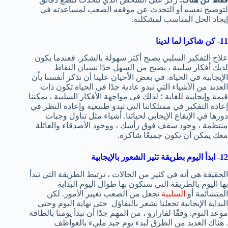
لتوضيح نفسه أو التحدث عن موقفه الصعب لمساعدته في
إيجاد الحل المناسب لمشكلته.
11- كن شاكرا لما لدينا
علاج التفكير السلبي يصبح أكثر سهولة بالشكر. فعندما يكون
لديك أفكار سلبية ، يصبح من السهل جدًا نسيان النقاط
الإيجابية في الحياة. في بعض الأحيان علينا أن نذكر أنفسنا بأن
العديد من الأشياء التي تبدو عادية جدًا في الحياة تكون ذات
قيمة وإيجابية للغاية ؛ لذلك في مواجهة الأفكار السلبية ، يمكننا
إعادة التفكير في ممتلكاتنا التي تبدو طبيعية وإعادة النظر في
دورها في الإيقاع الإيجابي لحياتنا. أشياء مثل تناول وجبات
منتظمة ، وجود سقف فوق رأسك ، ووجود الأصدقاء والعائلة
معك يمكن أن تكون جميعًا شاكرة.
12- ابدأ اليوم بطريقة تثير الشعور بالإيجابية
الحقيقة هي أنه في كثير من الحالات ، ترتبط الطريقة التي نبدأ
بها اليوم بالطريقة التي سنكون بها طوال اليوم البداية
المتشائمة أو
السلبية
تجعل من الصعب تغيير الأمور. لكن
البداية الإيجابية تجعلنا نشعر بالتفاؤل حتى نهاية اليوم وحتى
موعد النوم. وفقًا لفارارو ، من المهم جدًا أن نبدأ يومنا بالطاقة
. هناك العديد من الطرق لبدء يوم جيد مليء بالعواطف