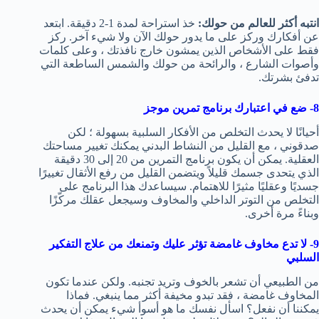
انتبه أكثر للعالم من حولك:
خذ استراحة لمدة 1-2 دقيقة. ابتعد
عن أفكارك وركز على ما يدور حولك الآن ولا شيء آخر. ركز
فقط على الأشخاص الذين يمشون خارج نافذتك ، وعلى كلمات
وأصوات الشارع ، والرائحة من حولك والشمس الساطعة التي
تدفئ بشرتك.
8- ضع في اعتبارك برنامج تمرين موجز
أحيانًا لا يحدث التخلص من الأفكار السلبية بسهولة ؛ لكن
صدقوني ، مع القليل من النشاط البدني يمكنك تغيير مساحتك
العقلية. يمكن أن يكون برنامج التمرين من 20 إلى 30 دقيقة
الذي يتحدى جسمك قليلاً ويتضمن القليل من رفع الأثقال تغييرًا
جسديًا وعقليًا مثيرًا للاهتمام. سيساعدك هذا البرنامج على
التخلص من التوتر الداخلي والمخاوف وسيجعل عقلك مركّزًا
وبناءً مرة أخرى.
9- لا تدع مخاوف غامضة تؤثر عليك وتمنعك من علاج التفكير
السلبي
من الطبيعي أن تشعر بالخوف وتريد تجنبه. ولكن عندما تكون
المخاوف غامضة ، فقد تبدو مخيفة أكثر مما ينبغي. فماذا
يمكننا أن نفعل؟ اسأل نفسك ما هو أسوأ شيء يمكن أن يحدث