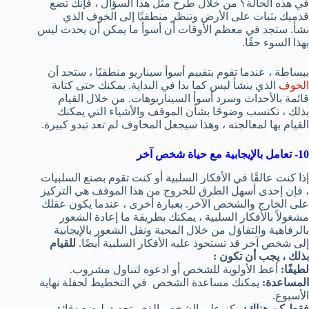
في هذه الحالة؟ من خلال طرح مثل هذا السؤال ، فإنك تضع
قدميك بثبات على الأرض وتنظر منطقيًا إلى الخوف الذي
نشأ. ستجد في معظم الأوقات أن أسوأ ما يمكن أن يحدث ليس
بهذا السوء حقًا.
ببساطة ، عندما تقوم بتقييم أسوأ سيناريو منطقيًا ، ستجد أن
الخوف
الذي ينشأ ليس كما بدا في البداية. يمكنك حتى كتابة
قائمة بالأحداث وسرد أسوأ السيناريوهات. من خلال القيام
بذلك ، تكتسب وضوحًا بشأن الموقف والأشياء التي يمكنك
القيام بها لمعالجته ، وهذا سيجعل المخاوف لم تعد تبدو كبيرة.
10- تعامل بالإيجابية مع حياة شخص آخر
إذا كنت عالقًا في الأفكار السلبية أو كنت تقوم بصنع السلبيات
، فإن إحدى أسهل الطرق للخروج من هذا الموقف هي التركيز
على الخارج والشخص الآخر. بعبارة أخرى ، عندما يكون عقلك
مشغولاً بالأفكار السلبية ، يمكنك بطريقة ما إعادة الشعور
بالرفاهية والتفاؤل من خلال المحبة ونقل الشعور بالإيجابية
إلى شخص آخر قد تستحوذ عليه الأفكار السلبية أيضًا.
للقيام
بذلك ، يجب أن تكون :
لطيفًا:
أعط الأولوية للشخص أو ادعوه لتناول مشروب.
المساعدة:
يمكنك مساعدة الشخص في التخطيط لحفلة نهاية
الأسبوع.
فقط كن هناك:
ركز على الشخص الذي يتحدث لبضع دقائق