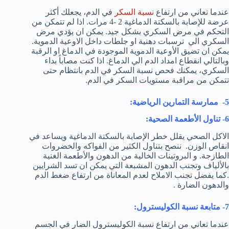
عندما تعاني من ارتفاع
نسبة السكر
في الدم، يجعلك أكثر
عرضة للإصابة بالسكتة الدماغية 2 -4 مرات. اذا لم تتمكن من
التحكم في مرض السكري بشكل جيد. يمكن ان يؤدي مرض
السكري الي ترسبات دهنية او جلطات داخل الاوعية الدموية.
يمكن ان تضيق الأوعية الدموية الموجودة في الدماغ او الرقبة
وبالتالي انقطاع امداد الدم الي الدماغ. اذا كنت مصاباً بداء
السكري، يمكنك فحص نسبة السكر في الدم بانتظام حتى
تتمكن من مراقبة مستويات السكر في الدم.
5- ممارسة التمارين الرياضية:
6- تناول الأطعمة الصحية:
الاكل الصحي يقلل خطر الإصابة بالسكتة الدماغية ويساعد في
انقاص الوزن. ننصح بتناول الكثير من الفواكه والخضروات
الطازجة. و البروتينات الخالية من الدهون والأطعمة الغنية
بالألياف وتجنب الدهون المشبعة التي يمكن ان تسد الشرايين
.كما يفضل تجنب الاملاح لعدم المعاناة من ارتفاع ضغط الدم
والدهون الضارة .
7- متابعة نسبة الكوليسترول:
عندما تعاني من ارتفاع نسبة الكوليسترول الضار في الجسم