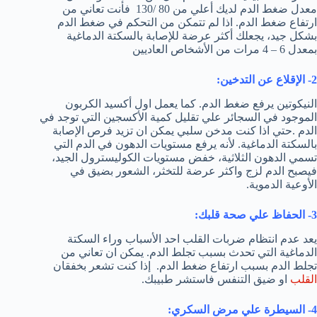
معدل ضغط الدم لديك أعلي من 80 /130 فأنت تعاني من
ارتفاع ضغط الدم. اذا لم تتمكن من التحكم في ضغط الدم
بشكل جيد، يجعلك أكثر عرضة للإصابة بالسكتة الدماغية
بمعدل 6 – 4 مرات من الأشخاص العاديين
2- الإقلاع عن التدخين:
النيكوتين يرفع ضغط الدم. كما يعمل اول أكسيد الكربون
الموجود في السجائر علي تقليل كمية الأكسجين التي توجد في
الدم .حتي اذا كنت مدخن سلبي يمكن ان تزيد فرص الإصابة
بالسكتة الدماغية. لأنه يرفع مستويات الدهون في الدم التي
تسمي الدهون الثلاثية، خفض مستويات الكوليسترول الجيد،
فيصبح الدم لزج واكثر عرضة للتخثر، الشعور بضيق في
الأوعية الدموية.
3- الحفاظ علي صحة قلبك:
يعد عدم انتظام ضربات القلب احد الأسباب وراء السكتة
الدماغية التي تحدث بسبب تجلط الدم. يمكن ان تعاني من
تجلط الدم بسبب ارتفاع ضغط الدم. إذا كنت تشعر بخفقان
القلب
او ضيق التنفس فاستشر طبيبك.
4- السيطرة علي مرض السكري: