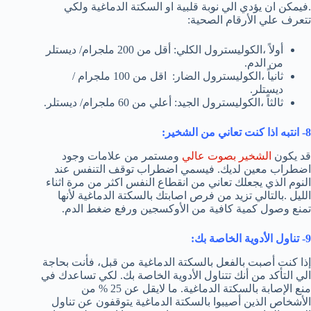
.فيمكن ان يؤدي الي نوبة قلبية او السكتة الدماغية ولكي
تتعرف علي الأرقام الصحية:
أولاً ،الكوليسترول الكلي: أقل من 200 ملجرام/ ديستلر
من الدم.
ثانياً ،الكوليسترول الضار: اقل من 100 ملجرام /
ديستلر.
ثالثاً ،الكوليسترول الجيد: أعلي من 60 ملجرام/ ديستلر.
8- انتبه اذا كنت تعاني من الشخير:
قد يكون
الشخير بصوت عالي
ومستمر من علامات وجود
اضطراب معين لديك. فيسمي اضطراب توقف التنفس عند
النوم الذي يجعلك تعاني من انقطاع النفس اكثر من مرة اثناء
الليل .بالتالي تزيد من فرص اصابتك بالسكتة الدماغية لأنها
تمنع وصول كمية كافية من الأوكسجين ورفع ضغط الدم.
9- تناول الأدوية الخاصة بك:
إذا كنت أصبت بالفعل بالسكتة الدماغية من قبل، فأنت بحاجة
الي التأكد من أنك تتناول الأدوية الخاصة بك. لكي تساعدك في
منع الإصابة بالسكتة الدماغية. ما لايقل عن 25 % من
الأشخاص الذين أصيبوا بالسكتة الدماغية يتوقفون عن تناول