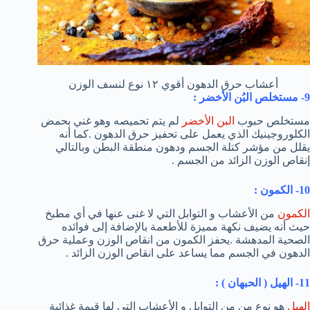
أعشاب حرق الدهون أقوي ١٢ نوع لنسف الوزن
9- مستخلص البُن الأخضر :
مستخلص حبوب
البن الأخضر
لم يتم تحميصه وهو غني بحمض
الكلوروجينيك الذي يعمل على تحفيز حرق الدهون .كما أنه
يقلل من مؤشر كتلة الجسم ودهون منطقة البطن وبالتالي
إنقاص الوزن الزائد من الجسم .
10- الكمون :
الكمون
من الأعشاب و التوابل التي لا غنى عنها في أي مطبخ
حيث أنه يضيف نكهة مميزة للأطعمة بالإضافة إلى فوائده
الصحية المدهشة .يحفز الكمون من انقاص الوزن وعملية حرق
الدهون في الجسم مما يساعد على انقاص الوزن الزائد .
11- الهيل ( الحبهان ) :
الهيل
هو نوع من من التوابل و الأعشاب التي لها قيمة غذائية