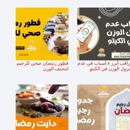
راقب أبرز ٨ أسباب في عدم
فطور رمضان صحي للرجيم
نزول الوزن في الكيتو
لتنحيف الوزن