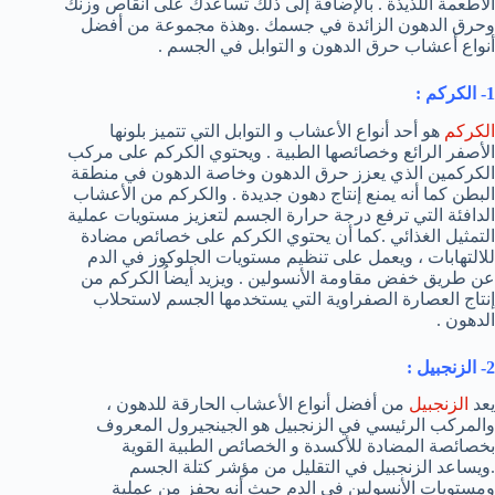
الأطعمة اللذيذة . بالإضافة إلى ذلك تساعدك على انقاص وزنك
وحرق الدهون الزائدة في جسمك .وهذة مجموعة من أفضل
أنواع أعشاب حرق الدهون و التوابل في الجسم .
1- الكركم :
الكركم
هو أحد أنواع الأعشاب و التوابل التي تتميز بلونها
الأصفر الرائع وخصائصها الطبية . ويحتوي الكركم على مركب
الكركمين الذي يعزز حرق الدهون وخاصة الدهون في منطقة
البطن كما أنه يمنع إنتاج دهون جديدة . والكركم من الأعشاب
الدافئة التي ترفع درجة حرارة الجسم لتعزيز مستويات عملية
التمثيل الغذائي .كما أن يحتوي الكركم على خصائص مضادة
للالتهابات ، ويعمل على تنظيم مستويات الجلوكوز في الدم
عن طريق خفض مقاومة الأنسولين . ويزيد أيضاُ الكركم من
إنتاج العصارة الصفراوية التي يستخدمها الجسم لاستحلاب
الدهون .
2- الزنجبيل :
يعد
الزنجبيل
من أفضل أنواع الأعشاب الحارقة للدهون ،
والمركب الرئيسي في الزنجبيل هو الجينجيرول المعروف
بخصائصة المضادة للأكسدة و الخصائص الطبية القوية
.ويساعد الزنجبيل في التقليل من مؤشر كتلة الجسم
ومستويات الأنسولين في الدم حيث أنه يحفز من عملية