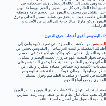
عالية وهي ينتمي إلى عائلة الزنجبيل . ويتم استخدامه في
جميع أنحاء العالم في كل من الطهي و الخبز .ويساعد الهيل
على التقليل من مستويات الدهون في الجسم عامة ومنطقة
البطن خاصة ، حيث انه يحفز من عملية التمثيل الغذائي وحرق
الدهون ولكن مازال هناك حاجة إلى المزيد من الأبحاث و
الدراسات .
12- البقدونس أقوي أعشاب حرق الدهون :
البقدونس
من الأعشاب المميزة التي تضيف نكهة ولون إلى
أطباقك المفضلة .و اثبتت الدراسات أن البقدونس يحسن من
عملية التمثيل الغذائي للكبد والكبد هو أكبر غدة في الجسم
ويوجد بجوار المعدة .فهو ضروري لعملية الهضم و التمثيل
الغذائي وتخزين العناصر الغذائية .كما يحتوي البقدونس على
مضادات الأكسدة وله خصائص مضادة للبكتريا و يقلل من
خطر الإصابة بالسرطان .فيمكنك إضافة عشبة البقدونس
اللذيذة في الحساء و صلصات الطماطم وفوق السمك
المشوي وجميع أنواع اللحوم .
فعند استخدام التوابل و الأعشاب لحرق الدهون وانقاص الوزن
الزائد يجب عليك اتباع نظام غذائي صحي وممارسة التمارين
الرياضية للحصول على أفضل و أسرع النتائج .