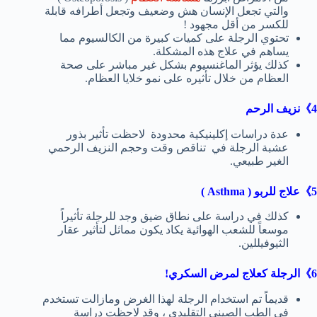
والتي تجعل الإنسان هش وضعيف وتجعل أطرافه قابلة
للكسر من أقل مجهود !
تحتوي الرجلة على كميات كبيرة من الكالسيوم مما
يساهم في علاج هذه المشكلة.
كذلك يؤثر الماغنسيوم بشكل غير مباشر على صحة
العظام من خلال تأثيره على نمو خلايا العظام.
4》نزيف الرحم
عدة دراسات إكلينيكية محدودة لاحظت تأثير بذور
عشبة الرجلة في تناقص وقت وحجم النزيف الرحمي
الغير طبيعي.
5》علاج للربو ( Asthma )
كذلك في دراسة على نطاق ضيق وجد للرجلة تأثيراً
موسعاً للشعب الهوائية يكاد يكون مماثل لتأثير عقار
الثيوفيللين.
6》الرجلة كعلاج لمرض السكري!
قديماً تم استخدام الرجلة لهذا الغرض ومازالت تستخدم
في الطب الصيني التقليدي ، وقد لاحظت دراسة