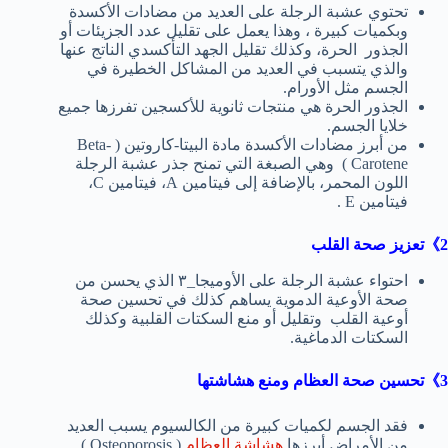
تحتوي عشبة الرجلة على العديد من مضادات الأكسدة
وبكميات كبيرة ، وهذا يعمل على تقليل عدد الجزيئات أو
الجذور الحرة، وكذلك تقليل الجهد التأكسدي الناتج عنها
والذي يتسبب في العديد من المشاكل الخطيرة في
الجسم مثل الأورام.
الجذور الحرة هي منتجات ثانوية للأكسجين تفرزها جميع
خلايا الجسم.
من أبرز مضادات الأكسدة مادة البيتا-كاروتين ( Beta-
Carotene ) وهي الصبغة التي تمنح جذر عشبة الرجلة
اللون المحمر، بالإضافة إلى فيتامين A، فيتامين C،
فيتامين E .
2》تعزيز صحة القلب
احتواء عشبة الرجلة على الأوميجا_٣ الذي يحسن من
صحة الأوعية الدموية يساهم كذلك في تحسين صحة
أوعية القلب وتقليل أو منع السكتات القلبية وكذلك
السكتات الدماغية.
3》تحسين صحة العظام ومنع هشاشتها
فقد الجسم لكميات كبيرة من الكالسيوم يسبب العديد
من الأمراض أبرزها
هشاشة العظام
( Osteoporosis )