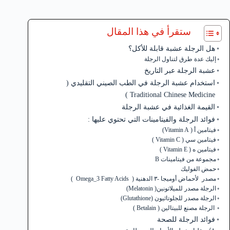
ستقرأ في هذا المقال
هل الرجلة عشبة قابلة للأكل؟
إليك عدة طرق لتناول الرجلة
عشبة الرجلة عبر التاريخ
استخدام عشبة الرجلة في الطب الصيني التقليدي (
Traditional Chinese Medicine )
القيمة الغذائية في عشبة الرجلة
فوائد الرجلة والفيتامينات التي تحتوي عليها :
فيتامين أ ( Vitamin A)
فيتامين سي ( Vitamin C )
فيتامين ه ( Vitamin E )
مجموعة من فيتامينات B
حمض الفوليك
مصدر لأحماض أوميجا -٣ الدهنية ( Omega_3 Fatty Acids )
الرجلة مصدر للميلاتونين( Melatonin)
الرجلة مصدر للجلوتاثيون (Glutathione)
الرجلة مصنع للبيتالين ( Betalain )
فوائد الرجلة للصحة