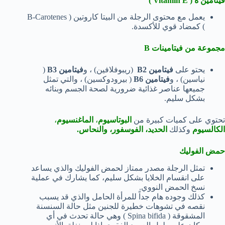
فيتامين ه ( Vitamin E )
يعمل مع محتوى الرجلة من البيتا كاروتين ( B-Carotenes
) كمضاد قوي للأكسدة.
مجموعة من فيتامينات B
يحتو على
فيتامين B2
(ريبوفلافين) ، و
فيتامين B3
(
نياسين) ، و
فيتامين B6
( بيرودوكسين) ، والتي تمثل
جميعها عناصر غذائية ضرورية لصحة الجسم وبنائه
بشكل سليم.
تحتوي على كميات كبيرة من
البوتاسيوم
،
الماغنسيوم
،
الكالسيوم
وكذلك
الحديد، الفوسفور، والنحاس.
حمض الفوليك
تمثل الرجلة مصدر ممتاز لحمض الفوليك والذي يساعد
على انقسام الخلايا بشكل سليم، كما يشارك في عملية
نسخ الحمض النووي.
كذلك وجوده هام جداً للمرأة الحامل والذي قد يسبب
نقصه في تشوهات خطيرة للجنين مثل حالة السنسنة
المشقوقة ( Spina bifida ) وهي حالة تحدث في أي