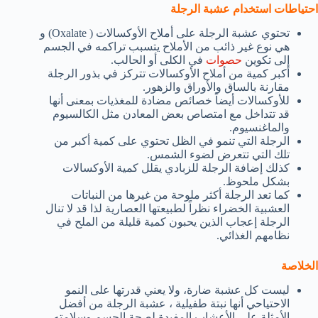
احتياطات استخدام عشبة الرجلة
تحتوي عشبة الرجلة على أملاح الأوكسالات ( Oxalate) و
هي نوع غير ذائب من الأملاح يتسبب تراكمه في الجسم
إلى تكوين
حصوات
في الكلى أو الحالب.
أكبر كمية من أملاح الأوكسالات تتركز في بذور الرجلة
مقارنة بالساق والأوراق والزهور.
للأوكسالات أيضاً خصائص مضادة للمغذيات بمعنى أنها
قد تتداخل مع امتصاص بعض المعادن مثل الكالسيوم
والماغنسيوم.
الرجلة التي تنمو في الظل تحتوي على كمية أكبر من
تلك التي تتعرض لضوء الشمس.
كذلك إضافة الرجلة للزبادي يقلل كمية الأوكسالات
بشكل ملحوظ.
كما تعد الرجلة أكثر ملوحة من غيرها من النباتات
العشبية الخضراء نظراً لطبيعتها العصارية لذا قد لا تنال
الرجلة إعجاب الذين يحبون كمية قليلة من الملح في
نظامهم الغذائي.
الخلاصة
ليست كل عشبة ضارة، ولا يعني قدرتها على النمو
الاحتياحي أنها نبتة طفيلية ، عشبة الرجلة من أفضل
الأمثلة على الأعشاب المفيدة لصحة الجسم وسلامته