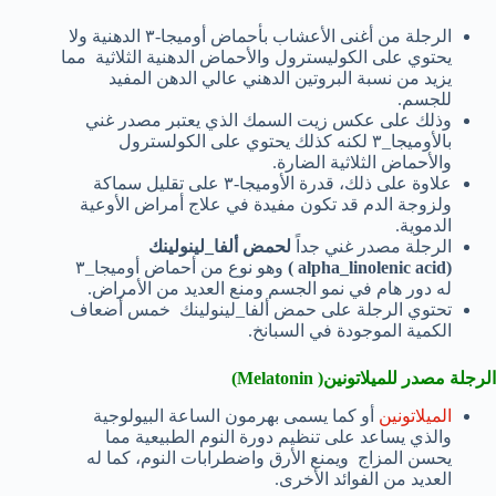
الرجلة من أغنى الأعشاب بأحماض أوميجا-٣ الدهنية ولا
يحتوي على الكوليسترول والأحماض الدهنية الثلاثية مما
يزيد من نسبة البروتين الدهني عالي الدهن المفيد
للجسم.
وذلك على عكس زيت السمك الذي يعتبر مصدر غني
بالأوميجا_٣ لكنه كذلك يحتوي على الكولسترول
والأحماض الثلاثية الضارة.
علاوة على ذلك، قدرة الأوميجا-٣ على تقليل سماكة
ولزوجة الدم قد تكون مفيدة في علاج أمراض الأوعية
الدموية.
الرجلة مصدر غني جداً
لحمض ألفا_لينولينك
(alpha_linolenic acid )
وهو نوع من أحماض أوميجا_٣
له دور هام في نمو الجسم ومنع العديد من الأمراض.
تحتوي الرجلة على حمض ألفا_لينولينك خمس أضعاف
الكمية الموجودة في السبانخ.
الرجلة مصدر للميلاتونين( Melatonin)
الميلاتونين
أو كما يسمى بهرمون الساعة البيولوجية
والذي يساعد على تنظيم دورة النوم الطبيعية مما
يحسن المزاج ويمنع الأرق واضطرابات النوم، كما له
العديد من الفوائد الأخرى.