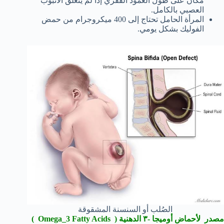
مكان على طول العمود الفقري إذا لم ينغلق الأنبوب
العصبي بالكامل.
المرأة الحامل تحتاج إلى 400 ميكروجرام من حمض
الفوليك بشكل يومي.
الصُلب أو السنسنة المشقوقة
مصدر لأحماض أوميجا -٣ الدهنية ( Omega_3 Fatty Acids )