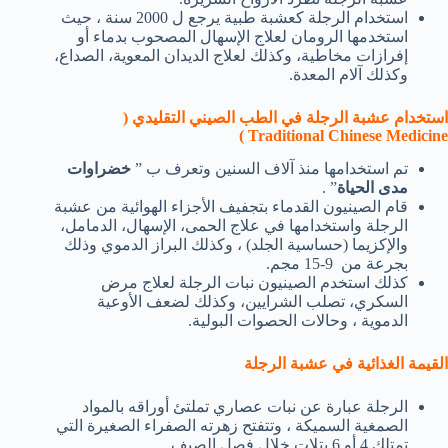
استخدام الرجلة كعشبة طبية يرجع ل 2000 سنة ، حيث
استخدمها الرومان لعلاج الإسهال المصحوب بدماء أو
إفرازات مخاطية، وكذلك لعلاج الديدان المعوية، الصداع،
وكذلك آلام المعدة.
استخدام عشبة الرجلة في الطب الصيني التقليدي (
Traditional Chinese Medicine )
تم استخدامها منذ آلاف السنين وتعرف ب ”
خضراوات
مدى
الحياة
” .
قام الصينيون القدماء بتجفيف الأجزاء الهوائية من عشبة
الرجلة واستخدامها في علاج الحمى، الإسهال، الدمامل،
والإكزيما (حساسية الجلد) ، وكذلك البراز الدموي وذلك
بجرعة من 9-15 مجم.
كذلك استخدم الصينيون نبات الرجلة لعلاج مرض
السكري، تصلب الشرايين، وكذلك لضعف الأوعية
الدموية ، وحالات الحصوات البولية.
القيمة الغذائية في عشبة الرجلة
الرجلة عبارة عن نبات عصاري تملتئ أوراقه بالمواد
الصمغية السميكة ، وتتفتح زهرته الصفراء الصغيرة التي
تمتلك 4 أو 6 بتلات خلال فصل الصيف.