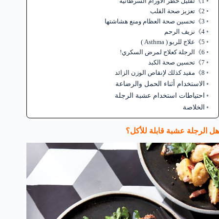
1》تقليل خطر الأورام السرطانية
2》تعزيز صحة القلب
3》تحسين صحة العظام ومنع هشاشتها
4》نزيف الرحم
5》علاج للربو ( Asthma )
6》الرجلة كعلاج لمرض السكري!
7》تحسين صحة الكبد
8》مفيد كذلك لإنقاص الوزن الزائد
الاستخدام أثناء الحمل والرضاعة
احتياطات استخدام عشبة الرجلة
الخلاصة
هل الرجلة عشبة قابلة للأكل؟