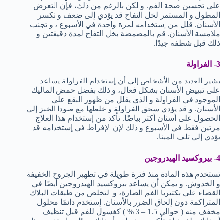
على تحسين صحة الفم. و لكن بالرغم من ذلك، فإن التعرض
المطول و المستمر لخل التفاح قد يؤدي إلى ضعف و تكسر
الأسنان. قلل من إستخدامه لمرة واحدة في الأسبوع ، و تجنب
ملامسة الأسنان. قم بالمضمضة بخل التفاح لمدة دقيقتين و
ذلك قبل شطفه جيدًا.
3- الفراولة
يشير العديد من الأشخاص إلى أن إستخدام الفراولة يساعد
على تبييض الأسنان بشكل فعال، و ذلك بفضل حمض الماليك
الموجود في الفراولة و الذي يقلل من ظهور البقع على
الأسنان. و قد يؤدي سحق الفراولة و خلطها مع صودا الخبز إلى
الحصول على أسنان أكثر بياضًا. تأكد من إستخدام هذا العلاج
مرتين فقط في الأسبوع و ذلك لإن الإفراط في إستخدامه قد
يؤدي إلى تلف المينا.
4- بيروكسيد الهيدروجين
تستخدم هذه المادة منذ فترة طويلة في تطهير الجروح الخفيفة
و الخدوش. و يمكن أن يساعد بيروكسيد الهيدروجين أيضًا في
القضاء على بكتيريا الفم الضارة، و التخلص من طبقات البلاك
المتراكمة دون إلحاق الضرر بالأسنان. إستخدم دائمًا محلول
مخفف منه ( حوالي 1.5 – 3 % ) كغسول للفم قبل تنظيف