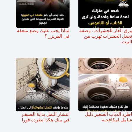
ورق الغار للحشرات : وصفة
لماذا يجب عليك وضع ملعقة
تجعل الحشرات تهرب من
في الفريزر ؟
البيت
اطرد الذباب الصغير دليل
انتشار النمل بداية الصيف
شامل لمكافحته
في بيتك هكذا تطرده فوراً