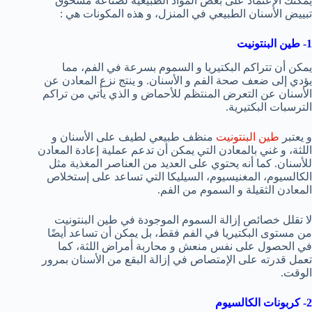
يمكنك الإعتماد على بعض المواد الطبيعية لصناعة مسحوق
تبييض الأسنان الطبيعي في المنزل، و هذه المكونات هي :
1- طين البنتونيت
يمكن أن تتراكم البكتيريا و السموم بسرعة في الفم، مما
يؤدي إلى ضعف صحة الفم و الأسنان. و ينتج نزع المعادن عن
الأسنان عن التعرض المنتظم للأحماض و الذي يأتي من تراكم
الترسبات البكتيرية.
و يعتبر
طين البنتونيت
منظف طبيعي لطيف على الأسنان و
اللثة، و غني بالمعادن التي يمكن أن تدعم عملية إعادة المعادن
للأسنان. كما أنه يحتوي على العديد من العناصر المغذية مثل
الكالسيوم، المغنيسيوم، السيليكا التي تساعد على إستخلاص
المعادن الثقيلة و السموم من الفم.
لا تقلل خصائص إزالة السموم الموجودة في طين البنتونيت
من مستوى البكتيريا في الفم فقط، بل يمكن أن تساعد أيضًا
في الحصول على نفس منعش و محاربة أمراض اللثة، كما
تعمل قدرته على الإمتصاص في إزالة البقع من الأسنان بمرور
الوقت.
2- كربونات الكالسيوم