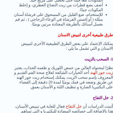
المكونات معًا جيدًا حتى تحصل على مزيج جيد.
أضف بضع قطرات من زيت النعناع العطري، و إخلط
المكونات جيدًا.
للإستخدام، ضع القليل من المسحوق على فرشاة أسنان
مبللة ( أو إغمس الفرشاة في الوعاء الزجاجي ) ، ثم قم
بغسل أسنانك بالطريقة المعتادة مرتين يوميًا.
طرق طبيعية أخرى لتبيض الاسنان
يمكنك الإعتماد على بعض الطرق الطبيعية الأخرى لتبييض
الاسنان و التي تشمل ما يلي :
1- السحب بالزيت
نظرًا لمحتواه العالي من حمض اللوريك و طعمه الجذاب، يعتبر
زيت جوز الهند
أحد الخيارات الشائعة لعلاج صحة الفم القديم و
المعروف بإسم سحب الزيت. يمكنك إستخدام زيت جوز الهند
عن طريق وضعه في فمك يوميًا لمدة 20 دقيقة إلى القضاء
على البكتيريا الضارة و تنظيف اللثة و الأسنان بعمق.
2- خل التفاح
أثبتت الدراسات أن
خل التفاح
فعال للغاية في تبييض الأسنان،
هذا بالإضافة إلى خصائصه المضادة للبكتيريا و التي تساهم