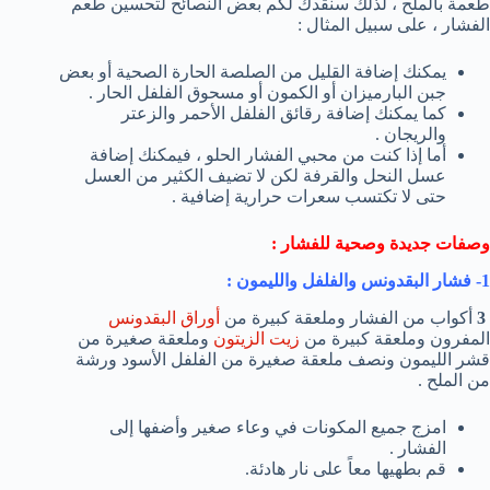
طعمة بالملح ، لذلك سنقدك لكم بعض النصائح لتحسين طعم
الفشار ، على سبيل المثال :
يمكنك إضافة القليل من الصلصة الحارة الصحية أو بعض
جبن البارميزان أو الكمون أو مسحوق الفلفل الحار .
كما يمكنك إضافة رقائق الفلفل الأحمر والزعتر
والريجان .
أما إذا كنت من محبي الفشار الحلو ، فيمكنك إضافة
عسل النحل والقرفة لكن لا تضيف الكثير من العسل
حتى لا تكتسب سعرات حرارية إضافية .
وصفات جديدة وصحية للفشار :
1-
فشار البقدونس والفلفل والليمون :
3
أكواب من الفشار وملعقة كبيرة من
أوراق البقدونس
المفرون وملعقة كبيرة من
زيت الزيتون
وملعقة صغيرة من
قشر الليمون ونصف ملعقة صغيرة من الفلفل الأسود ورشة
من الملح .
امزج جميع المكونات في وعاء صغير وأضفها إلى
الفشار .
قم بطهيها معاً على نار هادئة.