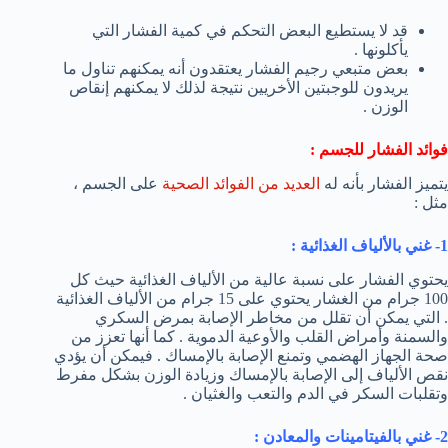
قد لا يستطيع البعض التحكم في كمية الفشار التي
يأكلونها .
بعض متبعي رجيم الفشار يعتقدون أنه يمكنهم تناول ما
يريدون للوجبتين الأخريين نتيجة لذلك لا يمكنهم إنقاص
الوزن .
فوائد الفشار للجسم :
يتميز الفشار بأنه له
العديد من الفوائد الصحية
على الجسم ،
مثل :
1- غني بالألياف الغذائية :
يحتوي الفشار على نسبة عالية من الألياف الغذائية حيث كل
100 جرام من الغشار يحتوي على 15 جرام من الألياف الغذائية
. التي يمكن أن تقلل من مخاطر الإصابة بمرض السكري
والسمنة وأمراض القلب والأوعية الدموية . كما أنها تعزز من
صحة الجهاز الهضمي وتمنع الإصابة بالإمساك . فيمكن أن يؤدي
نقص الألياف إلى الإصابة بالإمساك وزيادة الوزن بشكل مفرط
وتقلبات السكر في الدم والتعب والغثيان .
2- غني بالفيتامينات والمعادن :