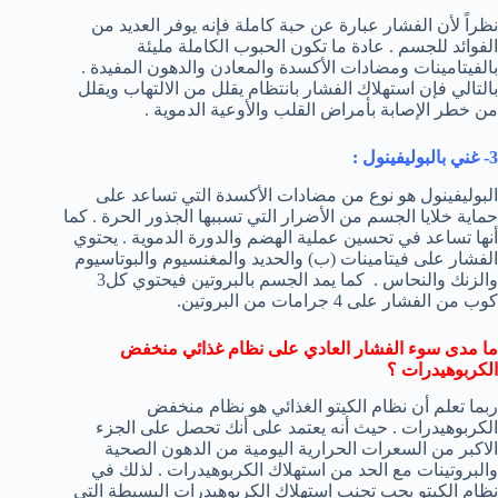
نظراً لأن الفشار عبارة عن حبة كاملة فإنه يوفر العديد من
الفوائد للجسم . عادة ما تكون الحبوب الكاملة مليئة
بالفيتامينات ومضادات الأكسدة والمعادن والدهون المفيدة .
بالتالي فإن استهلاك الفشار بانتظام يقلل من الالتهاب ويقلل
من خطر الإصابة بأمراض القلب والأوعية الدموية .
3- غني بالبوليفينول :
البوليفينول هو نوع من مضادات الأكسدة التي تساعد على
حماية خلايا الجسم من الأضرار التي تسببها الجذور الحرة . كما
أنها تساعد في تحسين عملية الهضم والدورة الدموية . يحتوي
الفشار على فيتامينات (ب) والحديد والمغنسيوم والبوتاسيوم
والزنك والنحاس . كما يمد الجسم بالبروتين فيحتوي كل3
كوب من الفشار على 4 جرامات من البروتين.
ما مدى سوء الفشار العادي على نظام غذائي منخفض
الكربوهيدرات ؟
ربما تعلم أن نظام الكيتو الغذائي هو نظام منخفض
الكربوهيدرات . حيث أنه يعتمد على أنك تحصل على الجزء
الاكبر من السعرات الحرارية اليومية من الدهون الصحية
والبروتينات مع الحد من استهلاك الكربوهيدرات . لذلك في
نظام الكيتو يجب تجنب استهلاك الكربوهيدرات البسيطة التي