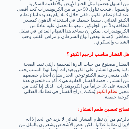
من السهل هضمها مثل الخبز الأبيض والأطعمة السكرية
والصودا . فيجب تناول 50 جراماً من الكربوهيدرات كحد أقصى
عند اتباع نظام الكيتو . ففي خلال 3 -4 أيام بعد بدء اتباع نظام
الكيتو الغذائي . سيبدأ جسمك في استخدام الدهون كمصدر
للطاقة بدلاً من الجلوكوز . وهو ما تحصل عليه عادةً من
الكربوهيدرات . يمكن أن يساعد هذا النظام الغذائي في تقليل
مخاطر الإصابة ببعض أنواع السرطان وأمراض القلب وحب
الشباب والسكري .
هل الفشار مناسب لرجيم الكيتو ؟
الفشار مصنوع من حبات الذرة المجففة ، التي تفيد الصحة
.كما يحتوي الفشار على الكربوهيدرات أيضاً لهذا السبب يجب
على متبعي رجيم الكيتو توخي الحذر بشأن أحجام حصصهم
من الفشار . حصة الفشار العادية هي 3 أكواب فتحتوي هذة
الحصة على 18 جراماً من الكربوهيدرات . لذلك إذا كنت من
محبي
نظام الكيتو
يُمكنك إدراج الفشار في نظامك الغذائي
كوجبة خفيفة .
نصائح تحسين طعم الفشار :
بالرغم من أن نظام الفشار الغذائي لا يزيد عن الحد إلا أنه
لايزال نظاماَ غذائياَ . لكن بعض الأشخاص يشعرون بالملل من