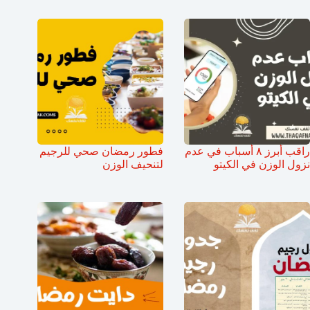
راقب أبرز ٨ أسباب في عدم
فطور رمضان صحي للرجيم
نزول الوزن في الكيتو
لتنحيف الوزن