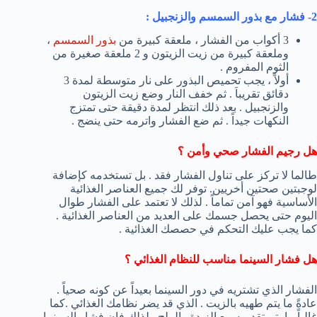
2- فشار مع بذور السمسم والزنجبيل :
3 أكواب من الفشار ، ملعقة كبيرة من
بذور السمسم
،
وملعقة كبيرة من زيت الزيتون و 2 ملعقة صغيرة من
الثوم المفروم .
أولاً ، يجب تحميص البذور على نار متوسطة لمدة 3
دقائق تقريباَ . ثم خفف النار وضع زيت الزيتون
والزنجبيل . بعد ذلك انتظر لمدة دقيقة حتى تمتزج
النكهات جيداً . ثم ضع الفشار واترمه حتى ينضج .
هل رجيم الفشار صحي وأمن ؟
طالما لا تركز على تناول الفشار فقد . بل تستخدمه كإضافة
لوجبتين صحتين أخريين. توفر لك جميع العناصر الغذائية
الأساسية فهو آمن تماماً . لذلك لا تعتمد على الفشار طوال
اليوم حتى يحصل جسمك على العديد من العناصر الغذائية .
كما يجب عليك التحكم في حصصك الغذائية .
هل فشار السينما مناسب للنظام الغذائي ؟
الفشار الذي تشتريه في دور السينما بعيداً عن كونه صحياً .
عادةً ما يتم طهيه بالزيت . الذي قد يضر نظامك الغذائي .كما
غالباً ما يتم تقديمه مع الزبدة والملح . لذلك فإن فشار السينما