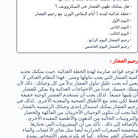
هل يمكنك طهي الفشار في الميكروويف ؟
خطة غذائية لمدة 5 أيام لإنقاص الوزن مع رجيم الفشار :
اليوم الأول :
اليوم الثاني :
اليوم الثالث :
رجيم الفشار اليوم الرابع :
رجيم الفشار اليوم الخامس :
رجيم الفشار :
لا توجد قواعد صارمة لهذة الخطة الغذائية .حيث يمكنك تحديد
كمية الفشار التي يجب تناولها ومتى . فهذا النظام الغذائي لا
يعني أنه يجب عليك تناول الفشار بدلاً من كل وجباتك . ذلك لأن
يمتلك جسمك عدداً من الاحتياجات الغذائية ولا يمكن للفشار
أن يلبيها جميعاً . لذلك يجب أن تستخدم الفشتر كوجبة خفيفة
فقط لكي تتحد مع الأطباق الصحية والمغذية الأخرى . لذلك في
رجيم الفشار يمكنك استبدال إحدى وجباتك الرئيسية بالفشار .
كما يجب أن تتكون الوجبتان الأخريتان من الفاكهة والخضار
والبروتينات الخالية من الدهون والأطعمة المفيدة الأخرى .
بالإضافة إلى ذلك ، تأكد من أن المشروبات التي تختارها
منخفضة السعرات الحرارية أيضاً مثل شاي الأعشاب والماء
والعصائر الغير محلاة . كما قد يلتزم بعض الأشخاص بشدة