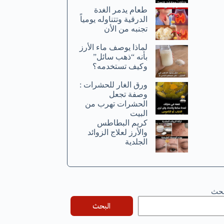
طعام يدمر الغدة
الدرقية وتتناوله يومياً
تجنبه من الأن
لماذا يوصف ماء الأرز
بأنه “ذهب سائل”
وكيف تستخدمه؟
ورق الغار للحشرات :
وصفة تجعل
الحشرات تهرب من
البيت
كريم البطاطس
والأرز لعلاج الزوائد
الجلدية
بحث
البحث