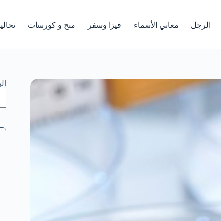
الرجل
معاني الأسماء
فيزا وسفر
منح و كورسات
تحالي
ال