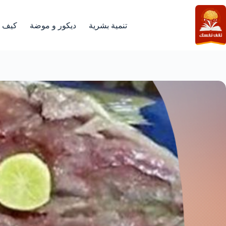
لتجاوز
لى
لمحتوى
تنمية بشرية
ديكور و موضة
كيف