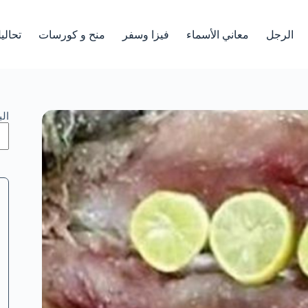
الرجل
معاني الأسماء
فيزا وسفر
منح و كورسات
تحالي
ال