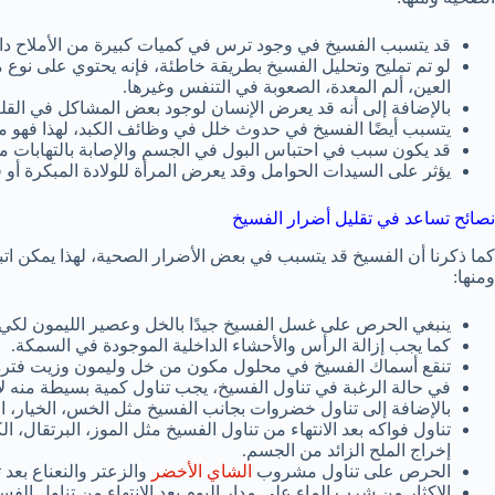
قد يتسبب الفسيخ في وجود ترس في كميات كبيرة من الأملاح دا
لو تم تمليح وتحليل الفسيخ بطريقة خاطئة، فإنه يحتوي على نوع 
العين، ألم المعدة، الصعوبة في التنفس وغيرها.
بالإضافة إلى أنه قد يعرض الإنسان لوجود بعض المشاكل في الق
يتسبب أيضًا الفسيخ في حدوث خلل في وظائف الكبد، لهذا فهو من
قد يكون سبب في احتباس البول في الجسم والإصابة بالتهابات مجر
يؤثر على السيدات الحوامل وقد يعرض المرأة للولادة المبكرة أو ف
نصائح تساعد في تقليل أضرار الفسيخ
كما ذكرنا أن الفسيخ قد يتسبب في بعض الأضرار الصحية، لهذا يمكن اتب
ومنها:
ينبغي الحرص على غسل الفسيخ جيدًا بالخل وعصير الليمون لكي يت
كما يجب إزالة الرأس والأحشاء الداخلية الموجودة في السمكة.
تنقع أسماك الفسيخ في محلول مكون من خل وليمون وزيت فترة 
في حالة الرغبة في تناول الفسيخ، يجب تناول كمية بسيطة منه لا تزيد عن
بالإضافة إلى تناول خضروات بجانب الفسيخ مثل الخس، الخيار، ا
تناول فواكه بعد الانتهاء من تناول الفسيخ مثل الموز، البرتقال، 
إخراج الملح الزائد من الجسم.
الحرص على تناول مشروب
الشاي الأخضر
والزعتر والنعناع بعد 
الإكثار من شرب الماء على مدار اليوم بعد الانتهاء من تناول الف