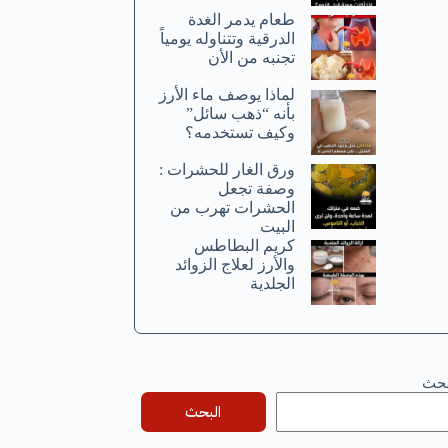
طعام يدمر الغدة
الدرقية وتتناوله يومياً
تجنبه من الأن
لماذا يوصف ماء الأرز
بأنه “ذهب سائل”
وكيف تستخدمه؟
ورق الغار للحشرات :
وصفة تجعل
الحشرات تهرب من
البيت
كريم البطاطس
والأرز لعلاج الزوائد
الجلدية
بحث
البحث