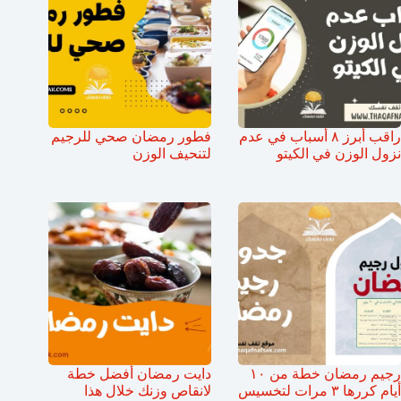
راقب أبرز ٨ أسباب في عدم
فطور رمضان صحي للرجيم
نزول الوزن في الكيتو
لتنحيف الوزن
رجيم رمضان خطة من ١٠
دايت رمضان أفضل خطة
أيام كررها ٣ مرات لتخسيس
لانقاص وزنك خلال هذا