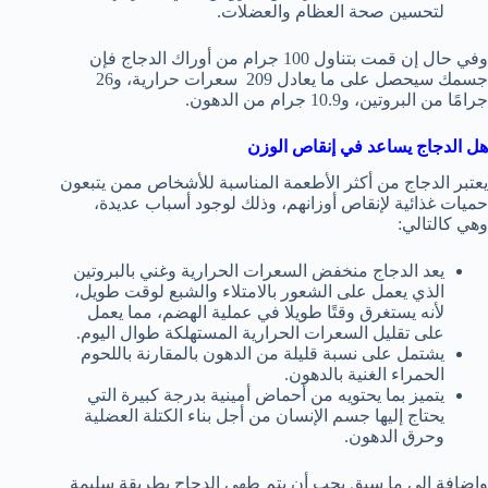
لتحسين صحة العظام والعضلات.
وفي حال إن قمت بتناول 100 جرام من أوراك الدجاج فإن
جسمك سيحصل على ما يعادل 209 سعرات حرارية، و26
جرامًا من البروتين، و10.9 جرام من الدهون.
هل الدجاج يساعد في إنقاص الوزن
يعتبر الدجاج من أكثر الأطعمة المناسبة للأشخاص ممن يتبعون
حميات غذائية لإنقاص أوزانهم، وذلك لوجود أسباب عديدة،
وهي كالتالي:
يعد الدجاج منخفض السعرات الحرارية وغني بالبروتين
الذي يعمل على الشعور بالامتلاء والشبع لوقت طويل،
لأنه يستغرق وقتًا طويلا في عملية الهضم، مما يعمل
على تقليل السعرات الحرارية المستهلكة طوال اليوم.
يشتمل على نسبة قليلة من الدهون بالمقارنة باللحوم
الحمراء الغنية بالدهون.
يتميز بما يحتويه من أحماض أمينية بدرجة كبيرة التي
يحتاج إليها جسم الإنسان من أجل بناء الكتلة العضلية
وحرق الدهون.
وإضافة إلى ما سبق يجب أن يتم طهي الدجاج بطريقة سليمة