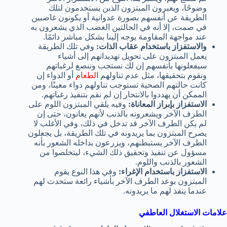
وضوحًا، ويعبرون المبتزون الذين يستخدمون لتلك
الطريقة عن أنفسهم بصورة عدوانية أو يكونون غاضبين
في صمت، إلا أنه في الحالتين الغضب الذي يشعرون به
عند مواجهة المقاومة يوجه إلينا بشكل مباشر دائمًا.
والاستفزاز باستخدام عقاب الذات:
وفي تلك الطريقة
يعمل المبتزون على تحويل تهديداتهم إلى أشياء
سيفعلونها بأنفسهم إن لك نستجب وننصع لرغباتهم
ونقوم بتحقيقها، مثل عدم تناولهم
الطعام
أو الدواء إن
كانت حالتهم الصحية تستوجب تناولهم دواء معينًا، ومن
الممكن أن يهددوا بالانتحار إن لم نقم بتنفيذ رغباتهم.
الاستفزاز بإبراز المعاناة:
وفيه يلقي المبتزون اللوم على
الطرف الآخر ويشعرونه بالذنب لأنهم يعانون، حتى إن
لم يكن الطرف الآخر قد تدخل في ذلك، وفي الأغلب لا
يصرح المبتزون بما يريدونه في تلك الطريقة، بل يجعلون
الطرف الآخر يستبطنهم، ويزرعون بداخله الشعور بأنه
مسؤول عن تنفيذ وتحقيق ذلك الشيء، ليتخلصوا من
الشعور بالذنب واللوم.
الاستفزاز باستخدام الإغراء:
وفي هذا النوع يقوم
المبتزون بوعد الطرف الآخر بأشياء رائعة ستحدث لهم
عندما ينفذ لهم ما يريدونه.
علامات الاستغلال العاطفي