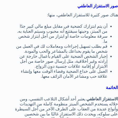
صور الاستفزاز العاطفي
هناك صور كثيرة للاستفزاز العاطفي، منها:
أن يتم ابتزازك كضحية في مقابل مبلغ مالي كبير جدًا
من المبتز، وحينها سيقتنع أنه محبوب وسيتم العناية به.
سرقة معلومات خاصة أو ابتزاز من أجل ابتزاز شخص
ما.
قم بطلب تسهيل إجراءات ومعاملات لك في العمل من
شخص ما يقوم بخداعك بالمشاعر والحب والمودة.
إجبار الشخص الضحية على القيام بأعمال خارجة عن
إرادته وغير أخلاقية، مثل إرسال صور خاصة من أجل
الابتزاز أو إقامة علاقات جنسية دون الزواج.
العمل على خداع الضحية وقضاء الوقت معها وإنشاء
علاقة حب ومشاعر الأمان الزائف معها.
الخاتمة
الاستفزاز العاطفي
يعتبر أحد أشكال التلاعب النفسي، ومن
خلاله يستخدم الشخص المبتز منظومة كاملة من التهديدات
وأنواع عديدة من العقاب على الطرف الآخر من أجل السيطرة
على سلوكه، ويحدث ذلك الاستفزاز غالبًا ما بين شخصين