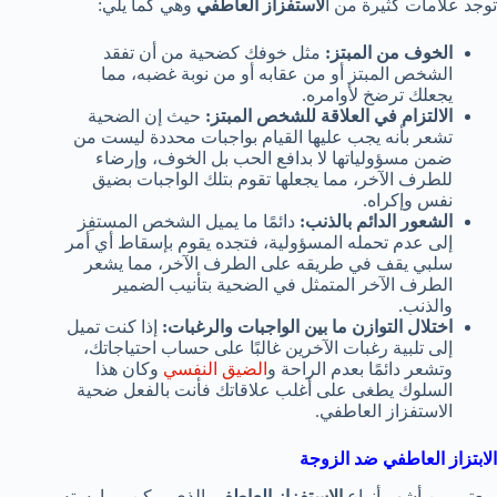
توجد علامات كثيرة من ا
لاستفزاز العاطفي
وهي كما يلي:
الخوف من المبتز:
مثل خوفك كضحية من أن تفقد
الشخص المبتز أو من عقابه أو من نوبة غضبه، مما
يجعلك ترضخ لأوامره.
الالتزام في العلاقة للشخص المبتز:
حيث إن الضحية
تشعر بأنه يجب عليها القيام بواجبات محددة ليست من
ضمن مسؤولياتها لا بدافع الحب بل الخوف، وإرضاء
للطرف الآخر، مما يجعلها تقوم بتلك الواجبات بضيق
نفس وإكراه.
الشعور الدائم بالذنب:
دائمًا ما يميل الشخص المستفِز
إلى عدم تحمله المسؤولية، فتجده يقوم بإسقاط أي أمر
سلبي يقف في طريقه على الطرف الآخر، مما يشعر
الطرف الآخر المتمثل في الضحية بتأنيب الضمير
والذنب.
اختلال التوازن ما بين الواجبات والرغبات:
إذا كنت تميل
إلى تلبية رغبات الآخرين غالبًا على حساب احتياجاتك،
وتشعر دائمًا بعدم الراحة و
الضيق النفسي
وكان هذا
السلوك يطغى على أغلب علاقاتك فأنت بالفعل ضحية
الاستفزاز العاطفي.
الابتزاز العاطفي ضد الزوجة
ويعتبر من أشهر أنواع
الاستفزاز العاطفي
الذي يمكن ممارسته