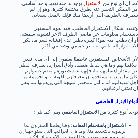
كما أن أي نوع من
الاستفزاز
يوجد بداخله تهديد واحد أساسي،
من الممكن التعبير عنه بطرق مختلفة كثيرة، وهو إن لم
تتصرف بالطريقة التي أريدها منك فإنك بالفعل ستعاني.
وتتعدد أشكال الاستفزاز العاطفي، فقد يقوم المستفِز
باستخدام معلومات عن ماضي الطرف الآخر لتشويه سمعته،
أو أن يطلب منه نقودًا كثيرة نظير عدم إفشائه لسر ما، لكن
الاستفزاز العاطفي له تأثير حميمي وشخصي أكثر.
لأن الأشخاص المستفزين عاطفيًا يعلمون إلى أي مدى نقدر
علاقتنا بهم وما هي نقاط ضعفنا، وأدق أسرارنا، بصرف النظر
عن مقدار اهتمامهم بنا، فإنهم عند شعورهم بعدم حصولهم
على ما يريدونه يستخدمون معرفتهم القوية بنا والحميمة من
أجل تهديداتهم لنا والتي تمنحهم النتيجة التي يريدونها منا وهي
أن نمتثل لرغباتهم.
أنواع الابتزاز العاطفي
توجد أنوع كثيرة من
الاستفزاز العاطفي
وهي كما يلي:
الاستفزاز باستخدام العقاب:
وهنا يعلمنا المبتزون بما
يريدونه بالتحديد منا، وما هي العواقب التي ستواجهنا إن
لم ننصع لهم، ويعتبر هذا النوع من الاستفزاز الأكثر