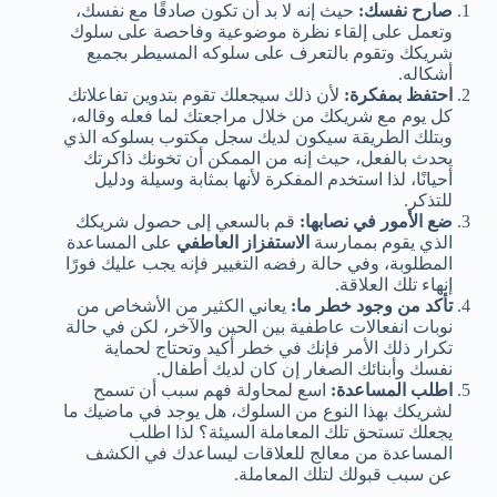
صارح نفسك:
حيث إنه لا بد أن تكون صادقًا مع نفسك،
وتعمل على إلقاء نظرة موضوعية وفاحصة على سلوك
شريكك وتقوم بالتعرف على سلوكه المسيطر بجميع
أشكاله.
احتفظ بمفكرة:
لأن ذلك سيجعلك تقوم بتدوين تفاعلاتك
كل يوم مع شريكك من خلال مراجعتك لما فعله وقاله،
وبتلك الطريقة سيكون لديك سجل مكتوب بسلوكه الذي
يحدث بالفعل، حيث إنه من الممكن أن تخونك ذاكرتك
أحيانًا، لذا استخدم المفكرة لأنها بمثابة وسيلة ودليل
للتذكر.
ضع الأمور في نصابها:
قم بالسعي إلى حصول شريكك
الذي يقوم بممارسة
الاستفزاز العاطفي
على المساعدة
المطلوبة، وفي حالة رفضه التغيير فإنه يجب عليك فورًا
إنهاء تلك العلاقة.
تأكد من وجود خطر ما:
يعاني الكثير من الأشخاص من
نوبات انفعالات عاطفية بين الحين والآخر، لكن في حالة
تكرار ذلك الأمر فإنك في خطر أكيد وتحتاج لحماية
نفسك وأبنائك الصغار إن كان لديك أطفال.
اطلب المساعدة:
اسع لمحاولة فهم سبب أن تسمح
لشريكك بهذا النوع من السلوك، هل يوجد في ماضيك ما
يجعلك تستحق تلك المعاملة السيئة؟ لذا اطلب
المساعدة من معالج للعلاقات ليساعدك في الكشف
عن سبب قبولك لتلك المعاملة.