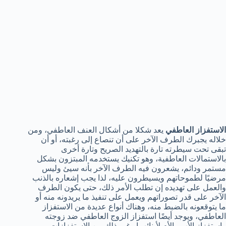
الاستفزاز العاطفي
يعد شكلا من أشكال العنف العاطفي، ومن
خلاله يجبرك الطرف الآخر على أن تنصاع إلى رغبته، أو أن
تبقى تحت سيطرته تارة بالتهديد الصريح وتارة أخرى
بالاستمالات العاطفية، وهو تكنيك يستخدمه المبتزون بشكل
مستمر ودائم، يشعرون فيه الطرف الآخر بأنه سيئ وليس
مرضيًا لطموحاتهم ويسيطرون عليه، لذا يجب إشعاره بالذنب
والعمل على تهديده إن تطلب الأمر ذلك، حتى يكون الطرف
الآخر على قدر تصوراتهم ويعمل على تنفيذ ما يريدونه منه أو
ما يتوقعونه بالضبط منه، وهناك أنواع عديدة من الاستفزاز
العاطفي، ويوجد أيضًا استفزاز الزوج العاطفي ضد زوجته
واستفزاز الأب والأم لأبنائهما وغير ذلك من الاستفزازات