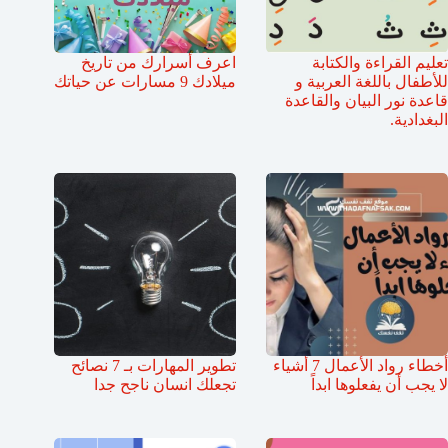
تعليم القراءة والكتابة
اعرف أسرارك من تاريخ
للأطفال باللغة العربية و
ميلادك 9 مسارات عن حياتك
قاعدة نور البيان والقاعدة
البغدادية.
أخطاء رواد الأعمال 7 أشياء
تطوير المهارات بـ 7 نصائح
لا يجب أن يفعلوها ابداً
تجعلك انسان ناجح جدا