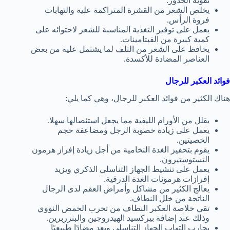
تقوية الجذور.
يخلص الشعر من القشرة المتراكمة عليه والتهابات
فروة الرأس.
يعمل على توفير التغذية المناسبة للشعر لاحتوائه على
كمية كبيرة من الفيتامينات.
يحافظ على الشعر من التلف لما يشتمل عليه من بعض
العناصر المضادة للأكسدة.
فوائد العكبر للرجال
هناك الكثير من فوائد العكبر للرجال، وهي كما يلي:
يقلل من الأورام الليفية مما يجعل استئصالها سهلا.
يعمل على زيادة خصوبة الرجل ومضاعفة حجم
الخصيتين.
يقوم بتحفيز الغدة النخامية من أجل زيادة إفراز هرمون
التستوستيرون.
يعمل على تنشيط الجهاز التناسلي الذكري ويزيد
إفرازات هرمونات الغدة الدرقية.
يعالج الكثير من مشاكل وأمراض العقم لدى الرجال
الناتجة من خلل النطاف.
تقي خلاصة العكبر النطاف من تخرب الحمض النووي
وذلك عند إضافة بيركسيد الهيدروجين والبنزربرين.
يحارب التهاب الجهاز التناسلي ويعد مضادًا طبيعيًا