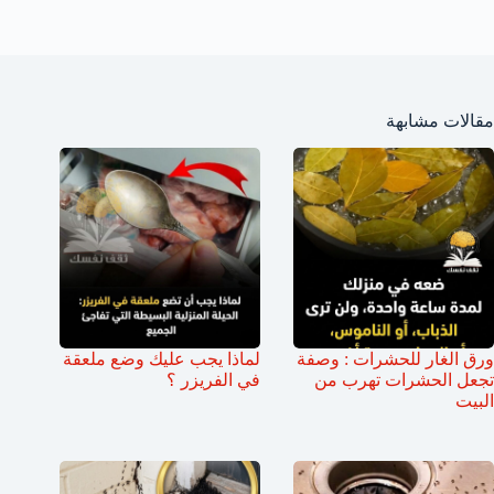
مقالات مشابهة
ورق الغار للحشرات : وصفة
لماذا يجب عليك وضع ملعقة
تجعل الحشرات تهرب من
في الفريزر ؟
البيت