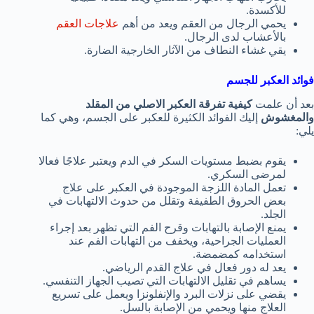
للأكسدة.
يحمي الرجال من العقم ويعد من أهم
علاجات العقم
بالأعشاب لدى الرجال.
يقي غشاء النطاف من الآثار الخارجية الضارة.
فوائد العكبر للجسم
بعد أن علمت
كيفية تفرقة العكبر الاصلي من المقلد
والمغشوش
إليك الفوائد الكثيرة للعكبر على الجسم، وهي كما
يلي:
يقوم بضبط مستويات السكر في الدم ويعتبر علاجًا فعالا
لمرضى السكري.
تعمل المادة اللزجة الموجودة في العكبر على علاج
بعض الحروق الطفيفة وتقلل من حدوث الالتهابات في
الجلد.
يمنع الإصابة بالتهابات وقرح الفم التي تظهر بعد إجراء
العمليات الجراحية، ويخفف من التهابات الفم عند
استخدامه كمضمضة.
يعد له دور فعال في علاج القدم الرياضي.
يساهم في تقليل الالتهابات التي تصيب الجهاز التنفسي.
يقضي على نزلات البرد والإنفلونزا ويعمل على تسريع
العلاج منها ويحمي من الإصابة بالسل.