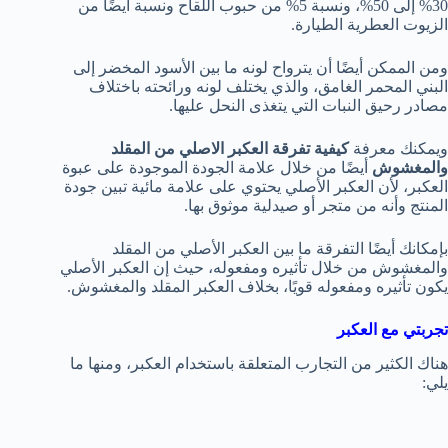
30% إلى 50%، ونسبة 5% من حبوب اللقاح ونسبة أيضًا من
الزيوت العطرية الطيارة.
ومن الممكن أيضًا أن يترواح لونه ما بين الأسود المخضر إلى
البني المحمر الغامق، والذي يختلف لونه ورائحته باختلاف
مصادر رحيق النبات التي يتغذى النحل عليها.
ويمكنك معرفة
كيفية تفرقة العكبر الاصلي من المقلد
والمغشوش
أيضًا من خلال علامة الجودة الموجودة على عبوة
العكبر، لأن العكبر الأصلي يحتوي على علامة مائية تبين جودة
المنتج وأنه من متجر أو صيدلية موثوق بها.
بإمكانك أيضًا التفرقة ما بين العكبر الأصلي من المقلد
والمغشوش من خلال تأثيره ومفعوله، حيث إن العكبر الأصلي
يكون تأثيره ومفعوله قويًا، بخلاف العكبر المقلد والمغشوش.
تجربتي مع العكبر
هناك الكثير من التجارب المتعلقة باستخدام العكبر، ومنها ما
يلي: