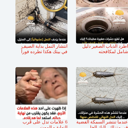
اطرد الذباب الصغير دليل
انتشار النمل بداية الصيف
شامل لمكافحته
في بيتك هكذا تطرده فوراً
عندما تنتشر السمكة الفضية
6 علامات تدل على قُرب
في منزلك.. إليك الحل
النهاية و الموت