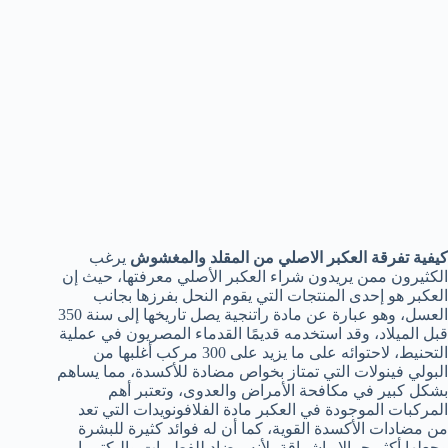
كيفية تفرقة العكبر الاصلي من المقلد والمغشوش
يرغب
الكثيرون ممن يريدون شراء العكبر الأصلي معرفتها، حيث إن
العكبر هو إحدى المنتجات التي يقوم النحل بفرزها بجانب
العسل، وهو عبارة عن مادة راتنجية يصل تاريخها إلى سنة 350
قبل الميلاد، وقد استخدمه قديمًا القدماء المصريون في عملية
التحنيط، لاحتوائه على ما يزيد على 300 مركب أغلبها من
البولي فينولات التي تمتاز بخواص مضادة للأكسدة، مما يساهم
بشكل كبير في مكافحة الأمراض والعدوى، وتعتبر أهم
المركبات الموجودة في العكبر مادة الفلافونويدات التي تعد
من مضادات الأكسدة القوية، كما أن له فوائد كثيرة للبشرة
وجعلها أكثر جمالا وإشراقة، لأنه مضاد للفطريات والبكتيريا