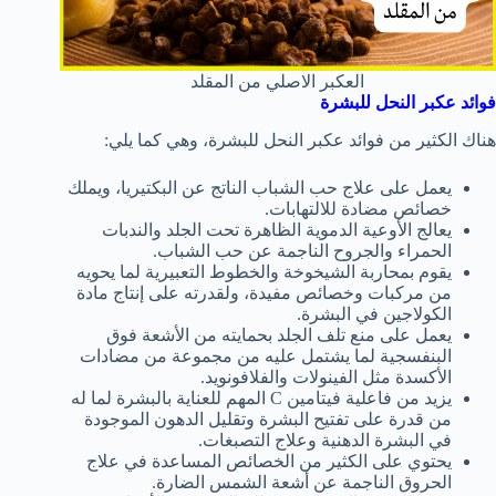
العكبر الاصلي من المقلد
فوائد
عكبر النحل
للبشرة
هناك الكثير من فوائد عكبر النحل للبشرة، وهي كما يلي:
يعمل على علاج حب الشباب الناتج عن البكتيريا، ويملك
خصائص مضادة للالتهابات.
يعالج الأوعية الدموية الظاهرة تحت الجلد والندبات
الحمراء والجروح الناجمة عن حب الشباب.
يقوم بمحاربة الشيخوخة والخطوط التعبيرية لما يحويه
من مركبات وخصائص مفيدة، ولقدرته على إنتاج مادة
الكولاجين في البشرة.
يعمل على منع تلف الجلد بحمايته من الأشعة فوق
البنفسجية لما يشتمل عليه من مجموعة من مضادات
الأكسدة مثل الفينولات والفلافونويد.
يزيد من فاعلية فيتامين C المهم للعناية بالبشرة لما له
من قدرة على تفتيح البشرة وتقليل الدهون الموجودة
في البشرة الدهنية وعلاج التصبغات.
يحتوي على الكثير من الخصائص المساعدة في علاج
الحروق الناجمة عن أشعة الشمس الضارة.