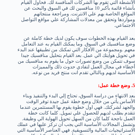
الأنشطة التي تقوم بها الشركات المنافسة لك. فحاول القيام
بأنشاء قائمة بأكبر 10 منافسين لك في السوق والبحث عن
المواقع الخاصة بهم علي الانترنت. ومراجعة منتجاتهم
ومواردها وتحقق من معدلات المشاركة علي مواقع التواصل
الاجتماعي.
بعد القيام بهذه الخطوات سوف يكون لديك خطة كاملة عن
وضع منافسيك في السوق. وما يمكنك القيام به عند التعامل
معهم .ومجموعة من الأفكار التي تمكنك من تطبيقها عند البدء
في تحويل هوايتك الي عمل. بعد القيام بتحليل منافسيك جيدا
سوف تتمكن من وضع تصورات حول ما يقوم به منافسيك من
أخطاء في مجال العمل لتفادي حدوث ذلك والمميزات
الأساسية لديهم وبالتالي تقدم انت منتج فريد من نوعه.
5. وضع خطة عمل:
بعد الانتهاء من دراسة السوق، تحتاج إلي البدء والتنفيذ وبناء
الأساس يأتي من خلال وضع خطة عمل جيدة توفر الوقت
والجهد لشركتك. فهي اول خطوة يقوم بها المستثمرين عندما
تتقدم بطلب لديهم للحصول علي تمويل. كلما كانت خطة
العمل ناجحة كلما كان من السهل تحويل الهواية الي وظيفة.
وتشمل المجالات الأساسية التي يجب أن تركز عليها في عملك
الاستراتيجيات المالية والتسويقية. فهي العناصر الأساسية التي