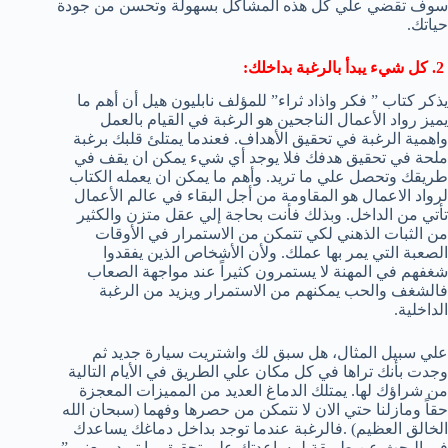
سوف تقضي علي كل هذه المشاكل بسهولة وتحسن من جودة
حياتك.
2. كل شيء يبدأ بالرغبة بداخلك:
يذكر كتاب ” فكر واذاد ثراء” للمؤلف نابليون هيل أن أهم ما
يميز رواد الأعمال الناجحين هو الرغبة في القيام بالعمل
واهمية الرغبة في تحقيق الأهداف. فعندما يمتلئ قلبك برغبة
ملحة في تحقيق هدفك فلا يوجد أي شيء يمكن ان يقف في
طريقك وتحصل علي ما تريد. وأهم ما يمكن ان يعمله الكتاب
لرواد الاعمال هو المقاومة من أجل البقاء في عالم الأعمال
تأتي من الداخل. وبذلك فأنت بحاجة إلي عقل متزن والكثير
من الثبات الذهني لكي تتمكن من الاستمرار في الأوقات
الصعبة التي يمر بها عملك. ولأن الأشخاص الذين يفقدوا
شغفهم في المهنة لا يستمرون كثيراً عند مواجهة الصعاب
فالشغف والحب يمكنهم من الاستمرار ويزيد من الرغبة
الداخلية.
علي سبيل المثال، هل سبق لك واشتريت سيارة جديد ثم
وجدت بأنك تراها في كل مكان علي الطريق في الأيام التالية
من شراؤك لها. يمتلك الدماغ العديد من المميزات المعجزة
حقاً ومازلنا حتي الان لا نتمكن من حصرها وفهما (سبحان الله
الخالق العظيم) .فالرغبة عندما توجد بداخل دماغك يساعدك
في البحث عن طريقة لمساعدتك علي تحقيق ما تريد بمعني ”