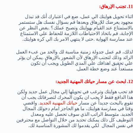
11. تجنب الإرهاق:
اثناء تحويل هوايتك الي عمل، ضع في اعتبارك أنك قد تبذل
مجهود يعرضك للإرهاق وبعدها قم بسؤال نفسك هل ستستمر
بالاستمتاع عند القيام بهوايتك وتصبح عملك؟ .بغض النظر عن
الإجابة، قم باتخاذ الاحتياطات اللازمة للحفاظ علي الاستمتاع
عند ممارسة الهواية .حتى لا ينتهي الامر بك الي كره هوايتك.
لذلك، قم عمل جدولة زمنية مناسبة لك والحد من عبء العمل
الزائد وذلك لتجنب الإرهاق لأن الشعور بالإرهاق .يمكن ان يؤثر
علي تحقيق اهدافك علي المدي الطويل ويجب أن تكون
مستعداً عند وضع خطة العمل.
12. ابحث عن مسار حياتك المهنية الجديد:
قد تحب هوايتك وترغب في تحويلها إلي مجال عمل جديد ولكن
هذا الدافع فقط لا يجب ان يكون المحرك لتصرفاتك يجب أن
تقوم بالبحث جديداً عن مسار
حياتك المهنية الجديد
. واقضي
وقتأً في ممارسة هوايتك، ما هو الحاجز امام دخولك المجال
الجديد. متوسط الراتب الذي سوف تحصل عليه ومعدل
التوظيف كل ذلك يمكنك تحديد من خلال التواصل مع محترفين
في نفس المجال لكي يقدموا لك المشورة المناسبة لك.