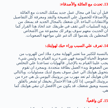
13. تحدث مع العائلة والأصدقاء:
قبل أن تبدأ في مجال عمل جديد يمكنك التحدث مع العائلة
والأصدقاء للحصول علي النصيحة والنقد ومعرفة كل التفاصيل
والانتقادات البناءة .لأن شغفك بالمجال الجديد قد يمنعك من
رؤية السلبيات التي تقف في طريقك عند اتخاذ هذا القرار كما
ان الحديث معهم سوف يوفر لك مجموعة من الأشخاص
المحطين بك يقدموا لك الدعم علي مواجهة الصعوبات.
14. تعرف علي السبب وراء حبك لهوايتك:
بالنسبة للكثير منا تعتبر الهواية مجرد ملاذ امن للهروب من
ضغوط الحياة اليومية فهي شيء نريد القيام به وليس شيء
يجب علينا القيام به بالإجبار. فالهوايات تساعدنا علي التخلص
من الضغوط وبدء العمل بطاقة متجددة. وبمجرد ان تقوم
بتحويل هوايتك الي عمل سوف يصبح لديك مسئوليات. وبالتالي
فان هوايتك لم تعد مهرب من بروتينك اليومي بل هي جزء من
بروتينك اليومي. إذا كان هذا الاحتمال يخيفك او تشعر بالقلق
بسببه ويعيق شغفك، قد يكون من الأفضل ان تبقي هوايتك كما
هي.
15. كن واقعياً: