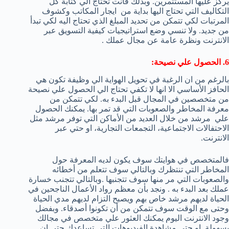
يركز عليها المستثمرين. وبذلك فأنت تحتاج الي كتابة كل
التكاليف التي تحتاج اليها بداية من ايجار المكاتب وكشوف
المرتبات لكي تتمكن من تحديد المبلغ الذي تحتاج اليه لكي تبدأ
من جديد. ولا تنسي وضع استراتيجيات كيفية التسويق عبر
الانترنت ونظرة عامة عن مجال عملك .
6. الحصول علي نصيحة:
بالرغم من ان الرغبة في تحويل الهواية الي وظيفة تكون هي
الحافز الأساسي الا انها لا تكفي تحتاج الي الحصول علي نصيحة
من متخصصين في المجال قبل البدء به. لكي تتمكن من
معرفة المخاطر والصعوبات التي قد تمر بها. يمكنك الحصول
علي مرشد من خلال العديد من الأماكن التي توفر مرشد مثل
الاحتفالات الاجتماعية، التجمعات التجارية، او حتي عبر
الانترنت.
فالمتخصص في هوايتك سوف يكون لديه المعرفة حول
المخاطر التي تنتظرك وبالتالي سوف تتعلم من أخطائه
والصعوبات التي مر منها سوف تتجنبها .وبالتالي تتجنب خسارة
عملك بعد البدء به . ونجد بأن معظم رواد الأعمال الناجحين في
الحياة لديهم مرشد خاص بهم ويصبح التزام لديهم مدي الحياة
وحتى مع الوقت سوف تتمكن من أن تكونوا أصدقاء. وبفضل
وجود الانترنت اليوم يمكنك العثور علي متخصص في مجالك
بسهولة. او حتى مشاهدة الفيديوهات التي تساعدك حتى ان