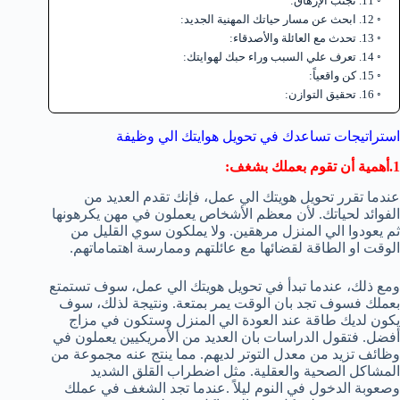
11. تجنب الإرهاق:
12. ابحث عن مسار حياتك المهنية الجديد:
13. تحدث مع العائلة والأصدقاء:
14. تعرف علي السبب وراء حبك لهوايتك:
15. كن واقعياً:
16. تحقيق التوازن:
استراتيجات تساعدك في تحويل هوايتك الي وظيفة
1.أهمية أن تقوم بعملك بشغف:
عندما تقرر تحويل هويتك الي عمل، فإنك تقدم العديد من
الفوائد لحياتك. لأن معظم الأشخاص يعملون في مهن يكرهونها
ثم يعودوا الي المنزل مرهقين. ولا يملكون سوي القليل من
الوقت او الطاقة لقضائها مع عائلتهم وممارسة اهتماماتهم.
ومع ذلك، عندما تبدأ في تحويل هويتك الي عمل، سوف تستمتع
بعملك فسوف تجد بان الوقت يمر بمتعة. ونتيجة لذلك، سوف
يكون لديك طاقة عند العودة الي المنزل وستكون في مزاج
أفضل. فتقول الدراسات بان العديد من الأمريكيين يعملون في
وظائف تزيد من معدل التوتر لديهم. مما ينتج عنه مجموعة من
المشاكل الصحية والعقلية. مثل اضطراب القلق الشديد
وصعوبة الدخول في النوم ليلاً .عندما تجد الشغف في عملك