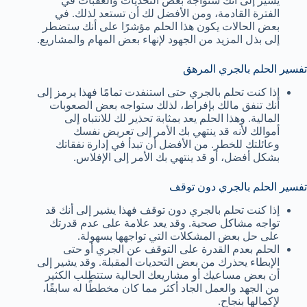
يشير إلى أنك ستواجه بعض التحديات والعقبات في
الفترة القادمة، ومن الأفضل لك أن تستعد لذلك. في
بعض الحالات يكون هذا الحلم مؤشرًا على أنك ستضطر
إلى بذل المزيد من الجهود لإنهاء بعض المهام والمشاريع.
تفسير الحلم بالجري المرهق
إذا كنت تحلم بالجري حتى استنفدت تمامًا فهذا يرمز إلى
أنك تنفق مالك بإفراط، لذلك ستواجه بعض الصعوبات
المالية. وهذا الحلم يعد بمثابة تحذير لك للانتباه إلى
أموالك لأنه قد ينتهي بك الأمر إلى تعريض نفسك
وعائلتك للخطر. من الأفضل أن تبدأ في إدارة نفقاتك
بشكل أفضل، أو قد ينتهي بك الأمر إلى الإفلاس.
تفسير الحلم بالجري دون توقف
إذا كنت تحلم بالجري دون توقف فهذا يشير إلى أنك قد
تواجه مشاكل صحية. وقد يعد علامة على عدم قدرتك
على حل بعض المشكلات التي تواجهها بسهولة.
الحلم بعدم القدرة على التوقف عن الجري أو حتى
الإبطاء يحذرك من بعض التحديات المقبلة. وقد يشير إلى
أن بعض مساعيك أو مشاريعك الحالية ستتطلب الكثير
من الجهد والعمل الجاد أكثر مما كان مخططًا له سابقًا،
لإكمالها بنجاح.