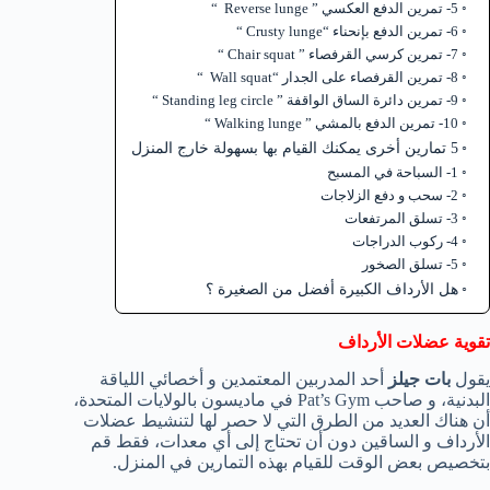
5- تمرين الدفع العكسي ” Reverse lunge “
6- تمرين الدفع بإنحناء “Crusty lunge “
7- تمرين كرسي القرفصاء ” Chair squat “
8- تمرين القرفصاء على الجدار “Wall squat “
9- تمرين دائرة الساق الواقفة ” Standing leg circle “
10- تمرين الدفع بالمشي ” Walking lunge “
5 تمارين أخرى يمكنك القيام بها بسهولة خارج المنزل
1- السباحة في المسبح
2- سحب و دفع الزلاجات
3- تسلق المرتفعات
4- ركوب الدراجات
5- تسلق الصخور
هل الأرداف الكبيرة أفضل من الصغيرة ؟
تقوية عضلات الأرداف
يقول
بات جيلز
أحد المدربين المعتمدين و أخصائي اللياقة
البدنية، و صاحب Pat’s Gym في ماديسون بالولايات المتحدة،
أن هناك العديد من الطرق التي لا حصر لها لتنشيط عضلات
الأرداف و الساقين دون أن تحتاج إلى أي معدات، فقط قم
بتخصيص بعض الوقت للقيام بهذه التمارين في المنزل.