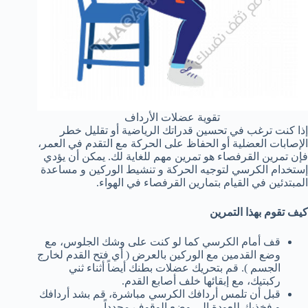
تقوية عضلات الأرداف
إذا كنت ترغب في تحسين قدراتك الرياضية أو تقليل خطر
الإصابات العضلية أو الحفاظ على الحركة مع التقدم في العمر،
فإن تمرين القرفصاء هو تمرين مهم للغاية لك. يمكن أن يؤدي
إستخدام الكرسي لتوجيه الحركة و تنشيط الوركين و مساعدة
المبتدئين في القيام بتمارين القرفصاء في الهواء.
كيف تقوم بهذا التمرين
قف أمام الكرسي كما لو كنت على وشك الجلوس، مع
وضع القدمين مع الوركين بالعرض ( أي فتح القدم لخارج
الجسم ). قم بتحريك عضلات بطنك أيضاً أثناء ثني
ركبتيك، مع إبقائها خلف أصابع القدم.
قبل أن تلمس أردافك الكرسي مباشرة، قم بشد أردافك
و فخذيك للعودة إلى وضع الوقوف مجدداً.