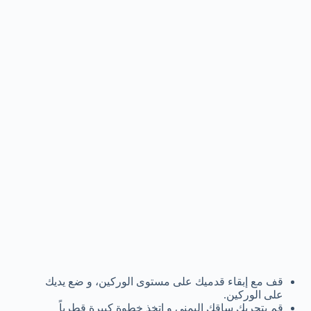
قف مع إبقاء قدميك على مستوى الوركين، و ضع يديك
على الوركين.
قم بتحريك ساقك اليمنى و إتخذ خطوة كبيرة قطرياً