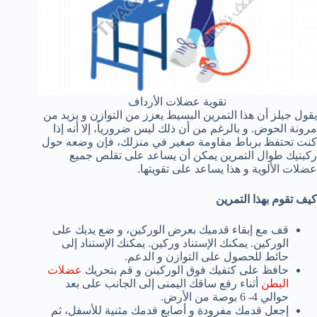
تقوية عضلات الأرداف
يقول جيلز أن هذا التمرين البسيط يعزز من التوازن و يزيد من
مرونة الحوض. و بالرغم من أن ذلك ليس ضرورياً، إلا أنه إذا
كنت تحتفظ برباط مقاومة صغير في منزلك، فإن وضعه حول
ركبتيك طوال التمرين يمكن أن يساعد على تقلص جميع
عضلات الألوية و هذا يساعد على تقويتها.
كيف تقوم بهذا التمرين
قف مع إبقاء قدميك بعرض الوركين، و ضع يديك على
الوركين. يمكنك الإستناد وركين. يمكنك الإستناد إلى
حائط للحصول على التوازن و الدعم.
حافظ على كتفيك فوق الوركينن و قم بتحريك
عضلات
البطن
أثناء رفع ساقك اليمنى إلى الجانب على بعد
حوالي 4- 6 بوصة من الأرض.
إجعل قدمك مفرودة و أصابع قدمك مثنية للأسفل، ثم