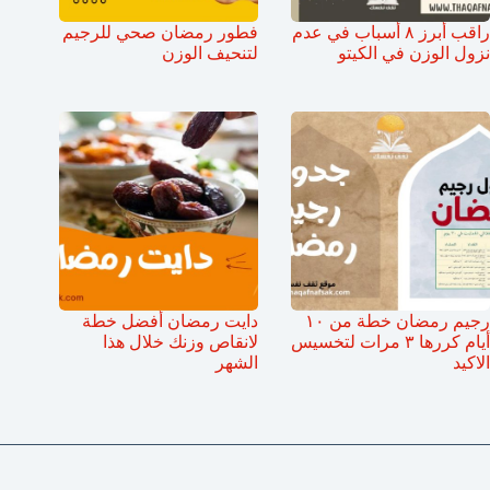
راقب أبرز ٨ أسباب في عدم
فطور رمضان صحي للرجيم
نزول الوزن في الكيتو
لتنحيف الوزن
رجيم رمضان خطة من ١٠
دايت رمضان أفضل خطة
أيام كررها ٣ مرات لتخسيس
لانقاص وزنك خلال هذا
الاكيد
الشهر