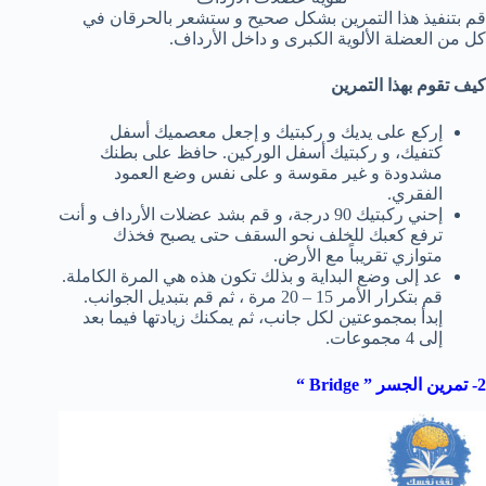
قم بتنفيذ هذا التمرين بشكل صحيح و ستشعر بالحرقان في
كل من العضلة الألوية الكبرى و داخل الأرداف.
كيف تقوم بهذا التمرين
إركع على يديك و ركبتيك و إجعل معصميك أسفل
كتفيك، و ركبتيك أسفل الوركين. حافظ على بطنك
مشدودة و غير مقوسة و على نفس وضع العمود
الفقري.
إحني ركبتيك 90 درجة، و قم بشد عضلات الأرداف و أنت
ترفع كعبك للخلف نحو السقف حتى يصبح فخذك
متوازي تقريباً مع الأرض.
عد إلى وضع البداية و بذلك تكون هذه هي المرة الكاملة.
قم بتكرار الأمر 15 – 20 مرة ، ثم قم بتبديل الجوانب.
إبدأ بمجموعتين لكل جانب، ثم يمكنك زيادتها فيما بعد
إلى 4 مجموعات.
2- تمرين الجسر ”
Bridge
“