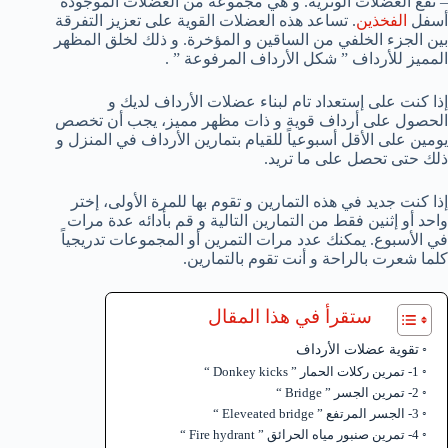
– تقع العضلات الوترية. و هي مجموعة من العضلات الموجودة
أسفل
الفخذين
. تساعد هذه العضلات القوية على تعزيز التفرقة
بين الجزء الخلفي من الساقين و المؤخرة. و ذلك لخلق المظهر
المميز للأرداف ” شكل الأرداف المرفوعة ” .
إذا كنت على إستعداد تام لبناء عضلات الأرداف لديك و
الحصول على أرداف قوية و ذات مظهر مميز، يجب أن تخصص
يومين على الأقل أسبوعياً للقيام بتمارين الأرداف في المنزل و
ذلك حتى تحصل على ما تريد.
إذا كنت جديد في هذه التمارين و تقوم بها للمرة الأولى، إختر
واحد أو إثنين فقط من التمارين التالية و قم بأدائه عدة مرات
في الأسبوع. يمكنك عدد مرات التمرين أو المجموعات تدريجياً
كلما شعرت بالراحة و أنت تقوم بالتمارين.
ستقرأ في هذا المقال
تقوية عضلات الأرداف
1- تمرين ركلات الحمار ” Donkey kicks “
2- تمرين الجسر ” Bridge “
3- الجسر المرتفع ” Eleveated bridge “
4- تمرين صنبور مياه الحرائق ” Fire hydrant “