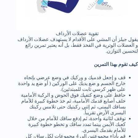
تقوية عضلات الأرداف
يقول جيلز أن المشي على الأقدام لا يستهدف عضلات الأرداف
و العضلات الوترية في الفخذ فقط، بل أنه يعتبر تمرين رائع
لتحسين التوازن.
كيف تقوم بهذا التمرين
قف و إجعل قدميك و وركيك في وضع عرضي بإتجاه
خارج الجسم و ضع يديك على الوركين ( أو ضع يد واحدة
على ظهر كرسي ثابت للمبتدئين).
حافظ على وضع كتفيك فوق الحوض و الركبة الأمامية
خلف أصابع قدمك الأمامية، ثم خذ خطوة كبيرة للأمام
بساقك اليمنى، ثم إثني ركبتيك حتى تلامس ركبتك
اليسرى الأرض تقريباً.
توقف لثانية واحدة، ثم إدفع ساقك للأمام من خلال
كعبك الأيمن بينما تمدد ساقك و تخطو خطوة كبيرة
للأمام بقدمك اليسرى.
قم بأداء مجموعتين إلى 4 مجموعات لكل ساق، كل