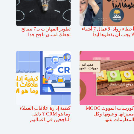
أخطاء رواد الأعمال 7 أشياء
تطوير المهارات بـ 7 نصائح
لا يجب أن يفعلوها ابداً
تجعلك انسان ناجح جدا
كورسات المووك MOOC
كيفية إدارة علاقات العملاء
مميزاتها وعيوبها وكل
وما هو CRM ؟ دليل
المعلومات عنها
الناجحين في اعمالهم