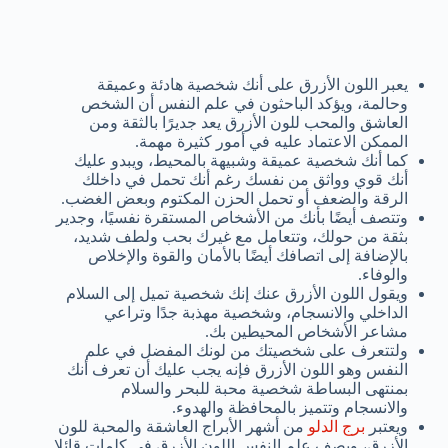
يعبر اللون الأزرق على أنك شخصية هادئة وعميقة
وحالمة، ويؤكد الباحثون في علم النفس أن الشخص
العاشق والمحب للون الأزرق يعد جديرًا بالثقة ومن
الممكن الاعتماد عليه في أمور كثيرة مهمة.
كما أنك شخصية عميقة وشبيهة بالمحيط، ويبدو عليك
أنك قوي وواثق من نفسك رغم أنك تحمل في داخلك
الرقة والضعف أو تحمل الحزن المكتوم وبعض الغضب.
وتتصف أيضًا بأنك من الأشخاص المستقرة نفسيًا، وجدير
بثقة من حولك، وتتعامل مع غيرك بحب ولطف شديد،
بالإضافة إلى اتصافك أيضًا بالأمان والقوة والإخلاص
والوفاء.
ويقول اللون الأزرق عنك إنك شخصية تميل إلى السلام
الداخلي والانسجام، وشخصية مهذبة جدًا وتراعي
مشاعر الأشخاص المحيطين بك.
ولتتعرف على شخصيتك من لونك المفضل في علم
النفس وهو اللون الأزرق فإنه يجب عليك أن تعرف أنك
بمنتهى البساطة شخصية محبة للبحر والسلام
والانسجام وتتميز بالمحافظة والهدوء.
ويعتبر
برج الدلو
من أشهر الأبراج العاشقة والمحبة للون
الأزرق، ويصف علم النفس اللون الأزرق في كلمات قائلا