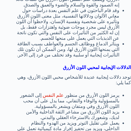
إنه الصمود والقوة والسلام والضوء والعمق والصدق.
وقد قام الباحثون في علم النفس بعدة دراسات حول
معاني الألوان ودلالاتها النفسية، مثل معنى اللون الأزرق
وتأثيره على شخصية ونفسية الإنسان، ولاحظوا أن اللون
الأزرق ليس مجرد موجات ضوئية واهتزازات فقط، بل
إن له الكثير من التأثيرات على النفس والتي تكون ناتجة
عن الذبذبات التي يعمل على منحها للجسم.
ويتأثر الدماغ ووظائف الجسم والعواطف بسبب الطاقة
التي يمنحها اللون الأزرق لها، ومن الممكن أن تكون تلك
التأثيرات إيجابية أو سلبية وقد تختلف من فرد إلى الآخر.
الدلالات الإيجابية لمحبي اللون الأزرق
توجد دلالات إيجابية عديدة للأشخاص محبي اللون الأزرق، وهي
كما يلي:
يرمز اللون الأزرق من منظور
علم النفس
إلى الشعور
بالمسؤولية والوفاء والتفاني، مما يدل على أن محب
اللون الأزرق وفي ومتفان ويشعر بالمسؤولية.
يزيد اللون الأزرق من مشاعر الثقة الداخلية والأمن
لديك، وشعورك بالاسترخاء العقلي والبدني.
يعمل على تقليل التوتر ويزيد من الهدوء والنظام
الداخلي، ويزيد من تحفيز إفراز مادة كيميائية تعمل على