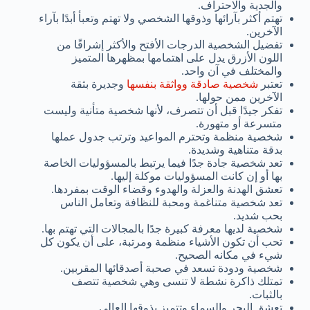
والجدية والاحتراف.
تهتم أكثر بآرائها وذوقها الشخصي ولا تهتم وتعبأ أبدًا بآراء
الآخرين.
تفضيل الشخصية الدرجات الأفتح والأكثر إشراقًا من
اللون الأزرق يدل على اهتمامها بمظهرها المتميز
والمختلف في آن واحد.
تعتبر
شخصية صادقة وواثقة بنفسها
وجديرة بثقة
الآخرين ممن حولها.
تفكر جيدًا قبل أن تتصرف، لأنها شخصية متأنية وليست
متسرعة أو متهورة.
شخصية منظمة وتحترم المواعيد وترتب جدول عملها
بدقة متناهية وشديدة.
تعد شخصية جادة جدًا فيما يرتبط بالمسؤوليات الخاصة
بها أو إن كانت المسؤوليات موكلة إليها.
تعشق الهدنة والعزلة والهدوء وقضاء الوقت بمفردها.
تعد شخصية متناغمة ومحبة للنظافة وتعامل الناس
بحب شديد.
شخصية لديها معرفة كبيرة جدًا بالمجالات التي تهتم بها.
تحب أن تكون الأشياء منظمة ومرتبة، على أن يكون كل
شيء في مكانه الصحيح.
شخصية ودودة تسعد في صحبة أصدقائها المقربين.
تمتلك ذاكرة نشطة لا تنسى وهي شخصية تتصف
بالثبات.
تعشق البحر والسماء وتتميز بذوقها العالي.