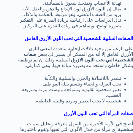
تهدئة الأعصاب وتمنحك شعورًا بالطمأنينة.
يقال إن اللون الأزرق لون الإبداع والذهن والعقل، لأنه
يزيد من الصفاء الذهني، وهو مرتبط بالحكمة والذكاء.
تدل الدراسات على ارتباطه بزيادة القدرة على التفكير
بصورة أوضح، ويساهم في زيادة القدرة على التركيز.
الصفات السلبية للشخصية التي تحب اللون الأزرق الغامق
على الرغم من وجود دلالات إيجابية متعددة لمعنى اللون
الأزرق الغامق إلا أنه من الممكن أن يشير إلى بعض
صفات
الشخصية التي تحب اللون الازرق
السلبية وذلك إن تم توظيفه
بشكل خاطئ واستخدامه بصورة مبالغ فيها، وهي كما يلي:
تشعر باللامبالاة والحزن والسلبية والكآبة.
تحب العزلة والجفاء وتتسم بقلة العواطف.
تعتبر شخصية تقليدية ومتوقعة وليست مرنة وسريعة
الغضب.
شخصية لا تحب التغيير وباردة وقليلة العاطفة.
صفات المرأة التي تحب اللون الأزرق
أصبح في الآونة الأخيرة من السهل معرفة وتحليل سمات
شخصية أي مرأة من خلال الألوان التي تحبها وتقوم باختيارها