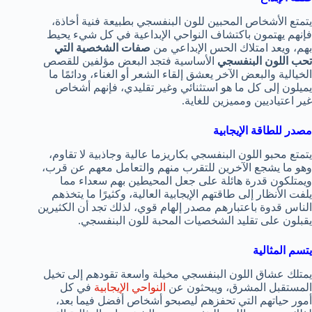
يتمتع الأشخاص المحبين للون البنفسجي بطبيعة فنية أخاذة،
فإنهم يهتمون باكتشاف النواحي الإبداعية في كل شيء يحيط
بهم، ويعد امتلاك الحس الإبداعي من
صفات الشخصية التي
تحب اللون البنفسجي
الأساسية فتجد البعض مؤلفين للقصص
الخيالية والبعض الآخر يعشق إلقاء الشعر أو الغناء، ودائمًا ما
يميلون إلى كل ما هو استثنائي وغير تقليدي، فإنهم أشخاص
غير اعتياديين ومميزين للغاية.
مصدر للطاقة الإيجابية
يتمتع محبو اللون البنفسجي بكاريزما عالية وجاذبية لا تقاوم،
وهو ما يشجع الآخرين للتقرب منهم والتعامل معهم عن قرب،
ويمتلكون قدرة هائلة على جعل المحيطين بهم سعداء مما
يلفت الأنظار إلى طاقتهم الإيجابية العالية، وكثيرًا ما يتخذهم
الناس قدوة باعتبارهم مصدر إلهام قوي، لذلك تجد أن الكثيرين
يقبلون على تقليد الشخصيات المحبة للون البنفسجي.
يتسم المثالية
يمتلك عشاق اللون البنفسجي مخيلة واسعة تقودهم إلى تخيل
المستقبل المشرق، ويبحثون عن
النواحي الإيجابية
في كل
أمور حياتهم التي تحفزهم ليصبحو أشخاص أفضل فيما بعد،