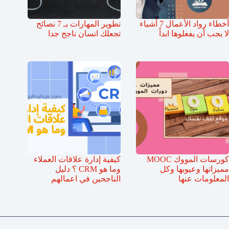
أخطاء رواد الأعمال 7 أشياء
تطوير المهارات بـ 7 نصائح
لا يجب أن يفعلوها ابداً
تجعلك انسان ناجح جدا
كورسات المووك MOOC
كيفية إدارة علاقات العملاء
مميزاتها وعيوبها وكل
وما هو CRM ؟ دليل
المعلومات عنها
الناجحين في اعمالهم