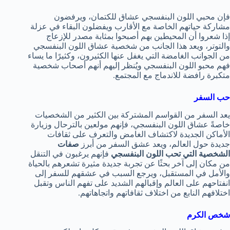
فإن محبي اللون البنفسجي عشاق للكتمان، ويرفضون
مشاركة حياتهم الخاصة مع الأقارب ويفضلون البقاء في عزلة
إذا شعروا أن المحيطين بهم أصبحوا بمثابة مصدر للإزعاج
والتوتر، ويعد هذا الجانب من شخصية عشاق اللون البنفسجي
من الجوانب الغامضة التي يغفل عنها الكثيرون، وكثيرًا ما يساء
فهم محبو اللون البنفسجي ويُنظر إليهم أنهم أصحاب شخصية
متكبرة رافضة للاندماج مع المجتمع.
حب السفر
يعد السفر من القواسم المشتركة بين الكثير من الشخصيات
خاصةً عشاق اللون البنفسجي، فإنهم مولعين بالترحال وزيارة
الأماكن الجديدة لاكتشاف الغامض والتعرف على ثقافات
جديدة حول العالم، ويعد عشق السفر من أبرز
صفات
الشخصية التي تحب اللون البنفسجي
فإنهم يرغبون في التنقل
من مكان إلى آخر بحثًا عن تجربة جديدة مثيرة تشعرهم بالحياة
والأمل في المستقبل، ويرجع السبب في عشقهم للسفر إلى
انفتاحهم على العالم وإقبالهم الشديد على تفهم الناس وتقبل
اختلافهم النابع من اختلاف ثقافاتهم واتجاهاتهم.
شخص الكرم