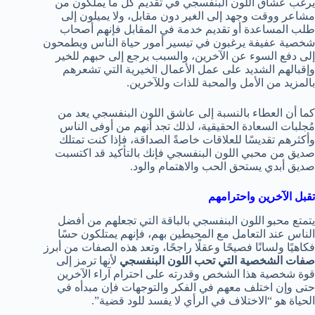
يرغب عشاق اللون البنفسجي في تقديم كل ما يملكون من
مشاعر ووقت وجهد إلى الغير دون مقابل، ولا يميلون إلى
طلب المساعدة أو تقديم خدمة في المقابل فإنهم أصحاب
شخصية عفيفة يرغبون في تيسير أمور حياة الناس ويطمحون
إلى دفع السوء عن الآخرين، والسبب يرجع إلى حبهم للخير
وإقبالهم الشديد على عمل الأعمال الخيرية التي تشعرهم
بالمزيد من الأمل والمحبة للذات وللآخرين.
كما أن العطاء بالنسبة إلى عاشق اللون البنفسجي يعد من
مُجلبات السعادة الحقيقية، لذلك تجد أنهم من أوفى الناس
وأكثرهم تقديسًا للعلاقات خاصةً الصداقة، فإذا كنت تمتلك
صديق من محبي اللون البنفسجي فإنك بالتأكيد قد اكتسبت
صديق أبدي يستحق الحب والاهتمام والود.
تقبل الآخرين واحترامهم
يتمتع محبو اللون البنفسجي بالباقة التي تجعلهم من أفضل
الناس عند التعامل مع المحيطين بهم، فإنهم يمتلكون حسًا
فكاهيًا ولسانًا فصيحًا وعقلًا راجحًا، وتعد هذه الصفات من أبرز
صفات الشخصية التي تحب اللون البنفسجي
لأنها ترمز إلى
قوة شخصية هذا الشخص وقدرته على احترام آراء الآخرين
حتى وإن اختلف معهم في الفكر والتوجهات فإن مبدأه في
الحياة هو “الاختلاف في الرأي لا يفسد للود قضية”.