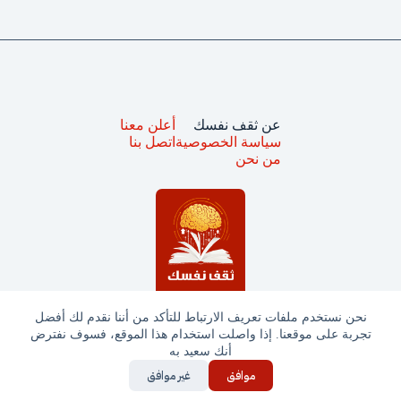
عن ثقف نفسك
أعلن معنا
سياسة الخصوصية
اتصل بنا
من نحن
نحن نستخدم ملفات تعريف الارتباط للتأكد من أننا نقدم لك أفضل
تجربة على موقعنا. إذا واصلت استخدام هذا الموقع، فسوف نفترض
جميع الحقوق محفوظة © ثقف نفسك 2025
أنك سعيد به
موافق
غير موافق