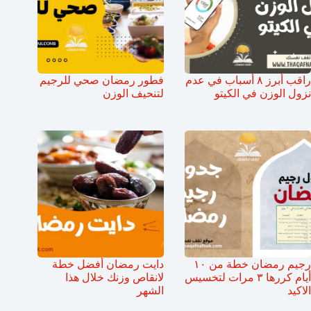
راقب أبرز ٨ أسباب في عدم
فطور رمضان صحي للرجيم
نزول الوزن في الكيتو
لتنحيف الوزن
رجيم رمضان خطة من ١٠
دايت رمضان أفضل خطة
أيام كررها ٣ مرات لتخسيس
لانقاص وزنك خلال هذا
الاكيد
الشهر