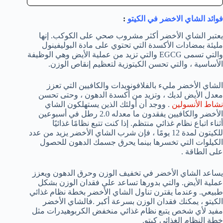
فوائد الشاي الاخضر في الكيتو
:
يعتبر الشاي الأخضر أكثر مشروب صحي على الكوكب. إنها
مليئة بمضادات الأكسدة التي تحتوي على مادة البوليفينول
والتي تسمى EGCG والتي تزيد من عملية الأيض وهي الوظيفة
الأساسية ، والتي تحسن الكيتوزية لتعظيم إنقاص الوزن.
الشاي الأخضر مليء بالفلافونويدات والكافيين التي تعزز
معدل الأيض لديك ، وتزيد من أكسدة الدهون ، وحتى تحسن
نشاط الأنسولين
. ووجد أن أولئك الذين يستهلكون الشاي
الأخضر والكافيين يفقدون ما معدله 2.0 رطل في أسبوعين
أثناء اتباع نظام غذائي منتظم. إذا كنت تتبع نظامًا غذائيًا
للكيتون لمدة 12 يومًا ، فإن شرب الشاي الأخضر يزيد من عدد
الكيلوات التي تخسرها بينما يحرق جسمك الدهون للحصول
على الطاقة .
يساعد الشاي الأخضر في تخفيف الوزن وحرق الدهون ويعزز
عملية الأيض. والتي بدورها تساعد علي فقدان الوزن بشكل
طبيعي. وعندما يقترن تناول الشاي الأخضر بخطة نظام غذائي
الكيتو ، يمكنك فقدان الوزن بسرعة أكبر .فالشاي الأخضر
مفيد لأي شخص يتبع نظام غذائي منخفض الكربوهيدرات مثل
خطة النظام الغذائي كيتو.