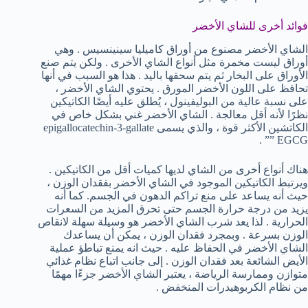
فوائد أخرى للشاي الأخضر
الشاي الأخضر مصنوع من أوراق كاميليا سينينسيس . وهي
أوراق ليست مخمرة مثل أنواع الشاي الأخرى . ولكن يتم صنع
الأوراق على البخار ثم يتم سحقها باليد . هذا هو السبب في أنها
تحافظ على اللون الأخضر المورق . يحتوي الشاي الأخضر ،
على نسبة عالية من البوليفينول ، يُطلق عليه أيضًا الكاتيكين
نظرًا لأنه أقل معالجة . الشاي الأخضر غني بشكل خاص في
الكاتشين الأكثر قوة ، والذي يسمى epigallocatechin-3-gallate
” EGCG” .
هناك أنواع أخرى من الشاي لديها كميات أقل من الكاتيكين .
ويرتبط الكاتيكين الموجود في الشاي الأخضر بفقدان الوزن ،
حيث أنه يساعد على منع تراكم الدهون في الجسم. كما أنه
يزيد من درجة حرارة الجسم حتى تحرق المزيد من السعرات
الحرارية . لذا يعد شرب الشاي الأخضر هو وسيلة سهلة لانقاص
الوزن بسرعة . وبمجرد فقدان الوزن ، يمكن أن يساعدك
الشاي الأخضر في الحفاظ عليه . حيث انه يمنع تباطؤ عملية
الأيض الشائعة بعد فقدان الوزن . إلى جانب اتباع نظام غذائي
متوازن وممارسة الرياضة ، يعتبر الشاي الأخضر جزءًا مهمًا
من نظام الكربوهيدرات المنخفض .