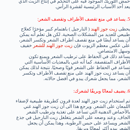
حمض اللوريك الموجود فيه على التحكم في إنتاج الزيت الذي
يعد أحد الأسباب الرئيسية لقشرة الرأس.
5. يساعد في منع تقصف الأطراف وتقصف الشعر:
يحظى
زيت جوز الهند
( النارجيل ) باهتمام كبير مؤخرًا كعلاج
طبيعي للعديد من المشكلات الصحية. لكن هل تعلم أنه يمكن
أن يساعد أيضًا في منع تقصف أطراف الشعر وتكسر الشعر،
على عكس معظم الزيوت فإن
زيت جوز الهند للشعر
خفيف
وسهل الامتصاص.
يساعد ذلك في الحفاظ على ترطيب الشعر ويمنع تكون
الأطراف المتقصفة. كما أنه غني بالمغذيات الأساسية التي
تساعد في الحفاظ على الشعر قويًا وصحيًا. نتيجة لذلك يمكن
أن يساعد زيت جوز الهند على منع تقصف الأطراف وتكسر
الشعر، مما يجعل شعرك يبدو في أفضل حالاته.
6. يضيف لمعانًا وبريقًا لشعرك:
تم استخدام زيت جوز الهند لعدة قرون كطريقة طبيعية لإضفاء
اللمعان على الشعر. ويرجع هذا الى أن زيت جوز الهند غني
بالأحماض الدهنية التي تساعد على تغذية وترطيب الشعر
الجاف. وعند وضعه على الشعر يتغلغل زيت النارجيل في جذع
الشعر ويساعد على حبس الرطوبة، وهذا يمكن أن يجعل
الشعر يبدو أكثر لمعانًا وبريقا.