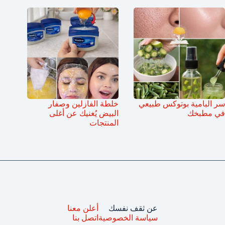
سر البامية بوتوكس طبيعي
خلطة الفازلين وصفار
في مطبخك
البيض يُغنيك عن أغلى
المنتجات
عن ثقف نفسك
أعلن معنا
سياسة الخصوصية
اتصل بنا