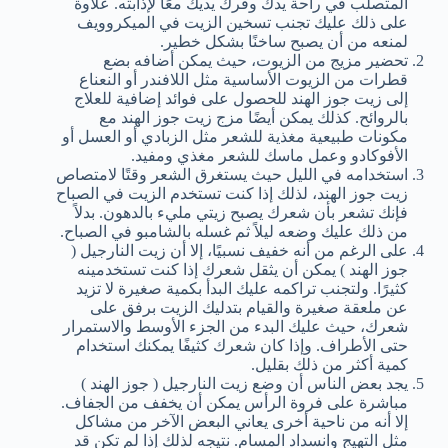
المتصلب في راحة يدك وفرك يديك معًا لإذابته. علاوة
على ذلك عليك تجنب تسخين الزيت في الميكروويف
لمنعه من أن يصبح ساخنًا بشكل خطير.
تحضير مزيج من الزيوت، حيث يمكن أضافه بضع
قطرات من الزيوت الأساسية مثل اللافندر أو النعناع
إلى زيت جوز الهند للحصول على فوائد إضافية للعلاج
بالروائح. كذلك يمكن أيضًا مزج زيت جوز الهند مع
مكونات طبيعية مغذية للشعر مثل الزبادي أو العسل أو
الأفوكادو وعمل ماسك للشعر مغذي ومفيد.
استخدامه في الليل حيث يستغرق الشعر وقتًا لامتصاص
زيت جوز الهند، لذلك إذا كنت تستخدم الزيت في الصباح
فإنك تشعر بأن شعرك يصبح زيتي مليء بالدهون. بدلاً
من ذلك عليك وضعه ليلاً ثم غسله بالشامبو في الصباح.
على الرغم من أنه خفيف نسبيًا، إلا أن زيت النارجيل (
جوز الهند ) يمكن أن يثقل شعرك إذا كنت تستخدمينه
كثيرًا. ولتجنب تراكمه عليك البدأ بكمية صغيرة لا تزيد
عن ملعقة صغيرة والقيام بتدليك الزيت برفق على
شعرك، حيث عليك البدء من الجزء الأوسط والاستمرار
حتى الأطراف. وإذا كان شعرك كثيفًا يمكنك استخدام
كمية أكثر من ذلك بقليل.
يجد بعض الناس أن وضع زيت النارجيل ( جوز الهند )
مباشرة على فروة الرأس يمكن أن يخفف من الجفاف.
إلا أنه من ناحية أخرى يعاني البعض الآخر من مشاكل
مثل التهيج وانسداد المسام. نتيجه لذلك إذا لم تكن قد