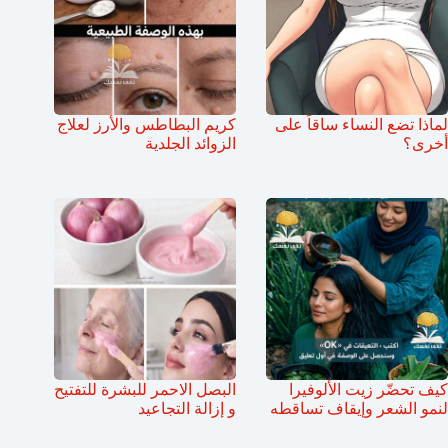
لماذا تضع النساء ساقاً على
كريم البطاطس والأرز لعلاج
أخرى؟
الزوائد الجلدية
كيف تحضّر زيت الألوفيرا
البصل الاحمر للبشرة للتفتيح
لنمو الشعر وإيقاف تساقطه
و إزالة التجاعيد