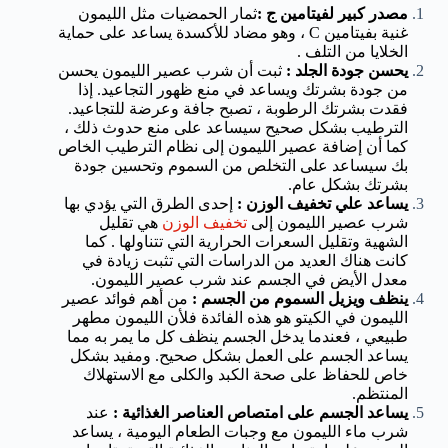
مصدر كبير لفيتامين ج
:
ثمار الحمضيات مثل الليمون
غنية بفيتامين C ، وهو مضاد للأكسدة يساعد على حماية
الخلايا من التلف .
يحسن جودة الجلد
:
ثبت أن شرب عصير الليمون يحسن
من جودة بشرتك ويساعد في منع ظهور التجاعيد. إذا
فقدت بشرتك الرطوبة ، تصبح جافة وعرضة للتجاعيد.
الترطيب بشكل صحيح سيساعد على منع حدوث ذلك ،
كما أن إضافة عصير الليمون إلى نظام الترطيب الخاص
بك سيساعد على التخلص من السموم وتحسين جودة
بشرتك بشكل عام.
يساعد علي تخفيف الوزن
:
إحدى الطرق التي يؤدي بها
شرب عصير الليمون إلى
تخفيف الوزن
هي تقليل
الشهية وتقليل السعرات الحرارية التي تتناولها . كما
كانت هناك العديد من الدراسات التي تثبت زيادة في
معدل الأيض في الجسم عند شرب عصير الليمون.
ينظف ويزيل السموم من الجسم
:
من أهم فوائد عصير
الليمون في الكيتو هو هذه الفائدة فلأن الليمون مطهر
طبيعي ، فعندما يدخل الجسم ينظف كل ما يمر به مما
يساعد الجسم على العمل بشكل صحيح. ومفيد بشكل
خاص للحفاظ على صحة الكبد والكلى مع الاستهلاك
المنتظم.
يساعد الجسم على امتصاص العناصر الغذائية
:
عند
شرب ماء الليمون مع وجبات الطعام اليومية ، يساعد