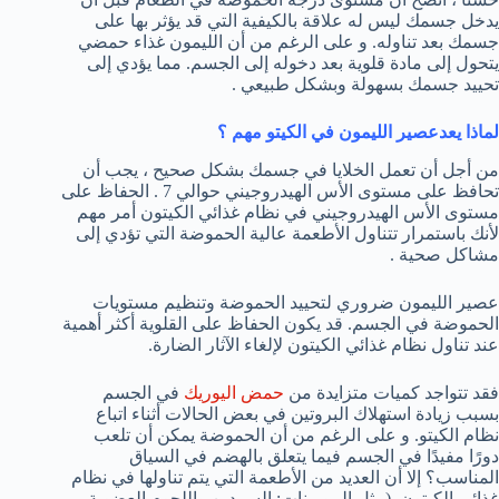
يدخل جسمك ليس له علاقة بالكيفية التي قد يؤثر بها على
جسمك بعد تناوله. و على الرغم من أن الليمون غذاء حمضي
يتحول إلى مادة قلوية بعد دخوله إلى الجسم. مما يؤدي إلى
تحييد جسمك بسهولة وبشكل طبيعي .
لماذا يعدعصير الليمون في الكيتو مهم ؟
من أجل أن تعمل الخلايا في جسمك بشكل صحيح ، يجب أن
تحافظ على مستوى الأس الهيدروجيني حوالي 7 . الحفاظ على
مستوى الأس الهيدروجيني في نظام غذائي الكيتون أمر مهم
لأنك باستمرار تتناول الأطعمة عالية الحموضة التي تؤدي إلى
مشاكل صحية .
عصير الليمون ضروري لتحييد الحموضة وتنظيم مستويات
الحموضة في الجسم. قد يكون الحفاظ على القلوية أكثر أهمية
عند تناول نظام غذائي الكيتون لإلغاء الآثار الضارة.
فقد تتواجد كميات متزايدة من
حمض اليوريك
في الجسم
بسبب زيادة استهلاك البروتين في بعض الحالات أثناء اتباع
نظام الكيتو. و على الرغم من أن الحموضة يمكن أن تلعب
دورًا مفيدًا في الجسم فيما يتعلق بالهضم في السياق
المناسب؟ إلا أن العديد من الأطعمة التي يتم تناولها في نظام
غذائي الكيتون. (مثل البيورينات: السردين واللحوم العضوية