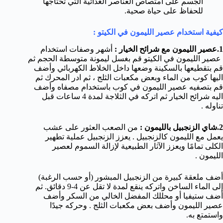
الجسم على امتصاص العناصر الغذائية التي تحتاجها
للحفاظ على حياة صحية.
كيفية استخدام عصير الليمون في الكيتو :
1.عصير الليمون مع شرائح الخيار :
أشهر وصفات استخدام
عصير الليمون في الكيتو قم بغسل ليمونة متوسطة الحجم ثم
قم بتقطيعها بالسكينة وضعها داخل الخلاط الكهربائي وأضف
اليها كوب من الماء وبعض مكعبات الثلج ، ثم ادر المحرك ثم
قم بتصفيه عصير الليمون في كوب باستخدام مصفاه وأضف
اليه شرائح الخيار ثم اتركه في الثلاجة لمدة 4 ساعات قبل
تناوله .
2.
شاي الزنجبيل بالليمون :
من الصعب العثور على عشب
يعمل مع الليمون كالزنجبيل . يعزز الزنجبيل عملية تطهير
الكلى تمامًا ويعزز الآثار الطبيعية لإزالة السموم لعصير
الليمون .
أضف ملعقة كبيرة من الزنجبيل المبشور (أو حسب الرغبة)
إلى الماء الساخن واتركه ينقع لمدة لا تقل عن 4-9 دقائق. ثم
أضف ستيفيا أو محللك المفضل الخالي من السكر وأضف
عصير الليمون وأضف بعض مكعبات الثلج . وحركه جيدًا
واستمتع به.