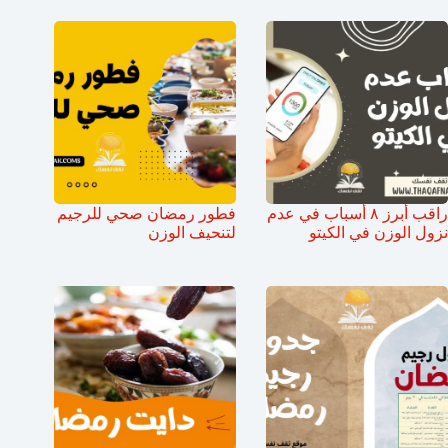
راقب أبرز ٨ أسباب في عدم
فطور رمضان صحي للرجيم
نزول الوزن في الكيتو
لتنحيف الوزن