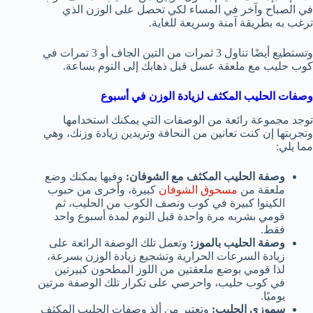
في الصباح وآخر في المساء لكي تحصل على الوزن الذي
ترغب به بطريقة آمنة وسريعة للغاية.
وتستطيع أيضًا تناول 3 ثمرات من التين الجاف أو 3 تمرات في
كوب حليب مع ملعقة عسل قبل ذهابك إلى النوم بساعة.
وصفات الحليب المكثف لزيادة الوزن في أسبوع
توجد مجموعة رائعة من الوصفات التي يمكنك استخدامها
وتجربتها إن كنت تعانين من النحافة وتريدين زيادة وزنك، وهي
مما يلي:
وصفة الحليب المكثف مع الشوفان:
وفيها يمكنك وضع
ملعقة من
مسحوق الشوفان
كبيرة، وأخرى من حبوب
الكينوا كبيرة في كوب ونصف الكوب من الحليب، ثم
قومي بشربه مرة واحدة قبل النوم لمدة أسبوع واحد
فقط.
وصفة الحليب بالموز:
وتعمل تلك الوصفة الرائعة على
زيادة السرعات الحرارية وتشجيع زيادة الوزن بسرعة،
لذا قومي بوضع ملعقتين من اللوز المطحون كبيرتين
في كوب حليب، واحرصي على تكرار تلك الوصفة مرتين
يوميًا.
سموزي الحليب:
وتعتبر من ألذ وصفات الحليب المكثف