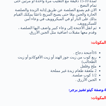
لمدة 10-15 دقيقة مع التقليب مرة واحدة أو مرتين حتى
تمام النضج .
الان قم بصنع الصلصة عن طريق إذابة الزبدة والصلصة
الحارة والجبن معًا حتى يصبح المزيج ناعمًا يمكنك القيام
بذلك على النار أو في الميكروويف في وعاء آمن
للميكروويف.
ثم انقل الأجنحة إلى وعاء كبير واضف اليها الصلصة ،
وقدم معها مقبلات اضافية مثل الجبن الأزرق.
ال
مكونات:
16أجنحة دجاج .
ربع كوب من زيت جوز الهند أو زيت الأفوكادو أو زيت
الطحالب)
ملح وفلفل
2 ملعقة طعام زبدة غير مملحة
1/2 كوب صلصة.
الجبن الأزرق .
4.وصفة كيتو تشيز برجر
:
المكونات
: