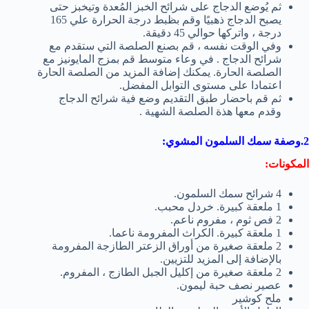
ثم يُوضع الدجاج على شرائح الخبز المُعدة وتيخبز حتى
يصبح الدجاج ذهبيًا وقم بظبط درجة الحرارة علي 165
درجة ، واتركها حوالي 45 دقيقة.
وفي الوقت نفسه ، قم بصنع الصلصة التي ستقدم مع
شرائح الدجاج . في وعاء متوسط ​قم بمزج المايونيز مع
الصلصة الحارة. يمكنك إضافة المزيد من الصلصة الحارة
اعتمادا على مستوى التوابل المفضل.
ثم قم باحضار طبق التقديم وضع فية شرائح الدجاج
وقدم معها هذة الصلصة الشهية .
2.وصفة سمك السلمون المشوي
:
المكونات
:
4 شرائح سمك السلمون.
1 ملعقة كبيرة. خردل محبب.
2 فص ثوم ، مفروم ناعم.
1 ملعقة كبيرة. الكراث المفرومة ناعما.
2 ملعقة صغيرة من أوراق الزعتر الطازجة المفرومة
بالإضافة إلى المزيد للتزيين.
2 ملعقة صغيرة من إكليل الجبل الطازج ، المفروم.
عصير نصف حبة ليمون.
ملح كوشير