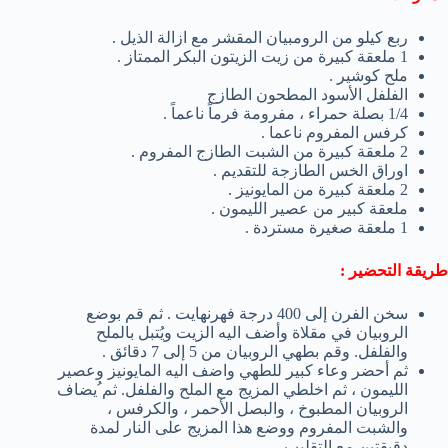
ربع كيلو من الرومبيان المقشر مع ازالة الذيل .
1 ملعقة كبيرة من زيت الزيتون البكر الممتاز .
ملح كوشير .
الفلفل الأسود المطحون الطازج
1/4 بصلة حمراء ، مفرومة فرماً ناعماً .
كرفس المفروم ناعما .
2 ملعقة كبيرة من الشبت الطازج المفروم .
اوراق الخس الطازجة للتقديم .
2 ملعقة كبيرة من المايونيز .
ملعقة كبير من عصير الليمون .
1 ملعقة صغيرة مستردة .
طريقة التحضير :
سخن الفرن إلى 400 درجة فهرنهايت . ثم قم بوضع
الروبيان في مقلاة وأضف اليه الزيت ويُتبل بالملح
والفلفل. وقم بطهي الروبيان من 5 إلى 7 دقائق .
ثم أحضر وعاء كبير للطهي واضف اليه المايونيز وعصير
الليمون ، ثم اخلطي المزيج مع الملح والفلفل. ثم ُيضاف
الروبيان المطبوخ ، والبصل الأحمر ، والكرفس ،
والشبت المفروم ووضع هذا المزيج على النار لمدة
دقيقتين مع التقليب .