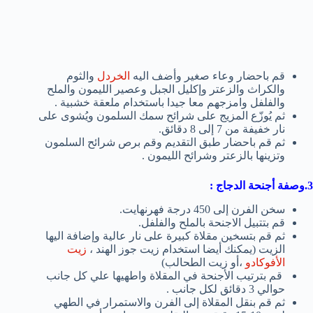
قم باحضار وعاء صغير وأضف اليه
الخردل
والثوم
والكراث والزعتر وإكليل الجبل وعصير الليمون والملح
والفلفل وامزجهم معا جيدا باستخدام ملعقة خشبية .
ثم يُوزّع المزيج على شرائح سمك السلمون ويُشوى على
نار خفيفة من 7 إلى 8 دقائق.
ثم قم باحضار طبق التقديم وقم برص شرائح السلمون
وتزينها بالزعتر وشرائح الليمون .
3.وصفة
أجنحة الدجاج :
سخن الفرن إلى 450 درجة فهرنهايت.
قم بتتبيل الاجنحة بالملح والفلفل.
ثم قم بتسخين مقلاة كبيرة على نار عالية وإضافة اليها
الزيت (يمكنك أيضا استخدام زيت جوز الهند ،
زيت
الأفوكادو
،أو زيت الطحالب)
قم بترتيب الأجنحة في المقلاة واطهيها علي كل جانب
حوالي 3 دقائق لكل جانب .
ثم قم بنقل المقلاة إلى الفرن والاستمرار في الطهي