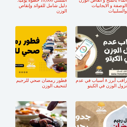
الماء بالملح و انقاص الوزن
المشي 10,000 خطوة يوميًا:
الوصفة و الايجابيات
دليل شامل للفوائد وإنقاص
والسلبيات
الوزن
راقب أبرز ٨ أسباب في عدم
فطور رمضان صحي للرجيم
نزول الوزن في الكيتو
لتنحيف الوزن