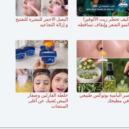
كيف تحضّر زيت الألوفيرا
البصل الاحمر للبشرة للتفتيح
لنمو الشعر وإيقاف تساقطه
و إزالة التجاعيد
سر البامية بوتوكس طبيعي
خلطة الفازلين وصفار
في مطبخك
البيض يُغنيك عن أغلى
المنتجات