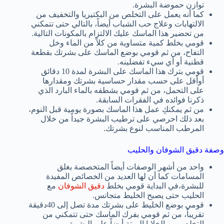
توازن حموضة البشرة.
كما أنه يعمل على التخلص من البكتيريا والتخفيف من
الالتهابات وعلاج حب الشباب أيضاً، بالتالي حتى تتمكني
من تحضير هذا الماسك عليك الالتزام بالمكونات التالية.
قومي بخلط كمية متساوية من كلاً من الماء وخل
التفاح، من ثم قومي بوضع الماسك على بشرتك بقطعة
قطنية أو أي سيء تفضلينه.
قومي بترك هذا الماسك على البشرة لمدة 10 دقائق
أوأقل على حسب مقدار حساسية بشرتك ومقدارها
على التحمل، من ثم قومي بشطفه بالماء البارد الذي
ذكرنا فوائده في الفقرات السابقة.
من ثم يمكنكِ عمل هذا الماسك بصورة يومية قبل النوم،
بعد ذلك احرصي على ترطيب البشرة جيداً من خلال
المرطب المناسب لنوع بشرتك.
وصفة دقيق الشوفان والحليب
واحد من أشهر الوصفات أيضاً المتخصصة بغلق
المسامات كما أن لها العديد من الخصائص المفيدة
للبشرة،في البداية قومي بخلط
دقيق الشوفان
مع
الحليب حتى يصبح الخليط متجانس.
قومي بوضع الخليط على بشرتك مدة تصل إلى 40دقيقة
تقريباً، من ثم قومي بفرك الماسك حتى تتمكني من
التخلص من الخلايا الميتة أيضاً على البشرة.