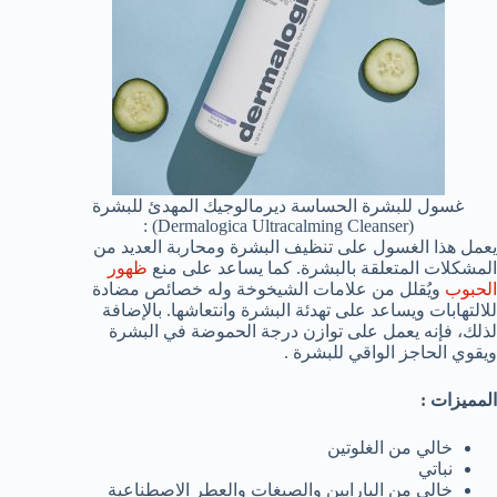
غسول للبشرة الحساسة ديرمالوجيك المهدئ للبشرة
(Dermalogica Ultracalming Cleanser) :
يعمل هذا الغسول على تنظيف البشرة ومحاربة العديد من
المشكلات المتعلقة بالبشرة. كما يساعد على منع
ظهور
الحبوب
ويُقلل من علامات الشيخوخة وله خصائص مضادة
للالتهابات ويساعد على تهدئة البشرة وانتعاشها. بالإضافة
لذلك، فإنه يعمل على توازن درجة الحموضة في البشرة
ويقوي الحاجز الواقي للبشرة .
المميزات :
خالي من الغلوتين
نباتي
خالي من البارابين والصبغات والعطر الاصطناعية