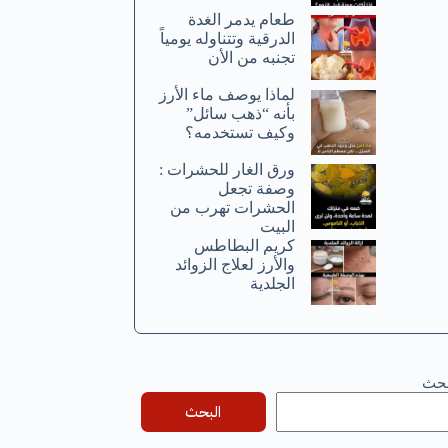
طعام يدمر الغدة
الدرقية وتتناوله يومياً
تجنبه من الأن
لماذا يوصف ماء الأرز
بأنه “ذهب سائل”
وكيف تستخدمه؟
ورق الغار للحشرات :
وصفة تجعل
الحشرات تهرب من
البيت
كريم البطاطس
والأرز لعلاج الزوائد
الجلدية
بحث
البحث