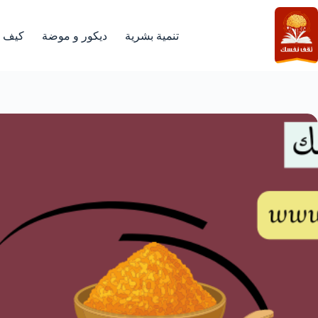
لتجاوز
لى
لمحتوى
تنمية بشرية
ديكور و موضة
كيف