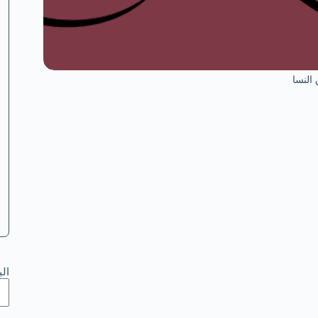
النسا
ال