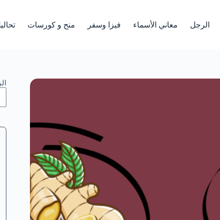
الرجل
معاني الأسماء
فيزا وسفر
منح و كورسات
تحالي
ال